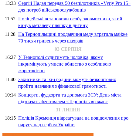
13:33
Сергій Надал передав 50 безпілотників «Vyriy Pro 15»
для потреб військовослужбовців
11:52
Поліцейські встановили особу зловмисника, який
кинув металеву пляшку в дитину
11:28
На Тернопільщині продавчиня меду втратила майже
70 тисяч гривень через шахраїв
03 СЕРПНЯ
16:27
У Тернополі судитимуть чоловіка, якому
інкримінують умисне вбивство з особливою
жорстокістю
11:40
Захисники та їхні родини можуть безкоштовно
пройти навчання з фінансової грамотності
10:14
Концерти, фудкорти та допомога ЗСУ: День міста
відзначать фестивалем «Тернопіль вражає»
31 ЛИПНЯ
18:15
Поліція Кременця відреагувала на повідомлення про
наругу над гербом України