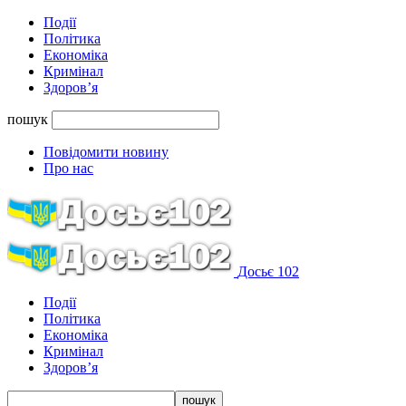
Події
Політика
Економіка
Кримінал
Здоров’я
пошук
Повідомити новину
Про нас
Досьє 102
Події
Політика
Економіка
Кримінал
Здоров’я