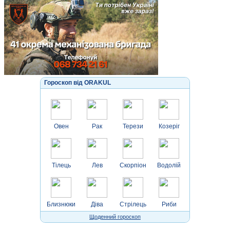
Гороскоп від ORAKUL
Овен
Рак
Терези
Козеріг
Тілець
Лев
Скорпіон
Водолій
Близнюки
Діва
Стрілець
Риби
Щоденний гороскоп