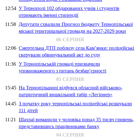
12:54
У Тернополі 102 обдарованих учнів і студентів
отримають іменні стипендії
11:58
Депутати схвалили Прогноз бюджету Тернопільської
міської територіальної громади на 2027-2029 роки
06 СЕРПНЯ
12:06
Смертельна ДТП поблизу села Кам’янки: поліцейські
скерували обвинувальний акт до суду
11:36
У Тернопільській громаді призначили
уповноваженого з питань безбар’єрності
05 СЕРПНЯ
15:45
На Тернопільщині відбувся обласний військово-
патріотичний вишкільний табір «Легіонер»
14:45
З початку року тернопільські поліцейські розшукали
111 дітей
11:21
Шахраї виманили у чоловіка понад 35 тисяч гривень,
представившись працівниками банку
04 СЕРПНЯ