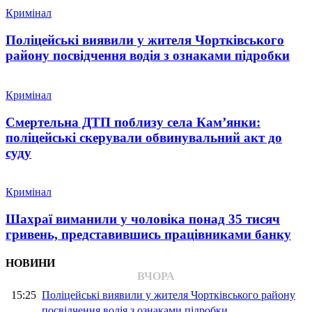
Кримінал
Поліцейські виявили у жителя Чортківського
району посвідчення водія з ознаками підробки
Кримінал
Смертельна ДТП поблизу села Кам’янки:
поліцейські скерували обвинувальний акт до
суду
Кримінал
Шахраї виманили у чоловіка понад 35 тисяч
гривень, представившись працівниками банку
НОВИНИ
ВЧОРА
15:25
Поліцейські виявили у жителя Чортківського району
посвідчення водія з ознаками підробки