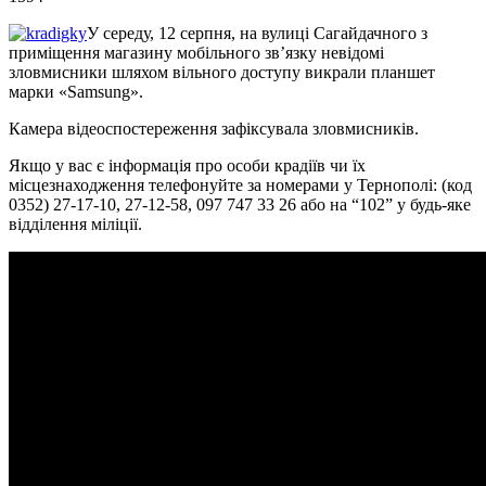
У середу, 12 серпня, на вулиці Сагайдачного з
приміщення магазину мобільного зв’язку невідомі
зловмисники шляхом вільного доступу викрали планшет
марки «Samsung».
Камера відеоспостереження зафіксувала зловмисників.
Якщо у вас є інформація про особи крадіїв чи їх
місцезнаходження телефонуйте за номерами у Тернополі: (код
0352) 27-17-10, 27-12-58, 097 747 33 26 або на “102” у будь-яке
відділення міліції.