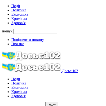
Події
Політика
Економіка
Кримінал
Здоров’я
пошук
Повідомити новину
Про нас
Досьє 102
Події
Політика
Економіка
Кримінал
Здоров’я