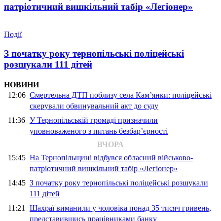
патріотичний вишкільний табір «Легіонер»
Події
З початку року тернопільські поліцейські
розшукали 111 дітей
НОВИНИ
12:06
Смертельна ДТП поблизу села Кам’янки: поліцейські
скерували обвинувальний акт до суду
11:36
У Тернопільській громаді призначили
уповноваженого з питань безбар’єрності
ВЧОРА
15:45
На Тернопільщині відбувся обласний військово-
патріотичний вишкільний табір «Легіонер»
14:45
З початку року тернопільські поліцейські розшукали
111 дітей
11:21
Шахраї виманили у чоловіка понад 35 тисяч гривень,
представившись працівниками банку