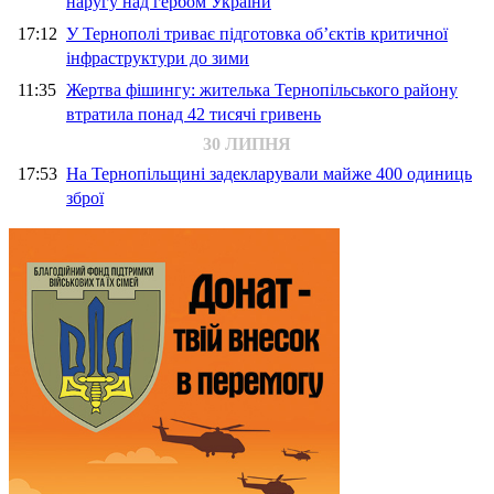
наругу над гербом України
17:12
У Тернополі триває підготовка об’єктів критичної
інфраструктури до зими
11:35
Жертва фішингу: жителька Тернопільського району
втратила понад 42 тисячі гривень
30 ЛИПНЯ
17:53
На Тернопільщині задекларували майже 400 одиниць
зброї