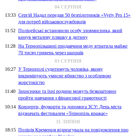
04 СЕРПНЯ
13:33
Сергій Надал передав 50 безпілотників «Vyriy Pro 15»
для потреб військовослужбовців
11:52
Поліцейські встановили особу зловмисника, який
кинув металеву пляшку в дитину
11:28
На Тернопільщині продавчиня меду втратила майже
70 тисяч гривень через шахраїв
03 СЕРПНЯ
16:27
У Тернополі судитимуть чоловіка, якому
інкримінують умисне вбивство з особливою
жорстокістю
11:40
Захисники та їхні родини можуть безкоштовно
пройти навчання з фінансової грамотності
10:14
Концерти, фудкорти та допомога ЗСУ: День міста
відзначать фестивалем «Тернопіль вражає»
31 ЛИПНЯ
18:15
Поліція Кременця відреагувала на повідомлення про