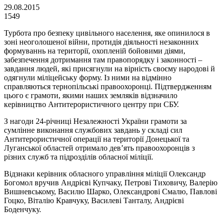
29.08.2015
1549
Турбота про безпеку цивільного населення, яке опинилося в
зоні неоголошеної війни, протидія діяльності незаконних
формуваннь на території, охопленій бойовими діями,
забезпечення дотримання там правопорядку і законності –
завдання людей, які присягнули на вірність своєму народові й
одягнули міліцейську форму. Із ними на відмінно
справляються тернопільські правоохоронці. Підтвердженням
цього є грамоти, якими наших земляків відзначило
керівництво Антитерористичного центру при СБУ.
З нагоди 24-річниці Незалежності України грамоти за
сумлінне виконання службових завдань у складі сил
Антитерористичної операції на території Донецької та
Луганської областей отримало дев’ять правоохоронців з
різних служб та підрозділів обласної міліції.
Відзнаки керівник обласного управління міліції Олександр
Богомол вручив Андрієві Купчаку, Петрові Тиховичу, Валерію
Вишневському, Василю Шарко, Олександрові Смалю, Павлові
Гоцко, Віталію Кравчуку, Василеві Танталу, Андрієві
Боденчуку.