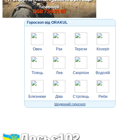
Гороскоп від ORAKUL
Овен
Рак
Терези
Козеріг
Тілець
Лев
Скорпіон
Водолій
Близнюки
Діва
Стрілець
Риби
Щоденний гороскоп