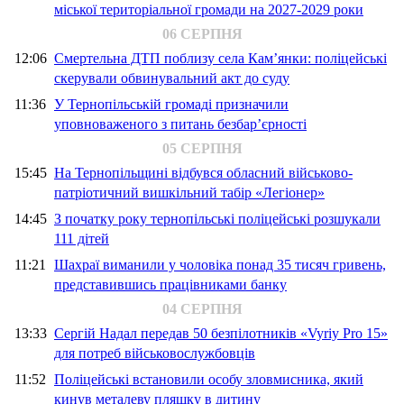
міської територіальної громади на 2027-2029 роки
06 СЕРПНЯ
12:06
Смертельна ДТП поблизу села Кам’янки: поліцейські
скерували обвинувальний акт до суду
11:36
У Тернопільській громаді призначили
уповноваженого з питань безбар’єрності
05 СЕРПНЯ
15:45
На Тернопільщині відбувся обласний військово-
патріотичний вишкільний табір «Легіонер»
14:45
З початку року тернопільські поліцейські розшукали
111 дітей
11:21
Шахраї виманили у чоловіка понад 35 тисяч гривень,
представившись працівниками банку
04 СЕРПНЯ
13:33
Сергій Надал передав 50 безпілотників «Vyriy Pro 15»
для потреб військовослужбовців
11:52
Поліцейські встановили особу зловмисника, який
кинув металеву пляшку в дитину