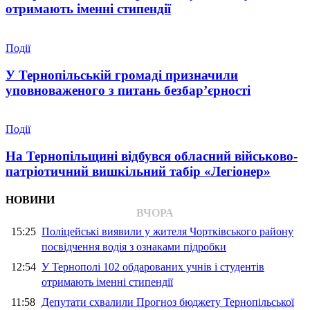
отримають іменні стипендії
Події
У Тернопільській громаді призначили
уповноваженого з питань безбар’єрності
Події
На Тернопільщині відбувся обласний військово-
патріотичний вишкільний табір «Легіонер»
НОВИНИ
ВЧОРА
15:25
Поліцейські виявили у жителя Чортківського району
посвідчення водія з ознаками підробки
12:54
У Тернополі 102 обдарованих учнів і студентів
отримають іменні стипендії
11:58
Депутати схвалили Прогноз бюджету Тернопільської