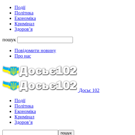
Події
Політика
Економіка
Кримінал
Здоров’я
пошук
Повідомити новину
Про нас
Досьє 102
Події
Політика
Економіка
Кримінал
Здоров’я