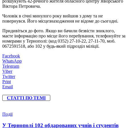
розшукують 42-річного жителя обласного центру Яворського
Віктора Петровича.
Чоловік в січні минулого року вийшов з дому та не
повернувся. Його місцезнаходження не відоме до сьогодні.
Придивіться до фото. Якщо ви бачили безвісти зниклого,
маєте інформацію про місце його перебування, телефонуйте за
номерами у Тернополі: (код 0352) 27-10-22, 27-11-70, моб.
0672591518, або 102 у будь-який підрозділ міліції.
Facebook
WhatsApp
Telegram
Viber
Twitter
Print
Email
СТАТТІ ПО ТЕМІ
Події
У Тернополі 102 обдарованих учнів і студентів