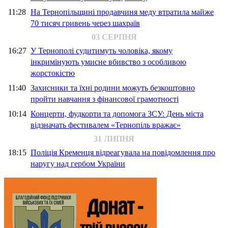
11:28
На Тернопільщині продавчиня меду втратила майже
70 тисяч гривень через шахраїв
03 СЕРПНЯ
16:27
У Тернополі судитимуть чоловіка, якому
інкримінують умисне вбивство з особливою
жорстокістю
11:40
Захисники та їхні родини можуть безкоштовно
пройти навчання з фінансової грамотності
10:14
Концерти, фудкорти та допомога ЗСУ: День міста
відзначать фестивалем «Тернопіль вражає»
31 ЛИПНЯ
18:15
Поліція Кременця відреагувала на повідомлення про
наругу над гербом України