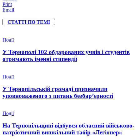
Print
Email
СТАТТІ ПО ТЕМІ
Події
У Тернополі 102 обдарованих учнів і студентів
отримають іменні стипендії
Події
У Тернопільській громаді призначили
уповноваженого з питань безбар’єрності
Події
На Тернопільщині відбувся обласний військово-
патріотичний вишкільний табір «Легіонер»