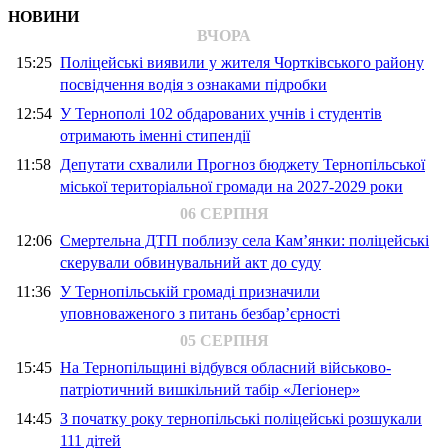
НОВИНИ
ВЧОРА
15:25
Поліцейські виявили у жителя Чортківського району
посвідчення водія з ознаками підробки
12:54
У Тернополі 102 обдарованих учнів і студентів
отримають іменні стипендії
11:58
Депутати схвалили Прогноз бюджету Тернопільської
міської територіальної громади на 2027-2029 роки
06 СЕРПНЯ
12:06
Смертельна ДТП поблизу села Кам’янки: поліцейські
скерували обвинувальний акт до суду
11:36
У Тернопільській громаді призначили
уповноваженого з питань безбар’єрності
05 СЕРПНЯ
15:45
На Тернопільщині відбувся обласний військово-
патріотичний вишкільний табір «Легіонер»
14:45
З початку року тернопільські поліцейські розшукали
111 дітей