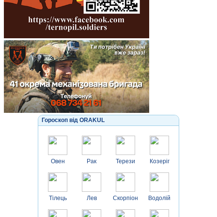
Гороскоп від ORAKUL
Овен
Рак
Терези
Козеріг
Тілець
Лев
Скорпіон
Водолій