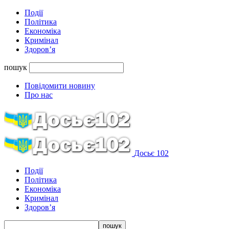
Події
Політика
Економіка
Кримінал
Здоров’я
пошук
Повідомити новину
Про нас
Досьє 102
Події
Політика
Економіка
Кримінал
Здоров’я