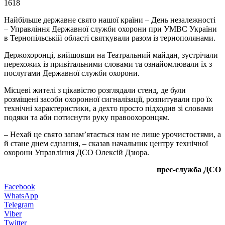
1618
Найбільше державне свято нашої країни – День незалежності
– Управління Державної служби охорони при УМВС України
в Тернопільській області святкували разом із тернополянами.
Держохоронці, вийшовши на Театральний майдан, зустрічали
перехожих із привітальними словами та ознайомлювали їх з
послугами Державної служби охорони.
Місцеві жителі з цікавістю розглядали стенд, де були
розміщені засоби охоронної сигналізації, розпитували про їх
технічні характеристики, а дехто просто підходив зі словами
подяки та аби потиснути руку правоохоронцям.
– Нехай це свято запам’ятається нам не лише урочистостями, а
й стане днем єднання, – сказав начальник центру технічної
охорони Управління ДСО Олексій Дзюра.
прес-служба ДСО
Facebook
WhatsApp
Telegram
Viber
Twitter