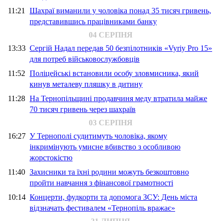
11:21
Шахраї виманили у чоловіка понад 35 тисяч гривень,
представившись працівниками банку
04 СЕРПНЯ
13:33
Сергій Надал передав 50 безпілотників «Vyriy Pro 15»
для потреб військовослужбовців
11:52
Поліцейські встановили особу зловмисника, який
кинув металеву пляшку в дитину
11:28
На Тернопільщині продавчиня меду втратила майже
70 тисяч гривень через шахраїв
03 СЕРПНЯ
16:27
У Тернополі судитимуть чоловіка, якому
інкримінують умисне вбивство з особливою
жорстокістю
11:40
Захисники та їхні родини можуть безкоштовно
пройти навчання з фінансової грамотності
10:14
Концерти, фудкорти та допомога ЗСУ: День міста
відзначать фестивалем «Тернопіль вражає»