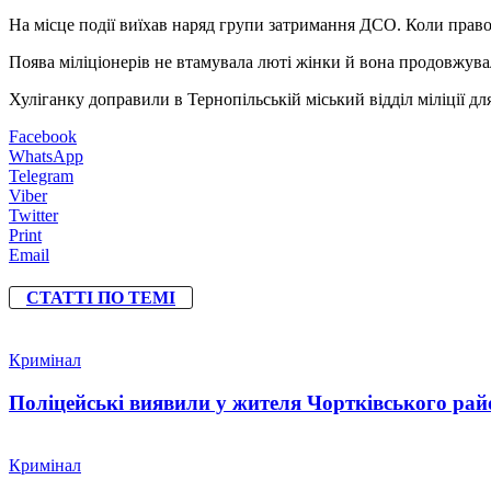
На місце події виїхав наряд групи затримання ДСО. Коли право
Поява міліціонерів не втамувала люті жінки й вона продовжув
Хуліганку доправили в Тернопільській міський відділ міліції 
Facebook
WhatsApp
Telegram
Viber
Twitter
Print
Email
СТАТТІ ПО ТЕМІ
Кримінал
Поліцейські виявили у жителя Чортківського райо
Кримінал