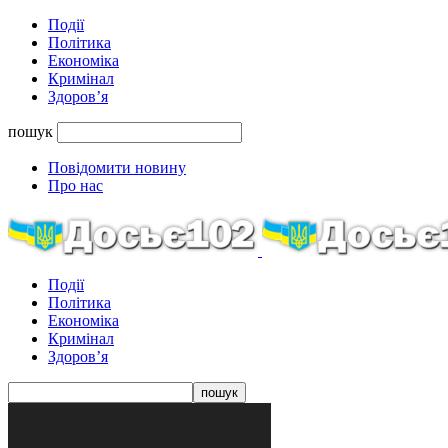
Події
Політика
Економіка
Кримінал
Здоров’я
пошук
Повідомити новину
Про нас
Події
Політика
Економіка
Кримінал
Здоров’я