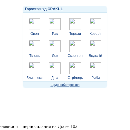
Гороскоп від ORAKUL
Овен
Рак
Терези
Козеріг
Тілець
Лев
Скорпіон
Водолій
Близнюки
Діва
Стрілець
Риби
Щоденний гороскоп
 наявності гіперпосилання на Досьє 102