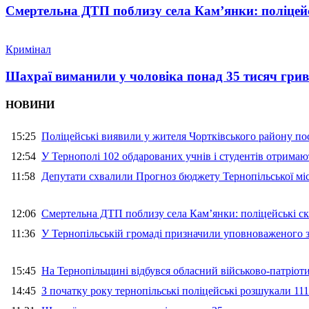
Смертельна ДТП поблизу села Кам’янки: поліцейс
Кримінал
Шахраї виманили у чоловіка понад 35 тисяч гри
НОВИНИ
15:25
Поліцейські виявили у жителя Чортківського району пос
12:54
У Тернополі 102 обдарованих учнів і студентів отримают
11:58
Депутати схвалили Прогноз бюджету Тернопільської міс
12:06
Смертельна ДТП поблизу села Кам’янки: поліцейські ск
11:36
У Тернопільській громаді призначили уповноваженого з
15:45
На Тернопільщині відбувся обласний військово-патріот
14:45
З початку року тернопільські поліцейські розшукали 111