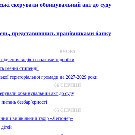
ькі скерували обвинувальний акт до суду
вень, представившись працівниками банку
ВЧОРА
відчення водія з ознаками підробки
ь іменні стипендії
ької територіальної громади на 2027-2029 роки
06 СЕРПНЯ
ерували обвинувальний акт до суду
 питань безбар’єрності
05 СЕРПНЯ
ичний вишкільний табір «Легіонер»
 дітей