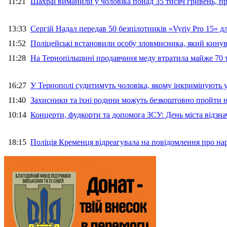
11:21
Шахраї виманили у чоловіка понад 35 тисяч гривень, 
13:33
Сергій Надал передав 50 безпілотників «Vyriy Pro 15» 
11:52
Поліцейські встановили особу зловмисника, який кину
11:28
На Тернопільщині продавчиня меду втратила майже 70 т
16:27
У Тернополі судитимуть чоловіка, якому інкримінують
11:40
Захисники та їхні родини можуть безкоштовно пройти н
10:14
Концерти, фудкорти та допомога ЗСУ: День міста відзн
18:15
Поліція Кременця відреагувала на повідомлення про на