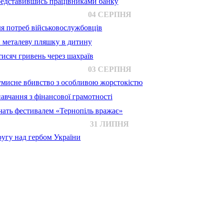
представившись працівниками банку
04 СЕРПНЯ
для потреб військовослужбовців
в металеву пляшку в дитину
исяч гривень через шахраїв
03 СЕРПНЯ
 умисне вбивство з особливою жорстокістю
авчання з фінансової грамотності
ачать фестивалем «Тернопіль вражає»
31 ЛИПНЯ
ругу над гербом України