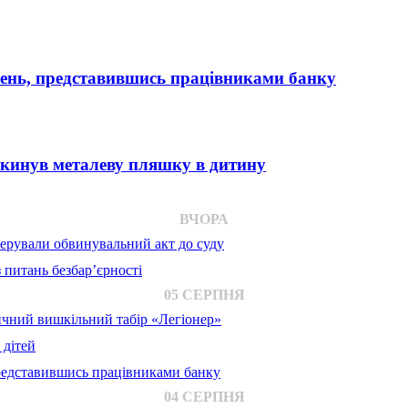
вень, представившись працівниками банку
 кинув металеву пляшку в дитину
ВЧОРА
ерували обвинувальний акт до суду
 питань безбар’єрності
05 СЕРПНЯ
ичний вишкільний табір «Легіонер»
 дітей
представившись працівниками банку
04 СЕРПНЯ