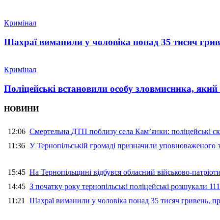
Кримінал
Шахраї виманили у чоловіка понад 35 тисяч гри
Кримінал
Поліцейські встановили особу зловмисника, який
НОВИНИ
12:06
Смертельна ДТП поблизу села Кам’янки: поліцейські ск
11:36
У Тернопільській громаді призначили уповноваженого з
15:45
На Тернопільщині відбувся обласний військово-патріот
14:45
З початку року тернопільські поліцейські розшукали 111
11:21
Шахраї виманили у чоловіка понад 35 тисяч гривень, 