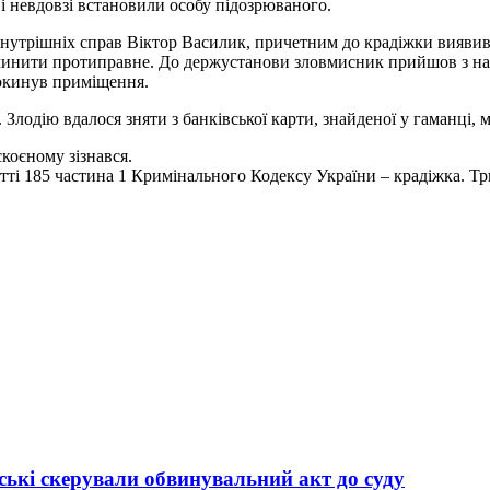
 і невдовзі встановили особу підозрюваного.
внутрішніх справ Віктор Василик, причетним до крадіжки вияви
 чинити протиправне. До держустанови зловмисник прийшов з на
покинув приміщення.
лодію вдалося зняти з банківської карти, знайденої у гаманці, м
коєному зізнався.
тті 185 частина 1 Кримінального Кодексу України – крадіжка. Тр
ькі скерували обвинувальний акт до суду