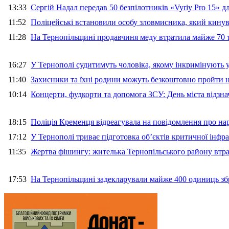
13:33
Сергій Надал передав 50 безпілотників «Vyriy Pro 15» 
11:52
Поліцейські встановили особу зловмисника, який кину
11:28
На Тернопільщині продавчиня меду втратила майже 70 т
16:27
У Тернополі судитимуть чоловіка, якому інкримінують
11:40
Захисники та їхні родини можуть безкоштовно пройти н
10:14
Концерти, фудкорти та допомога ЗСУ: День міста відзн
18:15
Поліція Кременця відреагувала на повідомлення про на
17:12
У Тернополі триває підготовка об’єктів критичної інфр
11:35
Жертва фішингу: жителька Тернопільського району втра
17:53
На Тернопільщині задекларували майже 400 одиниць зб