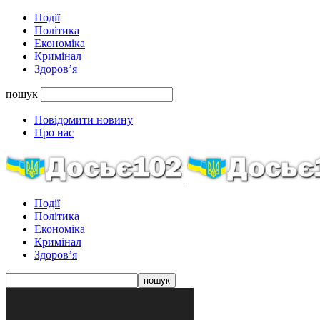
Події
Політика
Економіка
Кримінал
Здоров’я
пошук
Повідомити новину
Про нас
Події
Політика
Економіка
Кримінал
Здоров’я