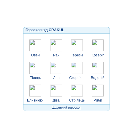
Гороскоп від ORAKUL
Овен
Рак
Терези
Козеріг
Тілець
Лев
Скорпіон
Водолій
Близнюки
Діва
Стрілець
Риби
Щоденний гороскоп