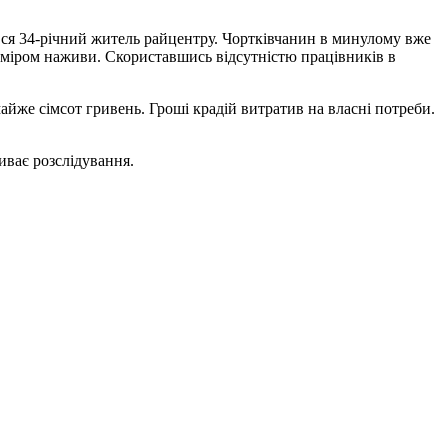
вся 34-річний житель райцентру. Чортківчанин в минулому вже
міром наживи. Скориставшись відсутністю працівників в
айже сімсот гривень. Гроші крадій витратив на власні потреби.
иває розслідування.