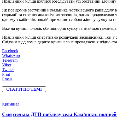
Працівники міліції взялися розслідувати усі обставини злочину
Як повідомив заступник начальника Чортківського райвідділу 
судимий за скоєння аналогічних злочинів, однак продовжував
одному з кабінетів, злодій прихопив з собою жіночу сумку та 
Вже на вулиці чоловік обнишпорив сумку та знайшов гаманець. З
Працівники міліції оперативно розшукали зловмисника. Той у с
Слідчим відділом відкрито кримінальне провадження згідно ста
Facebook
WhatsApp
Telegram
Viber
Twitter
Print
Email
СТАТТІ ПО ТЕМІ
Кримінал
Смертельна ДТП поблизу села Кам’янки: поліцейс