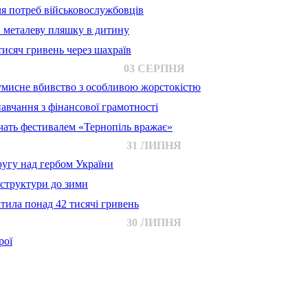
для потреб військовослужбовців
в металеву пляшку в дитину
исяч гривень через шахраїв
03 СЕРПНЯ
 умисне вбивство з особливою жорстокістю
авчання з фінансової грамотності
ачать фестивалем «Тернопіль вражає»
31 ЛИПНЯ
ругу над гербом України
аструктури до зими
тила понад 42 тисячі гривень
30 ЛИПНЯ
рої