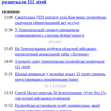
розшукали 111 дітей
НОВИНИ
12:06
Смертельна ДТП поблизу села Кам’янки: поліцейські
скерували обвинувальний акт до суду
11:36
У Тернопільській громаді призначили
уповноваженого з питань безбар’єрності
ВЧОРА
15:45
На Тернопільщині відбувся обласний військово-
патріотичний вишкільний табір «Легіонер»
14:45
З початку року тернопільські поліцейські розшукали
111 дітей
11:21
Шахраї виманили у чоловіка понад 35 тисяч гривень,
представившись працівниками банку
04 СЕРПНЯ
13:33
Сергій Надал передав 50 безпілотників «Vyriy Pro 15»
для потреб військовослужбовців
11:52
Поліцейські встановили особу зловмисника, який
кинув металеву пляшку в дитину