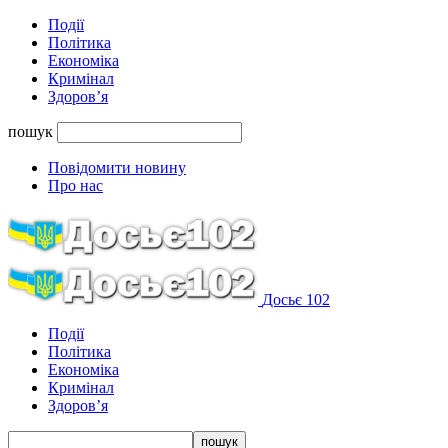
Події
Політика
Економіка
Кримінал
Здоров’я
пошук
Повідомити новину
Про нас
Досьє 102
Події
Політика
Економіка
Кримінал
Здоров’я