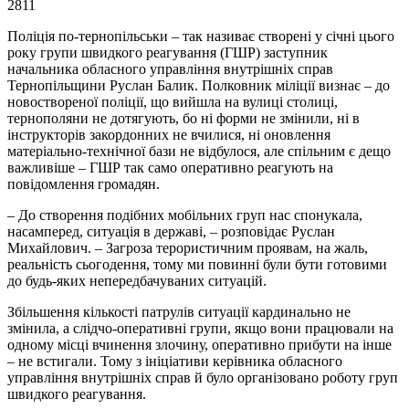
2811
Поліція по-тернопільськи – так називає створені у січні цього
року групи швидкого реагування (ГШР) заступник
начальника обласного управління внутрішніх справ
Тернопільщини Руслан Балик. Полковник міліції визнає – до
новоствореної поліції, що вийшла на вулиці столиці,
тернополяни не дотягують, бо ні форми не змінили, ні в
інструкторів закордонних не вчилися, ні оновлення
матеріально-технічної бази не відбулося, але спільним є дещо
важливіше – ГШР так само оперативно реагують на
повідомлення громадян.
– До створення подібних мобільних груп нас спонукала,
насамперед, ситуація в державі, – розповідає Руслан
Михайлович. – Загроза терористичним проявам, на жаль,
реальність сьогодення, тому ми повинні були бути готовими
до будь-яких непередбачуваних ситуацій.
Збільшення кількості патрулів ситуації кардинально не
змінила, а слідчо-оперативні групи, якщо вони працювали на
одному місці вчинення злочину, оперативно прибути на інше
– не встигали. Тому з ініціативи керівника обласного
управління внутрішніх справ й було організовано роботу груп
швидкого реагування.