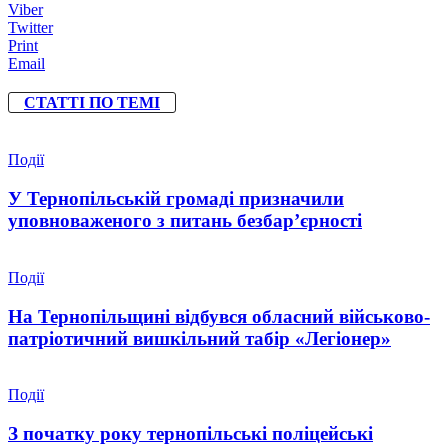
Viber
Twitter
Print
Email
СТАТТІ ПО ТЕМІ
Події
У Тернопільській громаді призначили
уповноваженого з питань безбар’єрності
Події
На Тернопільщині відбувся обласний військово-
патріотичний вишкільний табір «Легіонер»
Події
З початку року тернопільські поліцейські