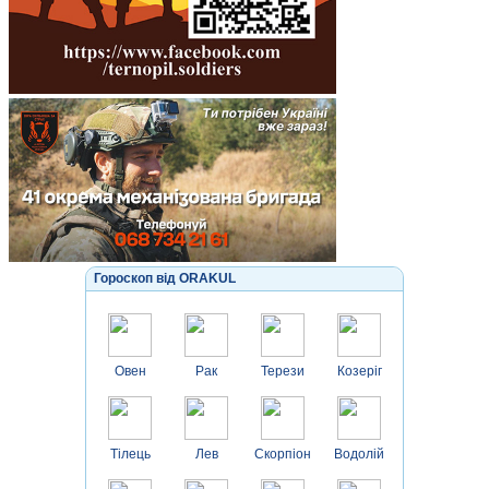
Гороскоп від ORAKUL
Овен
Рак
Терези
Козеріг
Тілець
Лев
Скорпіон
Водолій