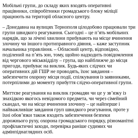
Мобільні групи, до складу яких входять оперативні
працівники, співробітники громадського блоку міліції
працюють на території обласного центру.
– Донедавна на вулицях Тернополя цілодобово працювали три
групи швидкого реагування. Сьогодні – це п’ять мобільних
нарядів, що за лічені хвилини прибувають на місце вчинення
злочину чи іншого протиправного діяння, – каже заступник
начальника управління. – Обласний центр, відповідно,
поділений на п’ять зон, тому, щойно надходить повідомлення
від чергового міськвідділу – група, що найближче до місця
пригоди, прибуває на виклик. Будь-яких слідчих чи
оперативних дій ГШР не проводять, їхнє завдання –
забезпечити охорону місця події, спілкування із заявниками,
потерпілими до моменту прибуття слідчо-оперативної групи.
Миттєве реагування на виклик громадян чи це у зв’язку із
знахідкою якогось невідомого предмета, чи через сімейний
скандал, чи на місце вчинення злочину – це найперше і
найважливіше завдання груп швидкого реагування, проте у
їхні обов’язки також входить забезпечення безпеки
дорожнього руху, охорона громадського порядку, різноманітні
профілактичні заходи, перевірка раніше судимих чи
адмінпіднаглядних осіб.