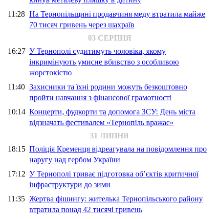
11:28
На Тернопільщині продавчиня меду втратила майже
70 тисяч гривень через шахраїв
03 СЕРПНЯ
16:27
У Тернополі судитимуть чоловіка, якому
інкримінують умисне вбивство з особливою
жорстокістю
11:40
Захисники та їхні родини можуть безкоштовно
пройти навчання з фінансової грамотності
10:14
Концерти, фудкорти та допомога ЗСУ: День міста
відзначать фестивалем «Тернопіль вражає»
31 ЛИПНЯ
18:15
Поліція Кременця відреагувала на повідомлення про
наругу над гербом України
17:12
У Тернополі триває підготовка об’єктів критичної
інфраструктури до зими
11:35
Жертва фішингу: жителька Тернопільського району
втратила понад 42 тисячі гривень