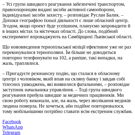
– Усі групи швидкого реагування забезпечені транспортом,
правоохоронцям видані засоби активної самооборони,
індивідуальні засоби захисту, – розповідає Руслан Балик. –
Допоки географією їхньої діяльності є лише обласний центр.
Згодом, якщо проект буде успішним, плануємо запровадити й
в інших містах та містечках області. До слова, подібний
експеримент впроваджують на Самбірщині Львівської області.
Що нововведення тернопільської міліції ефективне уже не раз
переконувалися тернополяни. Їм більше не доводиться
повторно телефонувати на 102, а раніше, такі випадки, на
жаль, траплялися.
– Пригадуєте резонансну подію, що сталася в обласному
центрі з чоловіком, який впав на скляну банку і завдав собі
тілесних ушкоджень, які виявилися фатальними, – розповідає
заступник начальника управління. – Тоді група швидкого
реагування прибула швидше за медичних працівників. Ми
свою роботу виконали, але, на жаль, через зволікання медиків
людина померла. Не хочеться, аби подібне повторювалося,
тому мобільнішими потрібно ставати всім екстреним службам.
Facebook
WhatsApp
Telegram