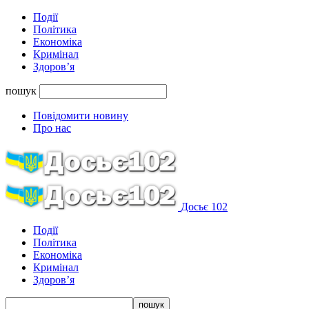
Події
Політика
Економіка
Кримінал
Здоров’я
пошук
Повідомити новину
Про нас
Досьє 102
Події
Політика
Економіка
Кримінал
Здоров’я