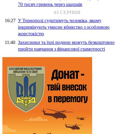
70 тисяч гривень через шахраїв
03 СЕРПНЯ
16:27
У Тернополі судитимуть чоловіка, якому
інкримінують умисне вбивство з особливою
жорстокістю
11:40
Захисники та їхні родини можуть безкоштовно
пройти навчання з фінансової грамотності