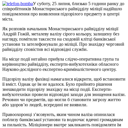
У суботу, 25 липня, близько 5 години ранку до
співробітників Монастириського райвідділу міліції надійшло
повідомлення про виявлення підозрілого предмету в центрі
міста.
Як розповів начальник Монастириського райвідділу міліції
Андрій Гожій, металеву валізу сірого кольору, залишену без
нагляду, помітили таксисти на сходовій клітці банківської
установи та зателефонували до міліції. Про знахідку черговий
райвідділу сповістив всі відповідні служби.
На місце події негайно прибула слідчо-оперативна група та
керівництво райвідділу, експерти-вибухотехніки обласного
Науково-дослідного експертно-криміналістичного центру.
Підозрілу валізу фахівці намагалися відкрити, щоб встановити
її вміст. Однак це їм не вдалося. Було прийнято рішення
знешкодити підозрілу знахідку на місці події. Експерти-
вибухотехніки провели відповідні заходи для знищення валізи.
Речовин чи предметів, що могли б становити загрозу життю
або здоров’ю людей, всередині не виявили.
Правоохоронці з’ясовують, яким чином валіза опинилася
поблизу банківської установи та водночас вдячні громадянам
за пильність. Міліціонери вкотре закликають повідомляти їм