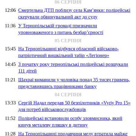
06 СЕРПНЯ
12:06
Смертельна ДТП поблизу села Кам’янки: поліцейські
скерували обвинувальний акт до суду
11:36
У Тернопільській громаді призначили
уповноваженого з питань безбар’єрності
05 СЕРПНЯ
15:45
На Тернопільщині відбувся обласний військово-
патріотичний вишкільний табір «Легіонер»
14:45
З початку року тернопільські поліцейські розшукали
111 дітей
11:21
Шахраї виманили у чоловіка понад 35 тисяч гривень,
представившись працівниками банку
04 СЕРПНЯ
13:33
Сергій Надал передав 50 безпілотників «Vyriy Pro 15»
для потреб військовослужбовців
11:52
Поліцейські встановили особу зловмисника, який
кинув металеву пляшку в дитину
11:28
На Тернопільщині продавчиня меду втратила майже