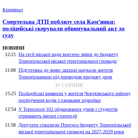
Кримінал
Смертельна ДТП поблизу села Кам’янки:
поліцейські скерували обвинувальний акт до
суду
НОВИНИ
12:21
На сесії міської ради внесено зміни до бюджету
Тернопільської міської територіальної громади
11:08
Підготовка до зими: шахраї ошукали жителя
Тернопільщини під приводом продажу дров
07 СЕРПНЯ
15:25
Поліцейські виявили у жителя Чортківського району
посвідчення водія з ознаками підробки
12:54
У Тернополі 102 обдарованих учнів і студентів
отримають іменні стипендії
11:58
Депутати схвалили Прогноз бюджету Тернопільської
міської територіальної громади на 2027-2029 роки