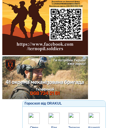
Гороскоп від ORAKUL
Овен
Рак
Терези
Козеріг