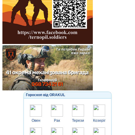
Гороскоп від ORAKUL
Овен
Рак
Терези
Козеріг