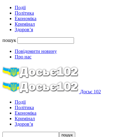
Події
Політика
Економіка
Кримінал
Здоров’я
пошук
Повідомити новину
Про нас
Досьє 102
Події
Політика
Економіка
Кримінал
Здоров’я