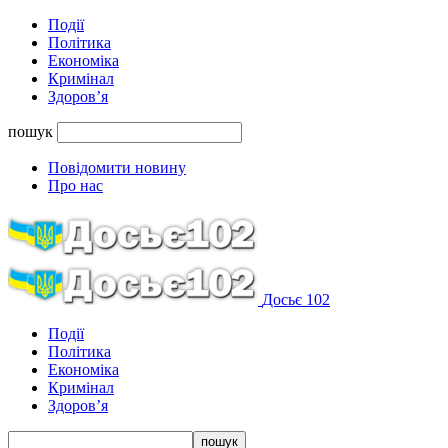
Події
Політика
Економіка
Кримінал
Здоров’я
пошук
Повідомити новину
Про нас
Досьє 102
Події
Політика
Економіка
Кримінал
Здоров’я