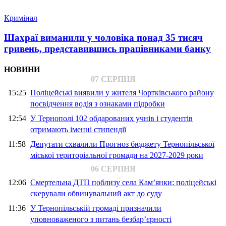
Кримінал
Шахраї виманили у чоловіка понад 35 тисяч
гривень, представившись працівниками банку
НОВИНИ
07 СЕРПНЯ
15:25
Поліцейські виявили у жителя Чортківського району
посвідчення водія з ознаками підробки
12:54
У Тернополі 102 обдарованих учнів і студентів
отримають іменні стипендії
11:58
Депутати схвалили Прогноз бюджету Тернопільської
міської територіальної громади на 2027-2029 роки
06 СЕРПНЯ
12:06
Смертельна ДТП поблизу села Кам’янки: поліцейські
скерували обвинувальний акт до суду
11:36
У Тернопільській громаді призначили
уповноваженого з питань безбар’єрності