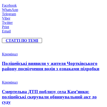
Facebook
WhatsApp
Telegram
Viber
Twitter
Print
Email
СТАТТІ ПО ТЕМІ
Кримінал
Поліцейські виявили у жителя Чортківського
району посвідчення водія з ознаками підробки
Кримінал
Смертельна ДТП поблизу села Кам’янки:
поліцейські скерували обвинувальний акт до
суду