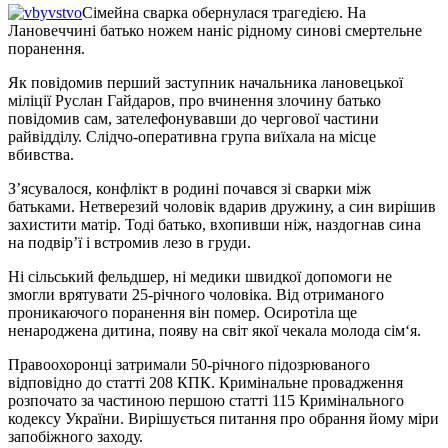
Сімейна сварка обернулася трагедією. На
Лановеччині батько ножем наніс рідному синові смертельне
поранення.
Як повідомив перший заступник начальника лановецької
міліції Руслан Гайдаров, про вчинення злочину батько
повідомив сам, зателефонувавши до чергової частини
райвідділу. Слідчо-оперативна група виїхала на місце
вбивства.
З’ясувалося, конфлікт в родині почався зі сварки між
батьками. Нетверезий чоловік вдарив дружину, а син вирішив
захистити матір. Тоді батько, вхопивши ніж, наздогнав сина
на подвір’ї і встромив лезо в груди.
Ні сільський фельдшер, ні медики швидкої допомоги не
змогли врятувати 25-річного чоловіка. Від отриманого
проникаючого поранення він помер. Осиротіла ще
ненароджена дитина, появу на світ якої чекала молода сім‘я.
Правоохоронці затримали 50-річного підозрюваного
відповідно до статті 208 КПК. Кримінальне провадження
розпочато за частиною першою статті 115 Кримінального
кодексу України. Вирішується питання про обрання йому міри
запобіжного заходу.