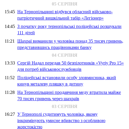
05 СЕРПНЯ
15:45
На Тернопільщині відбувся обласний військово-
патріотичний вишкільний табір «Легіонер»
14:45
З початку року тернопільські поліцейські розшукали
111 дітей
11:21
Шахраї виманили у чоловіка понад 35 тисяч гривень,
представившись працівниками банку
04 СЕРПНЯ
13:33
Сергій Надал передав 50 безпілотників «Vyriy Pro 15»
для потреб військовослужбовців
11:52
Поліцейські встановили особу зловмисника, який
кинув металеву пляшку в дитину
11:28
На Тернопільщині продавчиня меду втратила майже
70 тисяч гривень через шахраїв
03 СЕРПНЯ
16:27
У Тернополі судитимуть чоловіка, якому
інкримінують умисне вбивство з особливою
жорстокістю