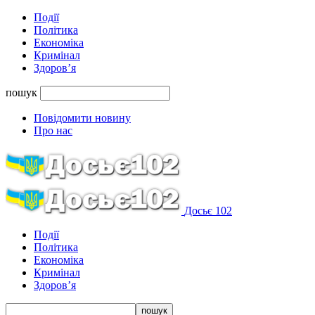
Події
Політика
Економіка
Кримінал
Здоров’я
пошук
Повідомити новину
Про нас
Досьє 102
Події
Політика
Економіка
Кримінал
Здоров’я