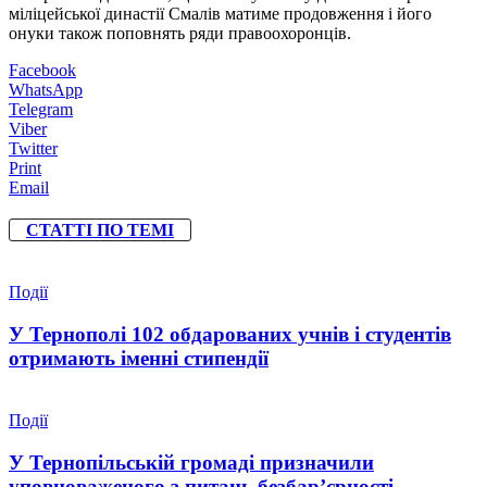
міліцейської династії Смалів матиме продовження і його
онуки також поповнять ряди правоохоронців.
Facebook
WhatsApp
Telegram
Viber
Twitter
Print
Email
СТАТТІ ПО ТЕМІ
Події
У Тернополі 102 обдарованих учнів і студентів
отримають іменні стипендії
Події
У Тернопільській громаді призначили
уповноваженого з питань безбар’єрності