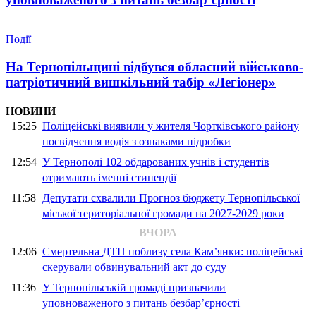
Події
На Тернопільщині відбувся обласний військово-
патріотичний вишкільний табір «Легіонер»
НОВИНИ
15:25
Поліцейські виявили у жителя Чортківського району
посвідчення водія з ознаками підробки
12:54
У Тернополі 102 обдарованих учнів і студентів
отримають іменні стипендії
11:58
Депутати схвалили Прогноз бюджету Тернопільської
міської територіальної громади на 2027-2029 роки
ВЧОРА
12:06
Смертельна ДТП поблизу села Кам’янки: поліцейські
скерували обвинувальний акт до суду
11:36
У Тернопільській громаді призначили
уповноваженого з питань безбар’єрності