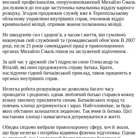
високий професіоналізм, оперуповноважений Михайло Смаль
дослужився до посади заступника начальника відділу карного
розшуку. Згодом продовжив службу вже в Тернопільському
обласному управлінні внутрішніх справ, очолював відділ
кримінальної міліції, отримав звання полковника міліції.
Не шкодуючи сил і здоров’я, а часом і життя, він сумлінно
виконував свій службовий та громадянський обов’язок В 2007
році, після 25 років самовідданої праці в правоохоронних
органах Михайло Смаль пішов на заслужений відпочинок .
За цей час у дружній сім’ї підросли сини Олександр та
Віталій, які нині продовжують справу батька. Брати,
наслідуючи гідний батьківський приклад, також працюють в
органах внутрішніх справ.
Нелегка робота розшуківця не дозволяла багато часу
проводити з родиною, однак люблячий батько старався кожну
вільну хвилину присвятити синам. Батьківських порад та
повчань хлопці дотримуються і зараз. Найголовніше, за будь-
яких обставин залишатися людиною. Так вчив їх батько. Цієї
настанови хлопці і намагаються дотримуватися в житті.
Обидва свідомо вибрали правоохоронну сферу, хоч й знали,
що буде нелегко і потрібна відмінна фізична підготовка. Однак