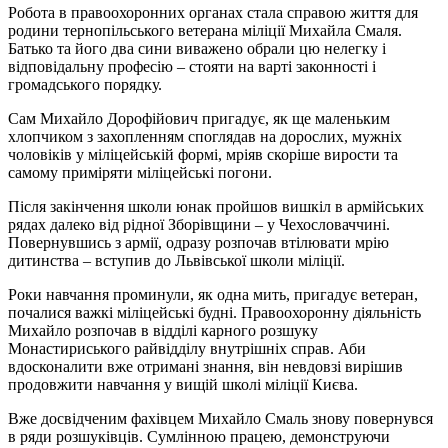
Робота в правоохоронних органах стала справою життя для
родини тернопільського ветерана міліції Михайла Смаля.
Батько та його два сини виважено обрали цю нелегку і
відповідальну професію – стояти на варті законності і
громадського порядку.
Сам Михайло Дорофійович пригадує, як ще маленьким
хлопчиком з захопленням споглядав на дорослих, мужніх
чоловіків у міліцейській формі, мріяв скоріше вирости та
самому приміряти міліцейські погони.
Після закінчення школи юнак пройшов вишкіл в армійських
рядах далеко від рідної Зборівщини – у Чехословаччині.
Повернувшись з армії, одразу розпочав втілювати мрію
дитинства – вступив до Львівської школи міліції.
Роки навчання проминули, як одна мить, пригадує ветеран,
почалися важкі міліцейські будні. Правоохоронну діяльність
Михайло розпочав в відділі карного розшуку
Монастириського райвідділу внутрішніх справ. Аби
вдосконалити вже отримані знання, він невдовзі вирішив
продовжити навчання у вищій школі міліції Києва.
Вже досвідченим фахівцем Михайло Смаль знову повернувся
в ряди розшуківців. Сумлінною працею, демонструючи