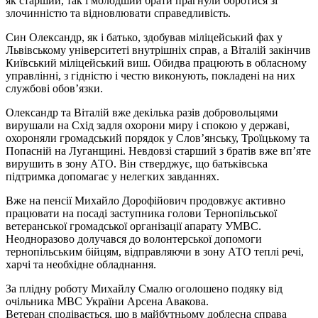
як старший, так і молодший брати прагнули боротися зі
злочинністю та відновлювати справедливість.
Син Олександр, як і батько, здобував міліцейський фах у
Львівському університеті внутрішніх справ, а Віталій закінчив
Київський міліцейський виш. Обидва працюють в обласному
управлінні, з гідністю і честю виконують, покладені на них
службові обов’язки.
Олександр та Віталій вже декілька разів добровольцями
вирушали на Схід задля охорони миру і спокою у державі,
охороняли громадський порядок у Слов’янську, Троїцькому та
Попасній на Луганщині. Невдовзі старший з братів вже вп’яте
вирушить в зону АТО. Він стверджує, що батьківська
підтримка допомагає у нелегких завданнях.
Вже на пенсії Михайло Дорофійович продовжує активно
працювати на посаді заступника голови Тернопільської
ветеранської громадської організації апарату УМВС.
Неодноразово долучався до волонтерської допомоги
тернопільським бійцям, відправляючи в зону АТО теплі речі,
харчі та необхідне обладнання.
За плідну роботу Михайлу Смалю оголошено подяку від
очільника МВС України Арсена Авакова.
Ветеран сподівається, що в майбутньому доблесна справа