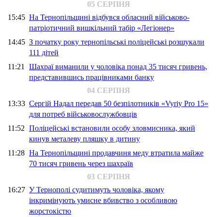
05 СЕРПНЯ
15:45
На Тернопільщині відбувся обласний військово-
патріотичний вишкільний табір «Легіонер»
14:45
З початку року тернопільські поліцейські розшукали
111 дітей
11:21
Шахраї виманили у чоловіка понад 35 тисяч гривень,
представившись працівниками банку
04 СЕРПНЯ
13:33
Сергій Надал передав 50 безпілотників «Vyriy Pro 15»
для потреб військовослужбовців
11:52
Поліцейські встановили особу зловмисника, який
кинув металеву пляшку в дитину
11:28
На Тернопільщині продавчиня меду втратила майже
70 тисяч гривень через шахраїв
03 СЕРПНЯ
16:27
У Тернополі судитимуть чоловіка, якому
інкримінують умисне вбивство з особливою
жорстокістю