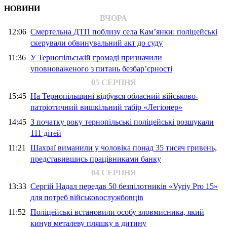
НОВИНИ
ВЧОРА
12:06
Смертельна ДТП поблизу села Кам’янки: поліцейські
скерували обвинувальний акт до суду
11:36
У Тернопільській громаді призначили
уповноваженого з питань безбар’єрності
05 СЕРПНЯ
15:45
На Тернопільщині відбувся обласний військово-
патріотичний вишкільний табір «Легіонер»
14:45
З початку року тернопільські поліцейські розшукали
111 дітей
11:21
Шахраї виманили у чоловіка понад 35 тисяч гривень,
представившись працівниками банку
04 СЕРПНЯ
13:33
Сергій Надал передав 50 безпілотників «Vyriy Pro 15»
для потреб військовослужбовців
11:52
Поліцейські встановили особу зловмисника, який
кинув металеву пляшку в дитину