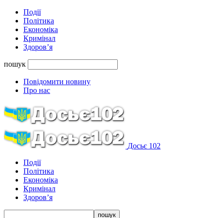
Події
Політика
Економіка
Кримінал
Здоров’я
пошук
Повідомити новину
Про нас
Досьє 102
Події
Політика
Економіка
Кримінал
Здоров’я