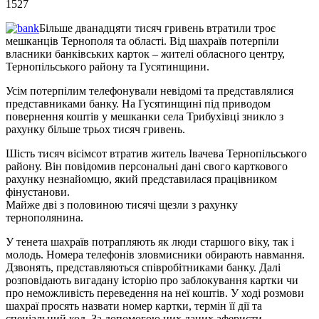
1527
Більше дванадцяти тисяч гривень втратили троє
мешканців Тернополя та області. Від шахраїв потерпіли
власники банківських карток – жителі обласного центру,
Тернопільського району та Гусятинщини.
Усім потерпілим телефонували невідомі та представлялися
представниками банку. На Гусятинщині під приводом
повернення коштів у мешканки села Трибухівці зникло з
рахунку більше трьох тисяч гривень.
Шість тисяч вісімсот втратив житель Івачева Тернопільського
району. Він повідомив персональні дані свого карткового
рахунку незнайомцю, який представилася працівником
фінустанови.
Майже дві з половиною тисячі щезли з рахунку
тернополянина.
У тенета шахраїв потрапляють як люди старшого віку, так і
молодь. Номера телефонів зловмисники обирають навмання.
Дзвонять, представляються співробітниками банку. Далі
розповідають вигадану історію про заблокування картки чи
про неможливість переведення на неї коштів. У ході розмови
шахраї просять назвати номер картки, термін її дії та
спеціальний код. За допомогою цих даних аферисти