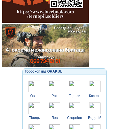
Гороскоп від ORAKUL
Овен
Рак
Терези
Козеріг
Тілець
Лев
Скорпіон
Водолій