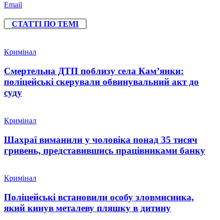
Email
СТАТТІ ПО ТЕМІ
Кримінал
Смертельна ДТП поблизу села Кам’янки:
поліцейські скерували обвинувальний акт до
суду
Кримінал
Шахраї виманили у чоловіка понад 35 тисяч
гривень, представившись працівниками банку
Кримінал
Поліцейські встановили особу зловмисника,
який кинув металеву пляшку в дитину