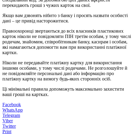
перекидають гроші з чужих карток на свої.
Якщо вам дзвонять нібито з банку і просять назвати особисті
дані – це привід насторожитися.
Правоохоронці звертаються до всіх власників пластикових
карток ніколи не повідомляти ПІН третім особам, у тому числі
родичам, знайомим, співробітникам банку, касирам і особам,
які намагаються допомогти вам при використанні платіжної
картки.
Ніколи не передавайте платіжну картку для використання
іншими особами, у тому числі родичами. Не розголошуйте й
не повідомляйте персональні дані або інформацію про
платіжну картку на вимогу будь-яких сторонніх осіб.
Ці мінімальні правила допоможуть максимально захистити
ваші гроші на картках.
Facebook
WhatsApp
Telegram
Viber
Twitter
Print