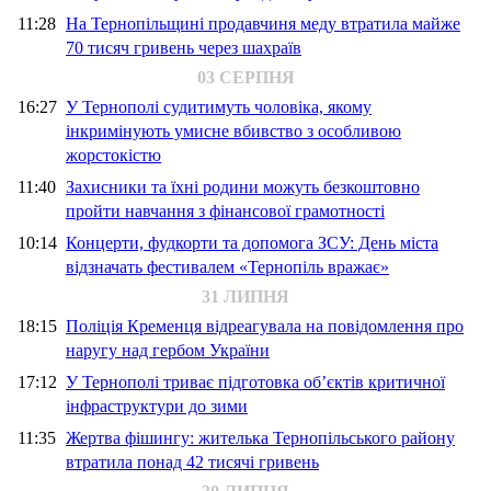
11:28
На Тернопільщині продавчиня меду втратила майже
70 тисяч гривень через шахраїв
03 СЕРПНЯ
16:27
У Тернополі судитимуть чоловіка, якому
інкримінують умисне вбивство з особливою
жорстокістю
11:40
Захисники та їхні родини можуть безкоштовно
пройти навчання з фінансової грамотності
10:14
Концерти, фудкорти та допомога ЗСУ: День міста
відзначать фестивалем «Тернопіль вражає»
31 ЛИПНЯ
18:15
Поліція Кременця відреагувала на повідомлення про
наругу над гербом України
17:12
У Тернополі триває підготовка об’єктів критичної
інфраструктури до зими
11:35
Жертва фішингу: жителька Тернопільського району
втратила понад 42 тисячі гривень