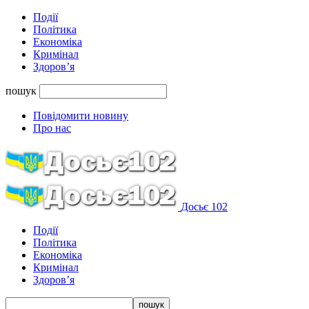
Події
Політика
Економіка
Кримінал
Здоров’я
пошук
Повідомити новину
Про нас
Досьє 102
Події
Політика
Економіка
Кримінал
Здоров’я