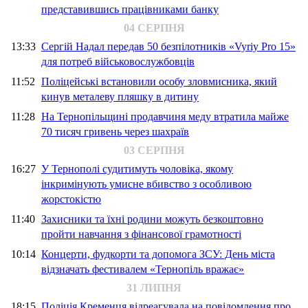
представившись працівниками банку
04 СЕРПНЯ
13:33
Сергій Надал передав 50 безпілотників «Vyriy Pro 15»
для потреб військовослужбовців
11:52
Поліцейські встановили особу зловмисника, який
кинув металеву пляшку в дитину
11:28
На Тернопільщині продавчиня меду втратила майже
70 тисяч гривень через шахраїв
03 СЕРПНЯ
16:27
У Тернополі судитимуть чоловіка, якому
інкримінують умисне вбивство з особливою
жорстокістю
11:40
Захисники та їхні родини можуть безкоштовно
пройти навчання з фінансової грамотності
10:14
Концерти, фудкорти та допомога ЗСУ: День міста
відзначать фестивалем «Тернопіль вражає»
31 ЛИПНЯ
18:15
Поліція Кременця відреагувала на повідомлення про