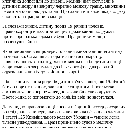
хлопчика доправили до лікарні. Медики діагностували в
дитини підозру на закриту черепно-мозкову травму, множинні
гематоми обличчя, рук та ніг. Про даний випадок лікарі одразу
сповістили працівників міліції.
За словами жінки, дитину побив 19-річний чоловік.
Правоохоронці виїхали за місцем проживання подружжя,
проте горе-батька вдома не було. Працівники міліції
розшукують його.
Як встановили міліціонери, того дня жінка залишила дитину
на чоловіка. Сама пішла поратися по господарству.
Повернувшись за годину, мати виявила на тілі дитини синці.
За допомогою звернулася до сільського фельдшера, який
одразу направив їх до районної лікарні.
Під час опитування родичів дитини з’ясувалося, що 19-річний
батько ніде не працює, зловживає спиртним. Насильство в
сім’ї вчиняє не вперше – неодноразово бив свою дружину.
Проте жінка за допомогою до міліціонерів не зверталася.
Дану подію правоохоронці внесли в Єдиний реєстр досудових
розслідувань з попередньою правовою кваліфікацією частини
1 статті 125 Кримінального кодексу України – умисне легке
тілесне ушкодження. Наразі призначено судово-медичну
експертизу, яка достовірно встановить ступінь тяжкості