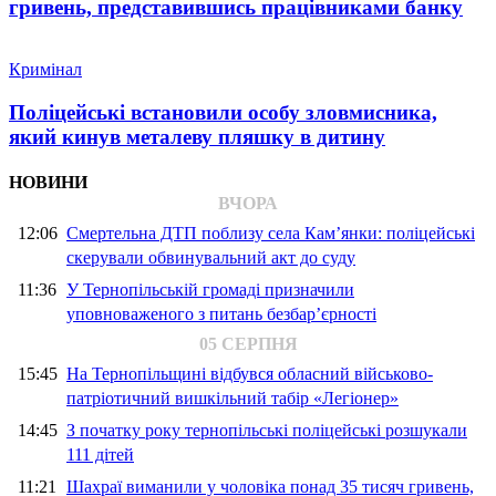
гривень, представившись працівниками банку
Кримінал
Поліцейські встановили особу зловмисника,
який кинув металеву пляшку в дитину
НОВИНИ
ВЧОРА
12:06
Смертельна ДТП поблизу села Кам’янки: поліцейські
скерували обвинувальний акт до суду
11:36
У Тернопільській громаді призначили
уповноваженого з питань безбар’єрності
05 СЕРПНЯ
15:45
На Тернопільщині відбувся обласний військово-
патріотичний вишкільний табір «Легіонер»
14:45
З початку року тернопільські поліцейські розшукали
111 дітей
11:21
Шахраї виманили у чоловіка понад 35 тисяч гривень,