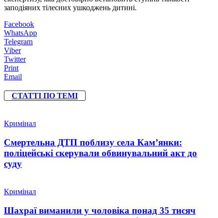
заподіяних тілесних ушкоджень дитині.
Facebook
WhatsApp
Telegram
Viber
Twitter
Print
Email
СТАТТІ ПО ТЕМІ
Кримінал
Смертельна ДТП поблизу села Кам’янки:
поліцейські скерували обвинувальний акт до
суду
Кримінал
Шахраї виманили у чоловіка понад 35 тисяч