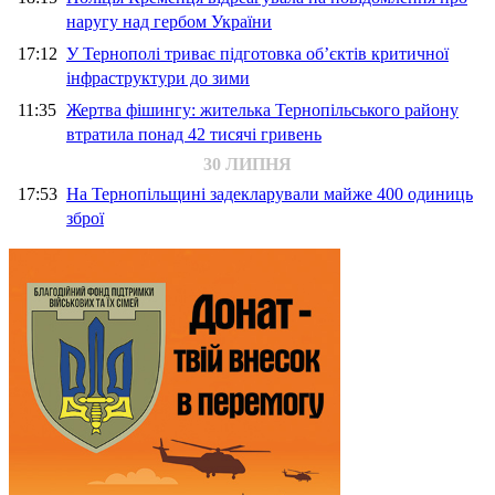
наругу над гербом України
17:12
У Тернополі триває підготовка об’єктів критичної
інфраструктури до зими
11:35
Жертва фішингу: жителька Тернопільського району
втратила понад 42 тисячі гривень
30 ЛИПНЯ
17:53
На Тернопільщині задекларували майже 400 одиниць
зброї