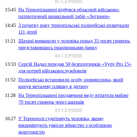
05 СЕРПНЯ
15:45
На Тернопільщині відбувся обласний військово-
патріотичний вишкільний табір «Легіонер»
14:45
З початку року тернопільські поліцейські розшукали
111 дітей
11:21
Шахраї виманили у чоловіка понад 35 тисяч гривень,
представившись працівниками банку
04 СЕРПНЯ
13:33
Сергій Надал передав 50 безпілотників «Vyriy Pro 15»
для потреб військовослужбовців
11:52
Поліцейські встановили особу зловмисника, який
кинув металеву пляшку в дитину
11:28
На Тернопільщині продавчиня меду втратила майже
70 тисяч гривень через шахраїв
03 СЕРПНЯ
16:27
У Тернополі судитимуть чоловіка, якому
інкримінують умисне вбивство з особливою
жорстокістю