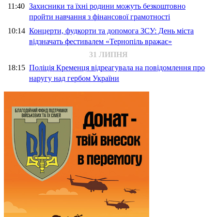
11:40
Захисники та їхні родини можуть безкоштовно
пройти навчання з фінансової грамотності
10:14
Концерти, фудкорти та допомога ЗСУ: День міста
відзначать фестивалем «Тернопіль вражає»
31 ЛИПНЯ
18:15
Поліція Кременця відреагувала на повідомлення про
наругу над гербом України