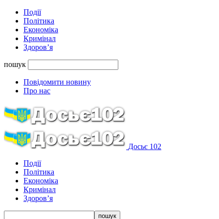
Події
Політика
Економіка
Кримінал
Здоров’я
пошук
Повідомити новину
Про нас
Досьє 102
Події
Політика
Економіка
Кримінал
Здоров’я