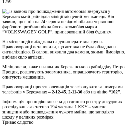
1259
Із заявою про пошкодження автомобіля звернувся у
Бережанський райвідділ міліції місцевий мешканець. Він
заявив, що в ніч на 24 червня невідомі облили червоною
фарбою та розбили вікна його автомобіля марки
“VOLKSWAGEN GOLF”, припаркований біля будинку.
На місце події виїжджала слідчо-оперативна група.
Правоохоронці встановили, що автівка не була обладнана
сигналізацією. В салоні виявили два каменя, якими, ймовірно,
вибили скло автівки.
Міліціонери, каже начальник Бережанського райвідділу Петро
Процик, розшукують зловмисника, опрацьовують територію,
опитують мешканців.
Правоохоронці просять очевидців телефонувати за номерами
телефонів у Бережанах –
2-12-45
,
2-11-36
або на лінію
“102”
.
Інформація про подію внесена до єдиного реєстру досудових
розслідувань за статтею 194 частина 1 ККУ – умисне
знищення або пошкодження чужого майна, що заподіяло
шкоду у великих розмірах.
Триває слідство.