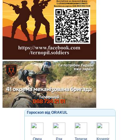
Гороскоп від ORAKUL
Овен
Рак
Терези
Козеріг