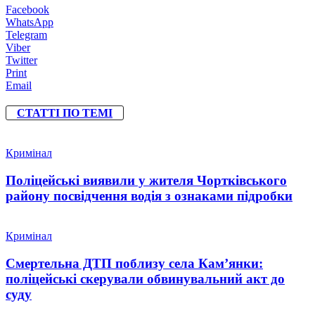
Facebook
WhatsApp
Telegram
Viber
Twitter
Print
Email
СТАТТІ ПО ТЕМІ
Кримінал
Поліцейські виявили у жителя Чортківського
району посвідчення водія з ознаками підробки
Кримінал
Смертельна ДТП поблизу села Кам’янки:
поліцейські скерували обвинувальний акт до
суду