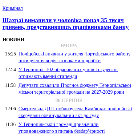
Кримінал
Шахраї виманили у чоловіка понад 35 тисяч
гривень, представившись працівниками банку
НОВИНИ
ВЧОРА
15:25
Поліцейські виявили у жителя Чортківського району
посвідчення водія з ознаками підробки
12:54
У Тернополі 102 обдарованих учнів і студентів
отримають іменні стипендії
11:58
Депутати схвалили Прогноз бюджету Тернопільської
міської територіальної громади на 2027-2029 роки
06 СЕРПНЯ
12:06
Смертельна ДТП поблизу села Кам’янки: поліцейські
скерували обвинувальний акт до суду
11:36
У Тернопільській громаді призначили
уповноваженого з питань безбар’єрності