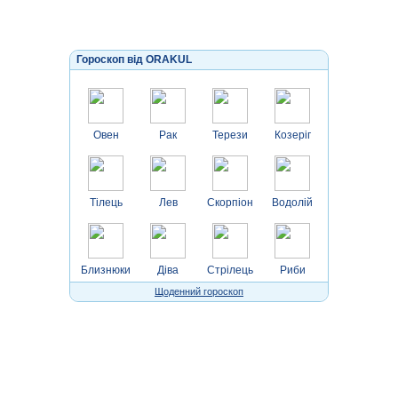
Гороскоп від ORAKUL
Овен
Рак
Терези
Козеріг
Тілець
Лев
Скорпіон
Водолій
Близнюки
Діва
Стрілець
Риби
Щоденний гороскоп