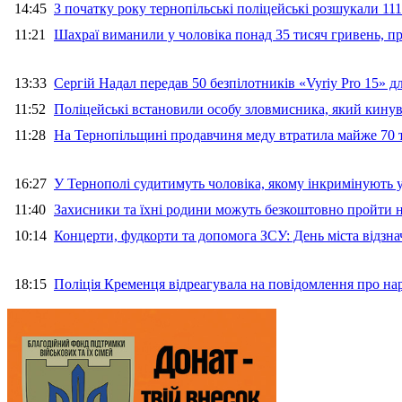
14:45
З початку року тернопільські поліцейські розшукали 111
11:21
Шахраї виманили у чоловіка понад 35 тисяч гривень, 
13:33
Сергій Надал передав 50 безпілотників «Vyriy Pro 15» 
11:52
Поліцейські встановили особу зловмисника, який кину
11:28
На Тернопільщині продавчиня меду втратила майже 70 т
16:27
У Тернополі судитимуть чоловіка, якому інкримінують
11:40
Захисники та їхні родини можуть безкоштовно пройти н
10:14
Концерти, фудкорти та допомога ЗСУ: День міста відзн
18:15
Поліція Кременця відреагувала на повідомлення про на