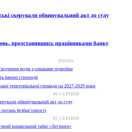
ькі скерували обвинувальний акт до суду
вень, представившись працівниками банку
ВЧОРА
відчення водія з ознаками підробки
ь іменні стипендії
ької територіальної громади на 2027-2029 роки
06 СЕРПНЯ
ерували обвинувальний акт до суду
 питань безбар’єрності
05 СЕРПНЯ
ичний вишкільний табір «Легіонер»