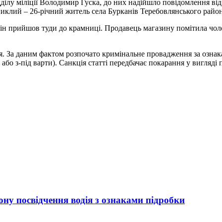
ілу міліції Володимир Гуска, до них надійшло повідомлення від 
 Зниклий – 26-річний житель села Бурканів Теребовлянського райо
ін прийшов туди до крамниці. Продавець магазину помітила чоло
ня. За даним фактом розпочато кримінальне провадження за ознак
бо з-під варти). Санкція статті передбачає покарання у вигляді п
ну посвідчення водія з ознаками підробки