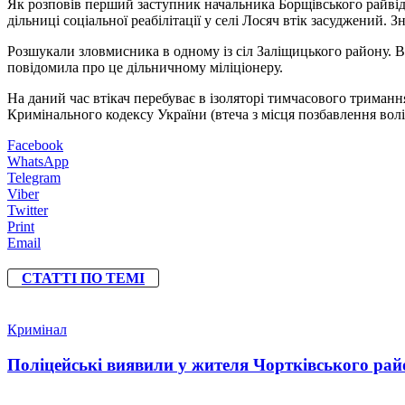
Як розповів перший заступник начальника Борщівського райвідд
дільниці соціальної реабілітації у селі Лосяч втік засуджений.
Розшукали зловмисника в одному із сіл Заліщицького району. В
повідомила про це дільничному міліціонеру.
На даний час втікач перебуває в ізоляторі тимчасового триман
Кримінального кодексу України (втеча з місця позбавлення волі а
Facebook
WhatsApp
Telegram
Viber
Twitter
Print
Email
СТАТТІ ПО ТЕМІ
Кримінал
Поліцейські виявили у жителя Чортківського райо