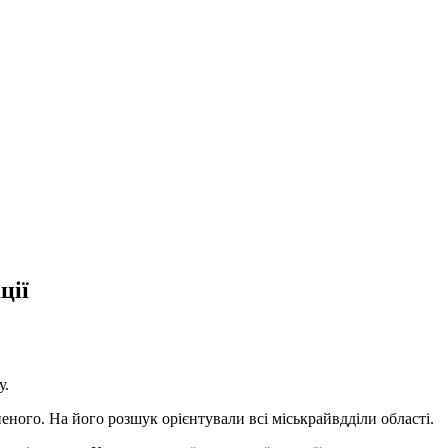
ції
у.
ого. На його розшук орієнтували всі міськрайвдділи області.