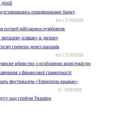
 дітей
представившись працівниками банку
04 СЕРПНЯ
для потреб військовослужбовців
в металеву пляшку в дитину
исяч гривень через шахраїв
03 СЕРПНЯ
 умисне вбивство з особливою жорстокістю
авчання з фінансової грамотності
ачать фестивалем «Тернопіль вражає»
31 ЛИПНЯ
ругу над гербом України