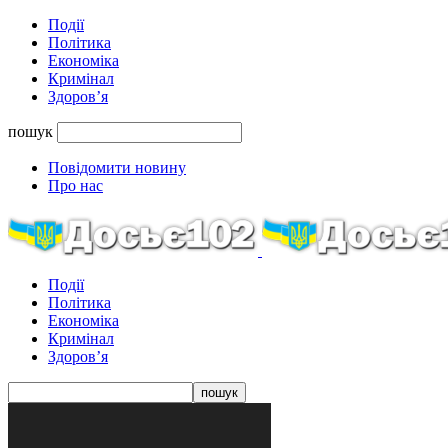
Події
Політика
Економіка
Кримінал
Здоров’я
пошук
Повідомити новину
Про нас
Події
Політика
Економіка
Кримінал
Здоров’я