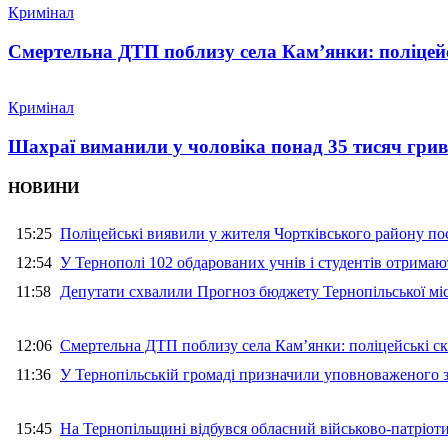
Кримінал
Смертельна ДТП поблизу села Кам’янки: поліцейс
Кримінал
Шахраї виманили у чоловіка понад 35 тисяч гри
НОВИНИ
15:25
Поліцейські виявили у жителя Чортківського району пос
12:54
У Тернополі 102 обдарованих учнів і студентів отримают
11:58
Депутати схвалили Прогноз бюджету Тернопільської міс
12:06
Смертельна ДТП поблизу села Кам’янки: поліцейські ск
11:36
У Тернопільській громаді призначили уповноваженого з
15:45
На Тернопільщині відбувся обласний військово-патріот