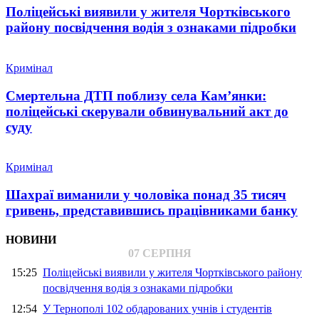
Поліцейські виявили у жителя Чортківського
району посвідчення водія з ознаками підробки
Кримінал
Смертельна ДТП поблизу села Кам’янки:
поліцейські скерували обвинувальний акт до
суду
Кримінал
Шахраї виманили у чоловіка понад 35 тисяч
гривень, представившись працівниками банку
НОВИНИ
07 СЕРПНЯ
15:25
Поліцейські виявили у жителя Чортківського району
посвідчення водія з ознаками підробки
12:54
У Тернополі 102 обдарованих учнів і студентів