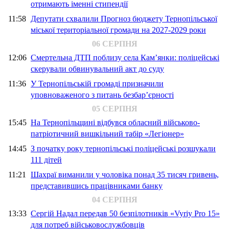
отримають іменні стипендії
11:58
Депутати схвалили Прогноз бюджету Тернопільської
міської територіальної громади на 2027-2029 роки
06 СЕРПНЯ
12:06
Смертельна ДТП поблизу села Кам’янки: поліцейські
скерували обвинувальний акт до суду
11:36
У Тернопільській громаді призначили
уповноваженого з питань безбар’єрності
05 СЕРПНЯ
15:45
На Тернопільщині відбувся обласний військово-
патріотичний вишкільний табір «Легіонер»
14:45
З початку року тернопільські поліцейські розшукали
111 дітей
11:21
Шахраї виманили у чоловіка понад 35 тисяч гривень,
представившись працівниками банку
04 СЕРПНЯ
13:33
Сергій Надал передав 50 безпілотників «Vyriy Pro 15»
для потреб військовослужбовців