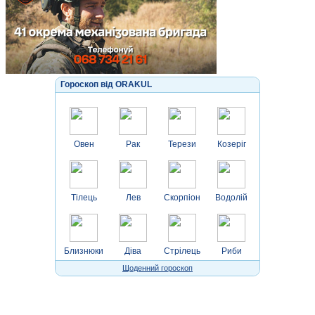
Гороскоп від ORAKUL
Овен
Рак
Терези
Козеріг
Тілець
Лев
Скорпіон
Водолій
Близнюки
Діва
Стрілець
Риби
Щоденний гороскоп