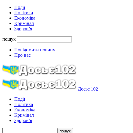
Події
Політика
Економіка
Кримінал
Здоров’я
пошук
Повідомити новину
Про нас
Досьє 102
Події
Політика
Економіка
Кримінал
Здоров’я