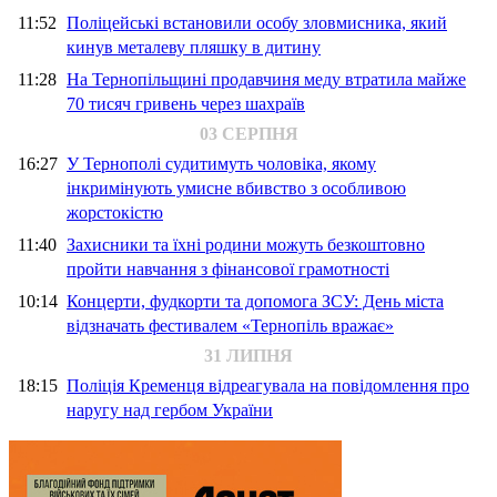
11:52
Поліцейські встановили особу зловмисника, який
кинув металеву пляшку в дитину
11:28
На Тернопільщині продавчиня меду втратила майже
70 тисяч гривень через шахраїв
03 СЕРПНЯ
16:27
У Тернополі судитимуть чоловіка, якому
інкримінують умисне вбивство з особливою
жорстокістю
11:40
Захисники та їхні родини можуть безкоштовно
пройти навчання з фінансової грамотності
10:14
Концерти, фудкорти та допомога ЗСУ: День міста
відзначать фестивалем «Тернопіль вражає»
31 ЛИПНЯ
18:15
Поліція Кременця відреагувала на повідомлення про
наругу над гербом України