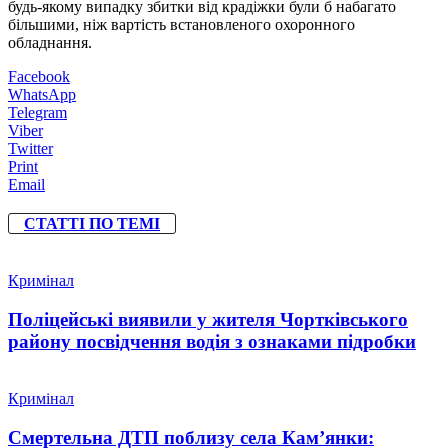
будь-якому випадку збитки від крадіжки були б набагато
більшими, ніж вартість встановленого охоронного
обладнання.
Facebook
WhatsApp
Telegram
Viber
Twitter
Print
Email
СТАТТІ ПО ТЕМІ
Кримінал
Поліцейські виявили у жителя Чортківського
району посвідчення водія з ознаками підробки
Кримінал
Смертельна ДТП поблизу села Кам’янки: