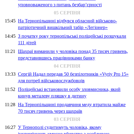
уповноваженого з питань безбар’єрності
05 СЕРПНЯ
15:45
На Тернопільщині відбувся обласний військово-
патріотичний вишкільний табір «Легіонер»
14:45
З початку року тернопільські поліцейські розшукали
111 дітей
11:21
Шахраї виманили у чоловіка понад 35 тисяч гривень,
представившись працівниками банку
04 СЕРПНЯ
13:33
Сергій Надал передав 50 безпілотників «Vyriy Pro 15»
для потреб військовослужбовців
11:52
Поліцейські встановили особу зловмисника, який
кинув металеву пляшку в дитину
11:28
На Тернопільщині продавчиня меду втратила майже
70 тисяч гривень через шахраїв
03 СЕРПНЯ
16:27
У Тернополі судитимуть чоловіка, якому
інкримінують умисне вбивство з особливою