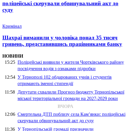
поліцейські скерували обвинувальний акт до
суду
Кримінал
Шахраї виманили у чоловіка понад 35 тисяч
гривень, представившись працівниками банку
НОВИНИ
15:25
Поліцейські виявили у жителя Чортківського району
посвідчення водія з ознаками підробки
12:54
У Тернополі 102 обдарованих учнів і студентів
отримають іменні стипендії
11:58
Депутати схвалили Прогноз бюджету Тернопільської
міської територіальної громади на 2027-2029 роки
ВЧОРА
12:06
Смертельна ДТП поблизу села Кам’янки: поліцейські
скерували обвинувальний акт до суду
11:36
У Тернопільській громаді призначили