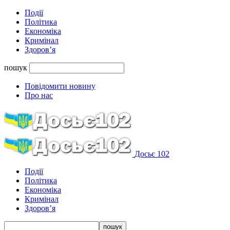
Події
Політика
Економіка
Кримінал
Здоров’я
пошук
Повідомити новину
Про нас
Досьє 102
Події
Політика
Економіка
Кримінал
Здоров’я