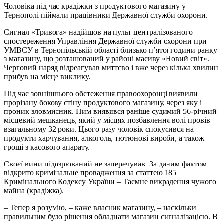
Чоловіка під час крадіжки з продуктового магазину у
Тернополі піймали працівники Державної служби охорони.
Сигнал «Тривога» надійшов на пульт централізованого
спостереження Управління Державної служби охорони при
УМВСУ в Тернопільській області близько п’ятої години ранку
з магазину, що розташований у районі масиву «Новий світ».
Черговий наряд відреагував миттєво і вже через кілька хвилин
прибув на місце виклику.
Під час зовнішнього обстеження правоохоронці виявили
прорізану бокову стіну продуктового магазину, через яку і
проник зловмисник. Ним виявився раніше судимий 56-річний
місцевий мешканець, який у місцях позбавлення волі провів
взагальному 32 роки. Цього разу чоловік спокусився на
продукти харчування, алкоголь, тютюнові вироби, а також
гроші з касового апарату.
Своєї вини підозрюваний не заперечував. За даним фактом
відкрито кримінальне провадження за статтею 185
Кримінального Кодексу України – Таємне викрадення чужого
майна (крадіжка).
– Тепер я розумію, – каже власник магазину, – наскільки
правильним було рішення обладнати магазин сигналізацією. В