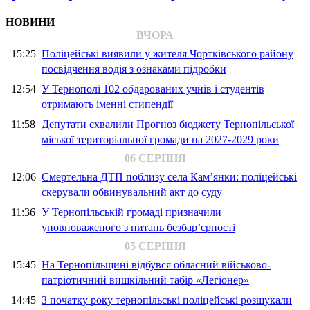
НОВИНИ
ВЧОРА
15:25
Поліцейські виявили у жителя Чортківського району
посвідчення водія з ознаками підробки
12:54
У Тернополі 102 обдарованих учнів і студентів
отримають іменні стипендії
11:58
Депутати схвалили Прогноз бюджету Тернопільської
міської територіальної громади на 2027-2029 роки
06 СЕРПНЯ
12:06
Смертельна ДТП поблизу села Кам’янки: поліцейські
скерували обвинувальний акт до суду
11:36
У Тернопільській громаді призначили
уповноваженого з питань безбар’єрності
05 СЕРПНЯ
15:45
На Тернопільщині відбувся обласний військово-
патріотичний вишкільний табір «Легіонер»
14:45
З початку року тернопільські поліцейські розшукали