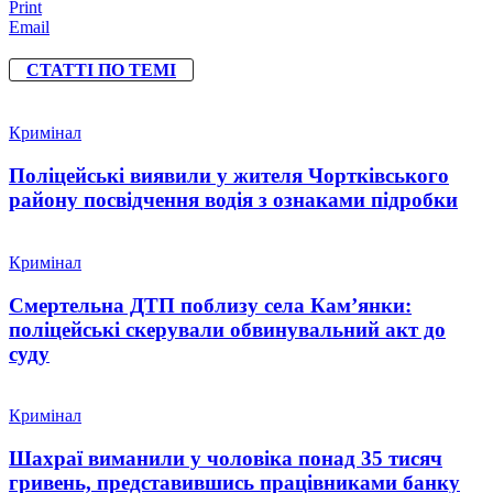
Print
Email
СТАТТІ ПО ТЕМІ
Кримінал
Поліцейські виявили у жителя Чортківського
району посвідчення водія з ознаками підробки
Кримінал
Смертельна ДТП поблизу села Кам’янки:
поліцейські скерували обвинувальний акт до
суду
Кримінал
Шахраї виманили у чоловіка понад 35 тисяч
гривень, представившись працівниками банку