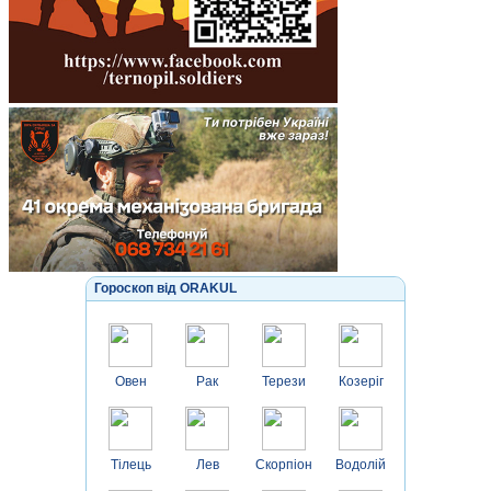
Гороскоп від ORAKUL
Овен
Рак
Терези
Козеріг
Тілець
Лев
Скорпіон
Водолій