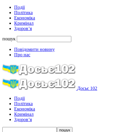
Події
Політика
Економіка
Кримінал
Здоров’я
пошук
Повідомити новину
Про нас
Досьє 102
Події
Політика
Економіка
Кримінал
Здоров’я