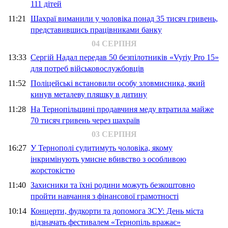
111 дітей
11:21
Шахраї виманили у чоловіка понад 35 тисяч гривень,
представившись працівниками банку
04 СЕРПНЯ
13:33
Сергій Надал передав 50 безпілотників «Vyriy Pro 15»
для потреб військовослужбовців
11:52
Поліцейські встановили особу зловмисника, який
кинув металеву пляшку в дитину
11:28
На Тернопільщині продавчиня меду втратила майже
70 тисяч гривень через шахраїв
03 СЕРПНЯ
16:27
У Тернополі судитимуть чоловіка, якому
інкримінують умисне вбивство з особливою
жорстокістю
11:40
Захисники та їхні родини можуть безкоштовно
пройти навчання з фінансової грамотності
10:14
Концерти, фудкорти та допомога ЗСУ: День міста
відзначать фестивалем «Тернопіль вражає»