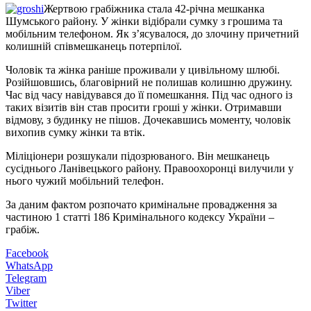
Жертвою грабіжника стала 42-річна мешканка
Шумського району. У жінки відібрали сумку з грошима та
мобільним телефоном. Як з’ясувалося, до злочину причетний
колишній співмешканець потерпілої.
Чоловік та жінка раніше проживали у цивільному шлюбі.
Розійшовшись, благовірний не полишав колишню дружину.
Час від часу навідувався до її помешкання. Під час одного із
таких візитів він став просити гроші у жінки. Отримавши
відмову, з будинку не пішов. Дочекавшись моменту, чоловік
вихопив сумку жінки та втік.
Міліціонери розшукали підозрюваного. Він мешканець
сусіднього Ланівецького району. Правоохоронці вилучили у
нього чужий мобільний телефон.
За даним фактом розпочато кримінальне провадження за
частиною 1 статті 186 Кримінального кодексу України –
грабіж.
Facebook
WhatsApp
Telegram
Viber
Twitter