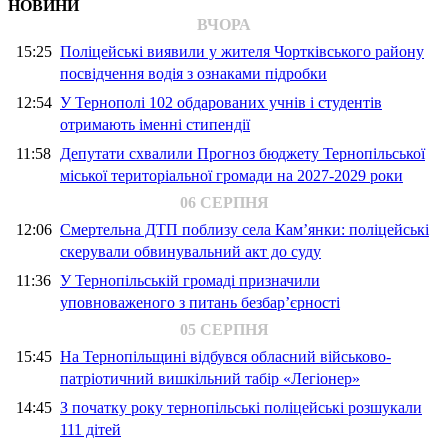
НОВИНИ
ВЧОРА
15:25
Поліцейські виявили у жителя Чортківського району
посвідчення водія з ознаками підробки
12:54
У Тернополі 102 обдарованих учнів і студентів
отримають іменні стипендії
11:58
Депутати схвалили Прогноз бюджету Тернопільської
міської територіальної громади на 2027-2029 роки
06 СЕРПНЯ
12:06
Смертельна ДТП поблизу села Кам’янки: поліцейські
скерували обвинувальний акт до суду
11:36
У Тернопільській громаді призначили
уповноваженого з питань безбар’єрності
05 СЕРПНЯ
15:45
На Тернопільщині відбувся обласний військово-
патріотичний вишкільний табір «Легіонер»
14:45
З початку року тернопільські поліцейські розшукали
111 дітей