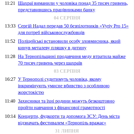
11:21
Шахраї виманили у чоловіка понад 35 тисяч гривень,
представившись працівниками банку
04 СЕРПНЯ
13:33
Сергій Надал передав 50 безпілотників «Vyriy Pro 15»
для потреб військовослужбовців
11:52
Поліцейські встановили особу зловмисника, який
кинув металеву пляшку в дитину
11:28
На Тернопільщині продавчиня меду втратила майже
70 тисяч гривень через шахраїв
03 СЕРПНЯ
16:27
У Тернополі судитимуть чоловіка, якому
інкримінують умисне вбивство з особливою
жорстокістю
11:40
Захисники та їхні родини можуть безкоштовно
пройти навчання з фінансової грамотності
10:14
Концерти, фудкорти та допомога ЗСУ: День міста
відзначать фестивалем «Тернопіль вражає»
31 ЛИПНЯ