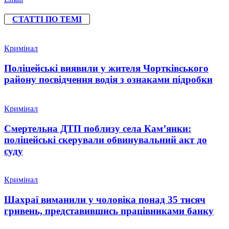
СТАТТІ ПО ТЕМІ
Кримінал
Поліцейські виявили у жителя Чортківського
району посвідчення водія з ознаками підробки
Кримінал
Смертельна ДТП поблизу села Кам’янки:
поліцейські скерували обвинувальний акт до
суду
Кримінал
Шахраї виманили у чоловіка понад 35 тисяч
гривень, представившись працівниками банку