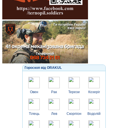
Гороскоп від ORAKUL
Овен
Рак
Терези
Козеріг
Тілець
Лев
Скорпіон
Водолій