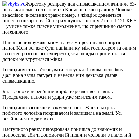
Жорстоку розправу над співмешканцем вчинила 53-
річна жителька села Горинка Кременецького району. Чоловік
внаслідок чисельних травм помер, а жінці ж доведеться
понести покарання. Їй інкримінують частину 2 статті 121 ККУ
– умисне тяжке тілесне ушкодження, що спричинило смерть
потерпілого.
Цивільне подружжя разом з друзями розпивали спиртні
напої. Коли всі вже були напідпитку, між господарем та одним
із гостей розгорілась суперечка, яка швидко припинилася
допоки не втрутилася жінка.
Господиня стала з’ясовувати стосунки зі своїм чоловіком.
Далі вона взяла табурет й нанесла ним декілька ударів
співмешканцю.
Била допоки дерев’яний виріб не розлетівся навпіл.
Продовжила наносити удари уже металевим гаком.
Господиню заспокоїли захмелілі гості. Жінка накрила
побитого чоловіка покривалом й залишила на землі. Усі
розійшлися по домівках.
Наступного ранку підозрювана прийшла до знайомих й
попросила, аби ті допомогли їй підняти чоловіка з підлоги й