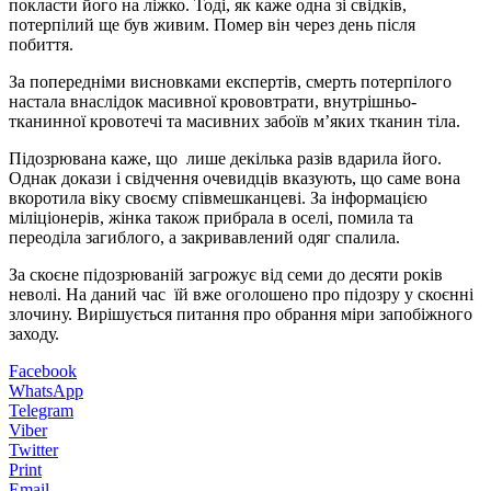
покласти його на ліжко. Тоді, як каже одна зі свідків,
потерпілий ще був живим. Помер він через день після
побиття.
За попередніми висновками експертів, смерть потерпілого
настала внаслідок масивної крововтрати, внутрішньо-
тканинної кровотечі та масивних забоїв м’яких тканин тіла.
Підозрювана каже, що лише декілька разів вдарила його.
Однак докази і свідчення очевидців вказують, що саме вона
вкоротила віку своєму співмешканцеві. За інформацією
міліціонерів, жінка також прибрала в оселі, помила та
переоділа загиблого, а закривавлений одяг спалила.
За скоєне підозрюваній загрожує від семи до десяти років
неволі. На даний час їй вже оголошено про підозру у скоєнні
злочину. Вирішується питання про обрання міри запобіжного
заходу.
Facebook
WhatsApp
Telegram
Viber
Twitter
Print
Email