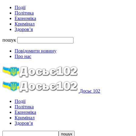
Події
Політика
Економіка
Кримінал
Здоров’я
пошук
Повідомити новину
Про нас
Досьє 102
Події
Політика
Економіка
Кримінал
Здоров’я