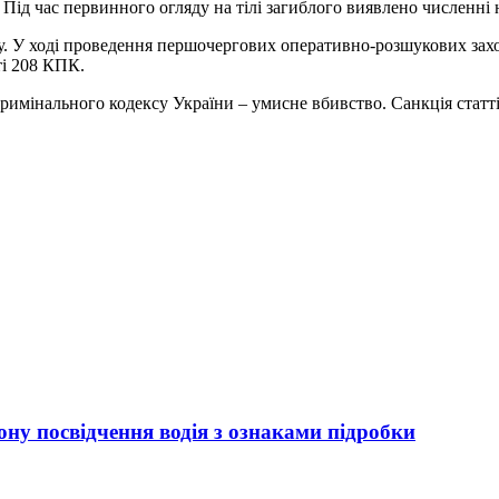
Під час первинного огляду на тілі загиблого виявлено численні
у. У ході проведення першочергових оперативно-розшукових захо
ті 208 КПК.
римінального кодексу України – умисне вбивство. Санкція статті
ну посвідчення водія з ознаками підробки