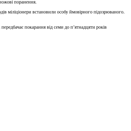
 ножові поранення.
дів міліціонери встановили особу ймовірного підозрюваного.
 передбачає покарання від семи до п’ятнадцяти років