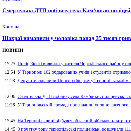
Смертельна ДТП поблизу села Кам’янки: поліцейс
Кримінал
Шахраї виманили у чоловіка понад 35 тисяч гри
НОВИНИ
15:25
Поліцейські виявили у жителя Чортківського району пос
12:54
У Тернополі 102 обдарованих учнів і студентів отримают
11:58
Депутати схвалили Прогноз бюджету Тернопільської міс
12:06
Смертельна ДТП поблизу села Кам’янки: поліцейські ск
11:36
У Тернопільській громаді призначили уповноваженого з
15:45
На Тернопільщині відбувся обласний військово-патріот
14:45
З початку року тернопільські поліцейські розшукали 111