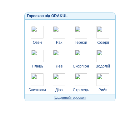
Гороскоп від ORAKUL
Овен
Рак
Терези
Козеріг
Тілець
Лев
Скорпіон
Водолій
Близнюки
Діва
Стрілець
Риби
Щоденний гороскоп