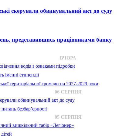
ькі скерували обвинувальний акт до суду
вень, представившись працівниками банку
ВЧОРА
відчення водія з ознаками підробки
ь іменні стипендії
ької територіальної громади на 2027-2029 роки
06 СЕРПНЯ
ерували обвинувальний акт до суду
 питань безбар’єрності
05 СЕРПНЯ
ичний вишкільний табір «Легіонер»
 дітей