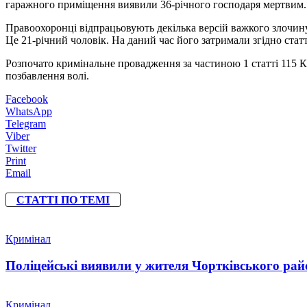
гаражного приміщення виявили 36-річного господаря мертвим. 
Правоохоронці відпрацьовують декілька версій важкого злочин
Це 21-річний чоловік. На даний час його затримали згідно стат
Розпочато кримінальне провадження за частиною 1 статті 115 К
позбавлення волі.
Facebook
WhatsApp
Telegram
Viber
Twitter
Print
Email
СТАТТІ ПО ТЕМІ
Кримінал
Поліцейські виявили у жителя Чортківського райо
Кримінал