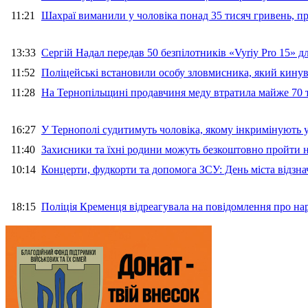
11:21
Шахраї виманили у чоловіка понад 35 тисяч гривень, 
13:33
Сергій Надал передав 50 безпілотників «Vyriy Pro 15» 
11:52
Поліцейські встановили особу зловмисника, який кину
11:28
На Тернопільщині продавчиня меду втратила майже 70 т
16:27
У Тернополі судитимуть чоловіка, якому інкримінують
11:40
Захисники та їхні родини можуть безкоштовно пройти н
10:14
Концерти, фудкорти та допомога ЗСУ: День міста відзн
18:15
Поліція Кременця відреагувала на повідомлення про на