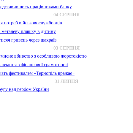
представившись працівниками банку
04 СЕРПНЯ
для потреб військовослужбовців
в металеву пляшку в дитину
исяч гривень через шахраїв
03 СЕРПНЯ
 умисне вбивство з особливою жорстокістю
авчання з фінансової грамотності
ачать фестивалем «Тернопіль вражає»
31 ЛИПНЯ
ругу над гербом України