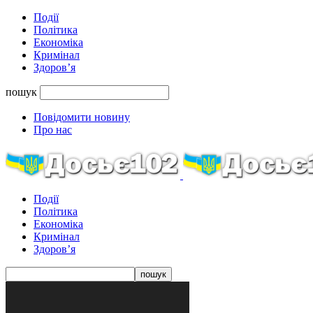
Події
Політика
Економіка
Кримінал
Здоров’я
пошук
Повідомити новину
Про нас
Події
Політика
Економіка
Кримінал
Здоров’я