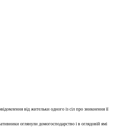
відомлення від жительки одного із сіл про зникнення її
ративники оглянули домогосподарство і в оглядовій ямі