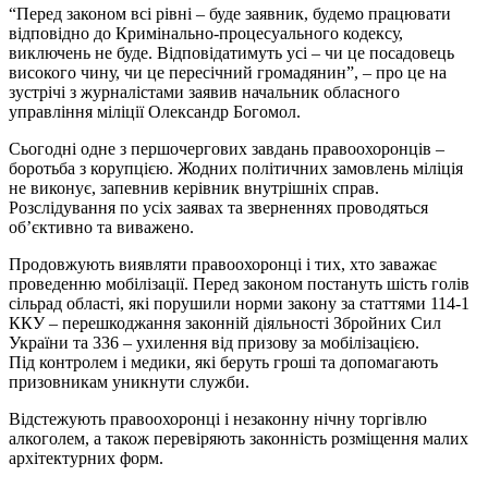
“Перед законом всі рівні – буде заявник, будемо працювати
відповідно до Кримінально-процесуального кодексу,
виключень не буде. Відповідатимуть усі – чи це посадовець
високого чину, чи це пересічний громадянин”, – про це на
зустрічі з журналістами заявив начальник обласного
управління міліції Олександр Богомол.
Сьогодні одне з першочергових завдань правоохоронців –
боротьба з корупцією. Жодних політичних замовлень міліція
не виконує, запевнив керівник внутрішніх справ.
Розслідування по усіх заявах та зверненнях проводяться
об’єктивно та виважено.
Продовжують виявляти правоохоронці і тих, хто заважає
проведенню мобілізації. Перед законом постануть шість голів
сільрад області, які порушили норми закону за статтями 114-1
ККУ – перешкоджання законній діяльності Збройних Сил
України та 336 – ухилення від призову за мобілізацією.
Під контролем і медики, які беруть гроші та допомагають
призовникам уникнути служби.
Відстежують правоохоронці і незаконну нічну торгівлю
алкоголем, а також перевіряють законність розміщення малих
архітектурних форм.