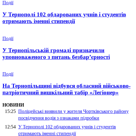
Події
У Тернополі 102 обдарованих учнів і студентів
отримають іменні стипендії
Події
У Тернопільській громаді призначили
уповноваженого з питань безбар’єрності
Події
На Тернопільщині відбувся обласний військово-
патріотичний вишкільний табір «Легіонер»
НОВИНИ
15:25
Поліцейські виявили у жителя Чортківського району
посвідчення водія з ознаками підробки
12:54
У Тернополі 102 обдарованих учнів і студентів
отримають іменні стипендії