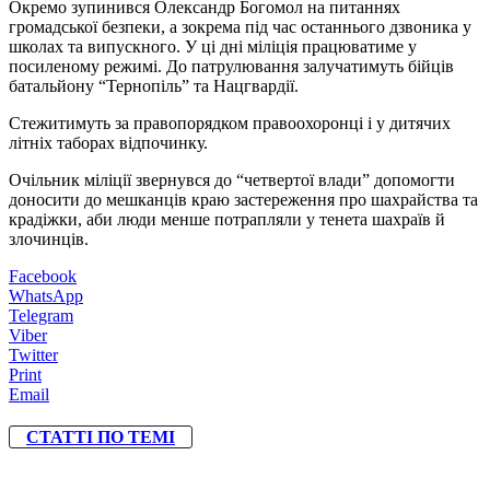
Окремо зупинився Олександр Богомол на питаннях
громадської безпеки, а зокрема під час останнього дзвоника у
школах та випускного. У ці дні міліція працюватиме у
посиленому режимі. До патрулювання залучатимуть бійців
батальйону “Тернопіль” та Нацгвардії.
Стежитимуть за правопорядком правоохоронці і у дитячих
літніх таборах відпочинку.
Очільник міліції звернувся до “четвертої влади” допомогти
доносити до мешканців краю застереження про шахрайства та
крадіжки, аби люди менше потрапляли у тенета шахраїв й
злочинців.
Facebook
WhatsApp
Telegram
Viber
Twitter
Print
Email
СТАТТІ ПО ТЕМІ