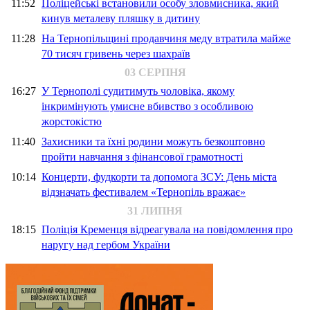
11:52
Поліцейські встановили особу зловмисника, який
кинув металеву пляшку в дитину
11:28
На Тернопільщині продавчиня меду втратила майже
70 тисяч гривень через шахраїв
03 СЕРПНЯ
16:27
У Тернополі судитимуть чоловіка, якому
інкримінують умисне вбивство з особливою
жорстокістю
11:40
Захисники та їхні родини можуть безкоштовно
пройти навчання з фінансової грамотності
10:14
Концерти, фудкорти та допомога ЗСУ: День міста
відзначать фестивалем «Тернопіль вражає»
31 ЛИПНЯ
18:15
Поліція Кременця відреагувала на повідомлення про
наругу над гербом України