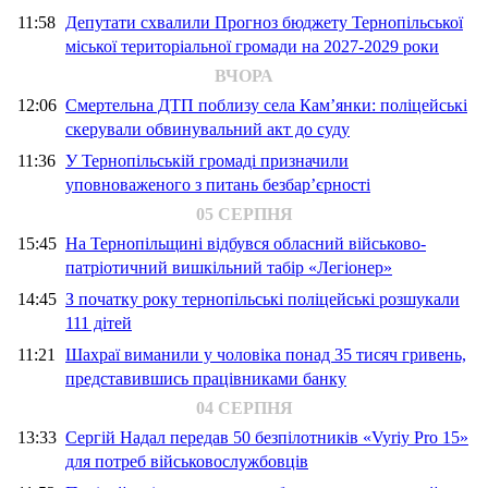
11:58
Депутати схвалили Прогноз бюджету Тернопільської
міської територіальної громади на 2027-2029 роки
ВЧОРА
12:06
Смертельна ДТП поблизу села Кам’янки: поліцейські
скерували обвинувальний акт до суду
11:36
У Тернопільській громаді призначили
уповноваженого з питань безбар’єрності
05 СЕРПНЯ
15:45
На Тернопільщині відбувся обласний військово-
патріотичний вишкільний табір «Легіонер»
14:45
З початку року тернопільські поліцейські розшукали
111 дітей
11:21
Шахраї виманили у чоловіка понад 35 тисяч гривень,
представившись працівниками банку
04 СЕРПНЯ
13:33
Сергій Надал передав 50 безпілотників «Vyriy Pro 15»
для потреб військовослужбовців