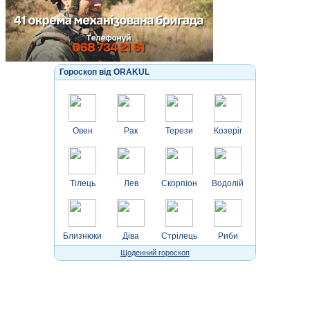
Гороскоп від ORAKUL
Овен
Рак
Терези
Козеріг
Тілець
Лев
Скорпіон
Водолій
Близнюки
Діва
Стрілець
Риби
Щоденний гороскоп