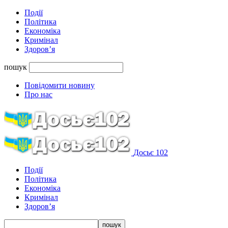
Події
Політика
Економіка
Кримінал
Здоров’я
пошук
Повідомити новину
Про нас
Досьє 102
Події
Політика
Економіка
Кримінал
Здоров’я