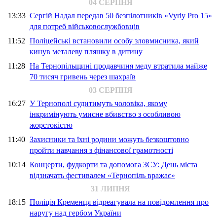
04 СЕРПНЯ
13:33
Сергій Надал передав 50 безпілотників «Vyriy Pro 15»
для потреб військовослужбовців
11:52
Поліцейські встановили особу зловмисника, який
кинув металеву пляшку в дитину
11:28
На Тернопільщині продавчиня меду втратила майже
70 тисяч гривень через шахраїв
03 СЕРПНЯ
16:27
У Тернополі судитимуть чоловіка, якому
інкримінують умисне вбивство з особливою
жорстокістю
11:40
Захисники та їхні родини можуть безкоштовно
пройти навчання з фінансової грамотності
10:14
Концерти, фудкорти та допомога ЗСУ: День міста
відзначать фестивалем «Тернопіль вражає»
31 ЛИПНЯ
18:15
Поліція Кременця відреагувала на повідомлення про
наругу над гербом України