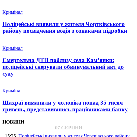
Кримінал
Поліцейські виявили у жителя Чортківського
району посвідчення водія з ознаками підробки
Кримінал
Смертельна ДТП поблизу села Кам’янки:
поліцейські скерували обвинувальний акт до
суду
Кримінал
Шахраї виманили у чоловіка понад 35 тисяч
гривень, представившись працівниками банку
НОВИНИ
07 СЕРПНЯ
15:25
Поліцейські виявили у жителя Чортківського району