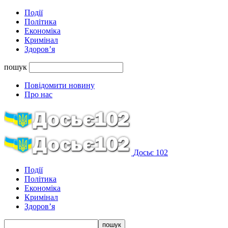
Події
Політика
Економіка
Кримінал
Здоров’я
пошук
Повідомити новину
Про нас
Досьє 102
Події
Політика
Економіка
Кримінал
Здоров’я