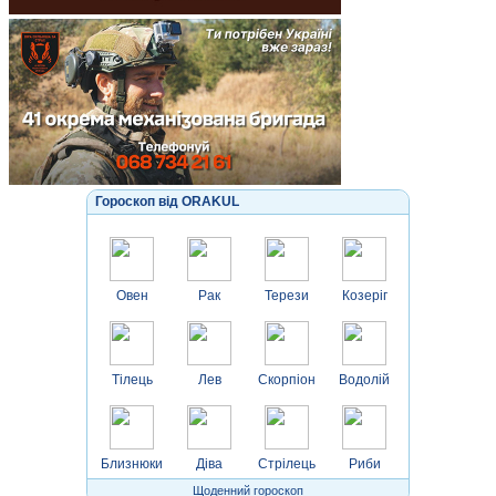
Гороскоп від ORAKUL
Овен
Рак
Терези
Козеріг
Тілець
Лев
Скорпіон
Водолій
Близнюки
Діва
Стрілець
Риби
Щоденний гороскоп