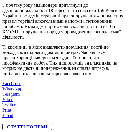
З початку року міліціонери притягнули до
адмінвідповідальності 18 торговців за статтею 156 Кодексу
України про адміністративні правопорушення – порушення
правил торгівлі алкогольними напоями і тютюновими
виробами. Вісім адмінпротоколів склали за статтею 166
КУпАП – порушення порядку провадження господарської
діяльності.
Ті крамниці, в яких виявляють порушення, постійно
знаходяться під наглядом міліціонерів. Час від часу
правоохоронці навідуються туди, аби проводити
профілактичну роботу. Тих підприємців та власників, на
котрих не діють ні попередження, ні сплата штрафів,
позбавляють ліцензії на торгівлю алкоголем.
Facebook
WhatsApp
Telegram
Viber
Twitter
Print
Email
СТАТТІ ПО ТЕМІ