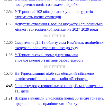
посвідчення водія з ознаками підробки
12:54
У Тернополі 102 обдарованих учнів і студентів
отримають іменні стипендії
11:58
Депутати схвалили Прогноз бюджету Тернопільської
міської територіальної громади на 2027-2029 роки
06 СЕРПНЯ
12:06
Смертельна ДТП поблизу села Кам’янки: поліцейські
скерували обвинувальний акт до суду
11:36
У Тернопільській громаді призначили
уповноваженого з питань безбар’єрності
05 СЕРПНЯ
15:45
На Тернопільщині відбувся обласний військово-
патріотичний вишкільний табір «Легіонер»
14:45
З початку року тернопільські поліцейські розшукали
111 дітей
11:21
Шахраї виманили у чоловіка понад 35 тисяч гривень,
представившись працівниками банку