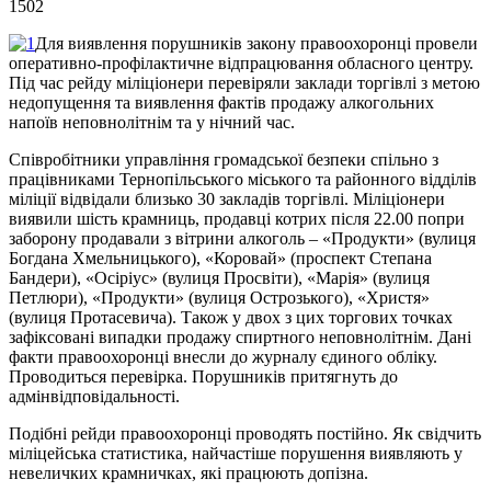
1502
Для виявлення порушників закону правоохоронці провели
оперативно-профілактичне відпрацювання обласного центру.
Під час рейду міліціонери перевіряли заклади торгівлі з метою
недопущення та виявлення фактів продажу алкогольних
напоїв неповнолітнім та у нічний час.
Співробітники управління громадської безпеки спільно з
працівниками Тернопільського міського та районного відділів
міліції відвідали близько 30 закладів торгівлі. Міліціонери
виявили шість крамниць, продавці котрих після 22.00 попри
заборону продавали з вітрини алкоголь – «Продукти» (вулиця
Богдана Хмельницького), «Коровай» (проспект Степана
Бандери), «Осіріус» (вулиця Просвіти), «Марія» (вулиця
Петлюри), «Продукти» (вулиця Острозького), «Христя»
(вулиця Протасевича). Також у двох з цих торгових точках
зафіксовані випадки продажу спиртного неповнолітнім. Дані
факти правоохоронці внесли до журналу єдиного обліку.
Проводиться перевірка. Порушників притягнуть до
адмінвідповідальності.
Подібні рейди правоохоронці проводять постійно. Як свідчить
міліцейська статистика, найчастіше порушення виявляють у
невеличких крамничках, які працюють допізна.