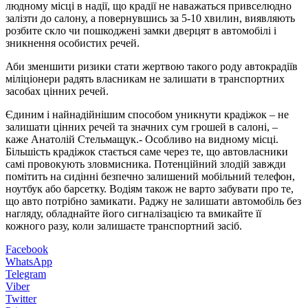
людному місці в надії, що крадії не наважаться привселюдно
залізти до салону, а повернувшись за 5-10 хвилин, виявляють
розбите скло чи пошкоджені замки дверцят в автомобілі і
зникнення особистих речей.
Аби зменшити ризики стати жертвою такого роду автокрадіїв
міліціонери радять власникам не залишати в транспортних
засобах цінних речей.
Єдиним і найнадійнішим способом уникнути крадіжок – не
залишати цінних речей та значних сум грошей в салоні, –
каже Анатолій Стельмащук.- Особливо на видному місці.
Більшість крадіжок стається саме через те, що автовласники
самі провокують зловмисника. Потенційний злодій завжди
помітить на сидінні безпечно залишений мобільний телефон,
ноутбук або барсетку. Водіям також не варто забувати про те,
що авто потрібно замикати. Раджу не залишати автомобіль без
нагляду, обладнайте його сигналізацією та вмикайте її
кожного разу, коли залишаєте транспортний засіб.
Facebook
WhatsApp
Telegram
Viber
Twitter