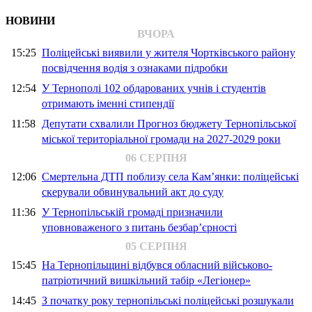
НОВИНИ
ВЧОРА
15:25
Поліцейські виявили у жителя Чортківського району
посвідчення водія з ознаками підробки
12:54
У Тернополі 102 обдарованих учнів і студентів
отримають іменні стипендії
11:58
Депутати схвалили Прогноз бюджету Тернопільської
міської територіальної громади на 2027-2029 роки
06 СЕРПНЯ
12:06
Смертельна ДТП поблизу села Кам’янки: поліцейські
скерували обвинувальний акт до суду
11:36
У Тернопільській громаді призначили
уповноваженого з питань безбар’єрності
05 СЕРПНЯ
15:45
На Тернопільщині відбувся обласний військово-
патріотичний вишкільний табір «Легіонер»
14:45
З початку року тернопільські поліцейські розшукали