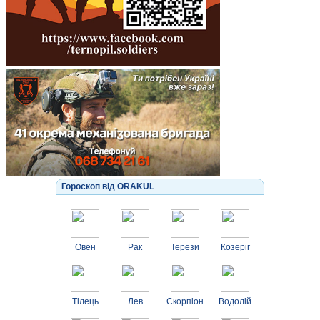
Гороскоп від ORAKUL
Овен
Рак
Терези
Козеріг
Тілець
Лев
Скорпіон
Водолій