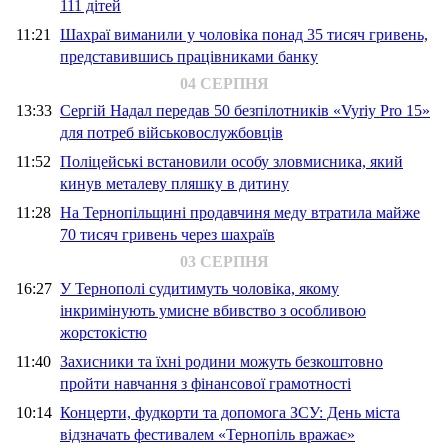
111 дітей
11:21
Шахраї виманили у чоловіка понад 35 тисяч гривень,
представившись працівниками банку
04 СЕРПНЯ
13:33
Сергій Надал передав 50 безпілотників «Vyriy Pro 15»
для потреб військовослужбовців
11:52
Поліцейські встановили особу зловмисника, який
кинув металеву пляшку в дитину
11:28
На Тернопільщині продавчиня меду втратила майже
70 тисяч гривень через шахраїв
03 СЕРПНЯ
16:27
У Тернополі судитимуть чоловіка, якому
інкримінують умисне вбивство з особливою
жорстокістю
11:40
Захисники та їхні родини можуть безкоштовно
пройти навчання з фінансової грамотності
10:14
Концерти, фудкорти та допомога ЗСУ: День міста
відзначать фестивалем «Тернопіль вражає»