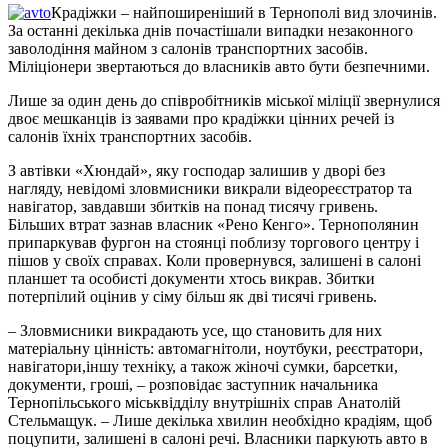
Крадіжки – найпоширеніший в Тернополі вид злочинів.
За останні декілька днів почастішали випадки незаконного
заволодіння майном з салонів транспортних засобів.
Міліціонери звертаються до власників авто бути безпечними.
Лише за один день до співробітників міської міліції звернулися
двоє мешканців із заявами про крадіжки цінних речей із
салонів їхніх транспортних засобів.
З автівки «Хюндай», яку господар залишив у дворі без
нагляду, невідомі зловмисники викрали відеореєстратор та
навігатор, завдавши збитків на понад тисячу гривень.
Більших втрат зазнав власник «Рено Кенго». Тернополянин
припаркував фургон на стоянці поблизу торгового центру і
пішов у своїх справах. Коли провернувся, залишені в салоні
планшет та особисті документи хтось викрав. Збитки
потерпілий оцінив у сіму більш як дві тисячі гривень.
– Зловмисники викрадають усе, що становить для них
матеріальну цінність: автомагнітоли, ноутбуки, реєстратори,
навігатори,іншу техніку, а також жіночі сумки, барсетки,
документи, гроші, – розповідає заступник начальника
Тернопільського міськвідділу внутрішніх справ Анатолій
Стельмащук. – Лише декілька хвилин необхідно крадіям, щоб
поцупити, залишені в салоні речі. Власники паркують авто в