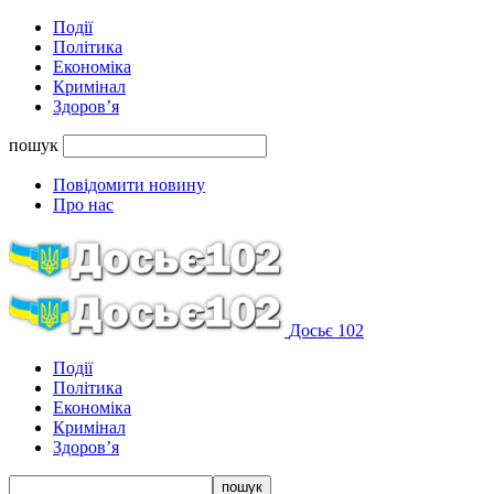
Події
Політика
Економіка
Кримінал
Здоров’я
пошук
Повідомити новину
Про нас
Досьє 102
Події
Політика
Економіка
Кримінал
Здоров’я