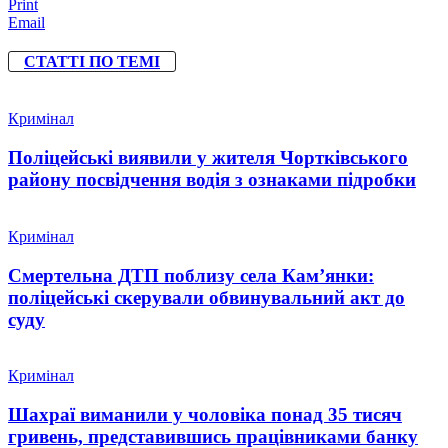
Print
Email
СТАТТІ ПО ТЕМІ
Кримінал
Поліцейські виявили у жителя Чортківського
району посвідчення водія з ознаками підробки
Кримінал
Смертельна ДТП поблизу села Кам’янки:
поліцейські скерували обвинувальний акт до
суду
Кримінал
Шахраї виманили у чоловіка понад 35 тисяч
гривень, представившись працівниками банку