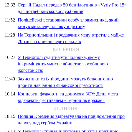
13:33
Сергій Надал передав 50 безпілотників «Vyriy Pro 15»
для потреб військовослужбовців
11:52
Поліцейські встановили особу зловмисника, який
кинув металеву пляшку в дитину
11:28
На Тернопільщині продавчиня меду втратила майже
70 тисяч гривень через шахраїв
03 СЕРПНЯ
16:27
У Тернополі судитимуть чоловіка, якому
інкримінують умисне вбивство з особливою
жорстокістю
11:40
Захисники та їхні родини можуть безкоштовно
пройти навчання з фінансової грамотності
10:14
Концерти, фудкорти та допомога ЗСУ: День міста
відзначать фестивалем «Тернопіль вражає»
31 ЛИПНЯ
18:15
Поліція Кременця відреагувала на повідомлення про
наругу над гербом України
17:12
У Тернополі триває підготовка об’єктів критичної