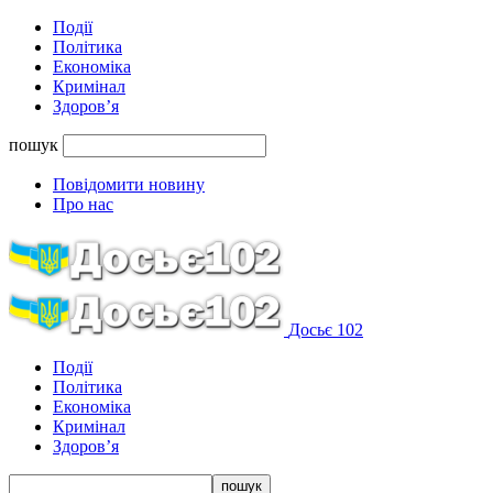
Події
Політика
Економіка
Кримінал
Здоров’я
пошук
Повідомити новину
Про нас
Досьє 102
Події
Політика
Економіка
Кримінал
Здоров’я