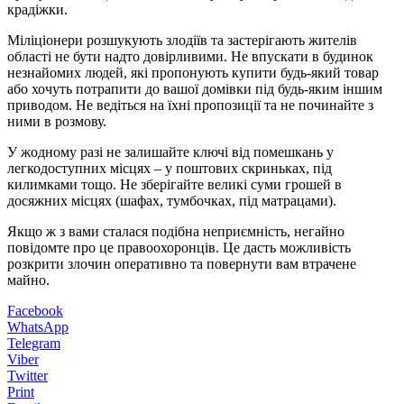
крадіжки.
Міліціонери розшукують злодіїв та застерігають жителів
області не бути надто довірливими. Не впускати в будинок
незнайомих людей, які пропонують купити будь-який товар
або хочуть потрапити до вашої домівки під будь-яким іншим
приводом. Не ведіться на їхні пропозиції та не починайте з
ними в розмову.
У жодному разі не залишайте ключі від помешкань у
легкодоступних місцях – у поштових скриньках, під
килимками тощо. Не зберігайте великі суми грошей в
досяжних місцях (шафах, тумбочках, під матрацами).
Якщо ж з вами сталася подібна неприємність, негайно
повідомте про це правоохоронців. Це дасть можливість
розкрити злочин оперативно та повернути вам втрачене
майно.
Facebook
WhatsApp
Telegram
Viber
Twitter
Print