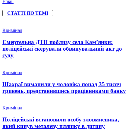
Email
СТАТТІ ПО ТЕМІ
Кримінал
Смертельна ДТП поблизу села Кам’янки:
поліцейські скерували обвинувальний акт до
суду
Кримінал
Шахраї виманили у чоловіка понад 35 тисяч
гривень, представившись працівниками банку
Кримінал
Поліцейські встановили особу зловмисника,
який кинув металеву пляшку в дитину