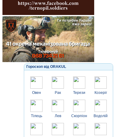
Гороскоп від ORAKUL
Овен
Рак
Терези
Козеріг
Тілець
Лев
Скорпіон
Водолій