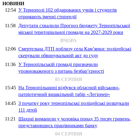
НОВИНИ
12:54
У Тернополі 102 обдарованих учнів і студентів
отримають іменні стипендії
11:58
Депутати схвалили Прогноз бюджету Тернопільської
міської територіальної громади на 2027-2029 роки
ВЧОРА
12:06
Смертельна ДТП поблизу села Кам’янки: поліцейські
скерували обвинувальний акт до суду
11:36
У Тернопільській громаді призначили
уповноваженого з питань безбар’єрності
05 СЕРПНЯ
15:45
На Тернопільщині відбувся обласний військово-
патріотичний вишкільний табір «Легіонер»
14:45
З початку року тернопільські поліцейські розшукали
111 дітей
11:21
Шахраї виманили у чоловіка понад 35 тисяч гривень,
представившись працівниками банку
04 СЕРПНЯ