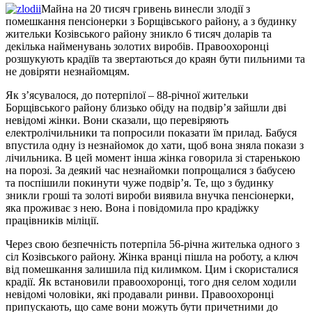
Майна на 20 тисяч гривень винесли злодії з
помешкання пенсіонерки з Борщівського району, а з будинку
жительки Козівського району зникло 6 тисяч доларів та
декілька найменувань золотих виробів. Правоохоронці
розшукують крадіїв та звертаються до краян бути пильними та
не довіряти незнайомцям.
Як з’ясувалося, до потерпілої – 88-річної жительки
Борщівського району близько обіду на подвір’я зайшли дві
невідомі жінки. Вони сказали, що перевіряють
електролічильники та попросили показати їм прилад. Бабуся
впустила одну із незнайомок до хати, щоб вона зняла покази з
лічильника. В цей момент інша жінка говорила зі старенькою
на порозі. За деякий час незнайомки попрощалися з бабусею
та поспішили покинути чуже подвір’я. Те, що з будинку
зникли гроші та золоті вироби виявила внучка пенсіонерки,
яка проживає з нею. Вона і повідомила про крадіжку
працівників міліції.
Через свою безпечність потерпіла 56-річна жителька одного з
сіл Козівського району. Жінка вранці пішла на роботу, а ключ
від помешкання залишила під килимком. Цим і скористалися
крадії. Як встановили правоохоронці, того дня селом ходили
невідомі чоловіки, які продавали ринви. Правоохоронці
припускають, що саме вони можуть бути причетними до