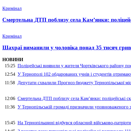
Кримінал
Смертельна ДТП поблизу села Кам’янки: поліцейс
Кримінал
Шахраї виманили у чоловіка понад 35 тисяч гри
НОВИНИ
15:25
Поліцейські виявили у жителя Чортківського району пос
12:54
У Тернополі 102 обдарованих учнів і студентів отримают
11:58
Депутати схвалили Прогноз бюджету Тернопільської міс
12:06
Смертельна ДТП поблизу села Кам’янки: поліцейські ск
11:36
У Тернопільській громаді призначили уповноваженого з
15:45
На Тернопільщині відбувся обласний військово-патріот