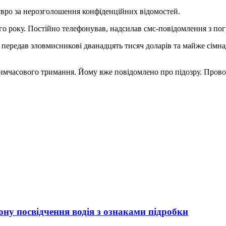
вро за нерозголошення конфіденційних відомостей.
ого року. Постійно телефонував, надсилав смс-повідомлення з по
й передав зловмисникові дванадцять тисяч доларів та майже сімна
имчасового тримання. Йому вже повідомлено про підозру. Прово
ну посвідчення водія з ознаками підробки