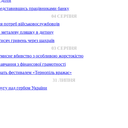
 дітей
представившись працівниками банку
04 СЕРПНЯ
для потреб військовослужбовців
в металеву пляшку в дитину
исяч гривень через шахраїв
03 СЕРПНЯ
 умисне вбивство з особливою жорстокістю
авчання з фінансової грамотності
ачать фестивалем «Тернопіль вражає»
31 ЛИПНЯ
ругу над гербом України