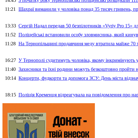
14:45
З початку року тернопільські поліцейські розшукали 111
11:21
Шахраї виманили у чоловіка понад 35 тисяч гривень, 
13:33
Сергій Надал передав 50 безпілотників «Vyriy Pro 15» 
11:52
Поліцейські встановили особу зловмисника, який кину
11:28
На Тернопільщині продавчиня меду втратила майже 70 т
16:27
У Тернополі судитимуть чоловіка, якому інкримінують
11:40
Захисники та їхні родини можуть безкоштовно пройти н
10:14
Концерти, фудкорти та допомога ЗСУ: День міста відзн
18:15
Поліція Кременця відреагувала на повідомлення про на