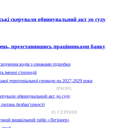
ькі скерували обвинувальний акт до суду
вень, представившись працівниками банку
відчення водія з ознаками підробки
ь іменні стипендії
ької територіальної громади на 2027-2029 роки
ВЧОРА
ерували обвинувальний акт до суду
 питань безбар’єрності
05 СЕРПНЯ
ичний вишкільний табір «Легіонер»