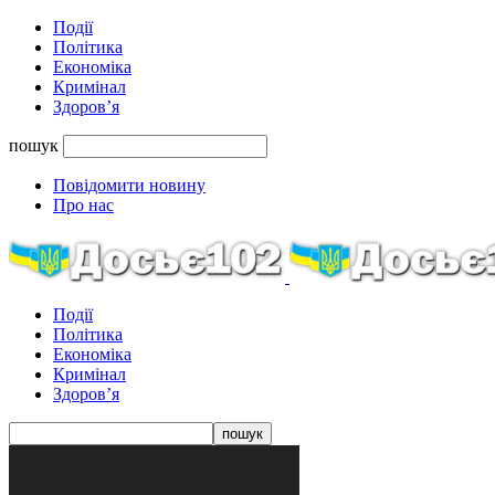
Події
Політика
Економіка
Кримінал
Здоров’я
пошук
Повідомити новину
Про нас
Події
Політика
Економіка
Кримінал
Здоров’я