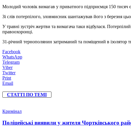
Молодий чоловік вимагав у приватного підприємця 150 тисяч є
Зі слів потерпілого, зловмисник шантажував його з березня ць
У травні зустріч жертви та вимагача таки відбулася. Потерпіли
правоохоронці.
31-річний тернополянин затриманий та поміщений в ізолятор т
Facebook
WhatsApp
Telegram
Viber
Twitter
Print
Email
СТАТТІ ПО ТЕМІ
Кримінал
Поліцейські виявили у жителя Чортківського райо