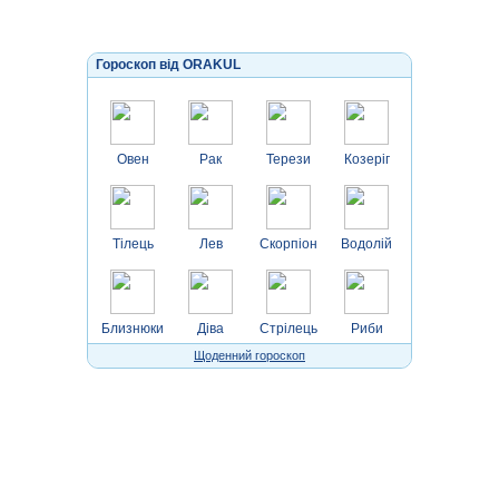
Гороскоп від ORAKUL
Овен
Рак
Терези
Козеріг
Тілець
Лев
Скорпіон
Водолій
Близнюки
Діва
Стрілець
Риби
Щоденний гороскоп