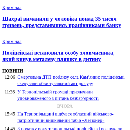
Кримінал
Шахраї виманили у чоловіка понад 35 тисяч
гривень, представившись працівниками банку
Кримінал
Поліцейські встановили особу зловмисника,
який кинув металеву пляшку в дитину
НОВИНИ
12:06
Смертельна ДТП поблизу села Кам’янки: поліцейські
скерували обвинувальний акт до суду
11:36
У Тернопільській громаді призначили
уповноваженого з питань безбар’єрності
ВЧОРА
15:45
На Тернопільщині відбувся обласний військово-
патріотичний вишкільний табір «Легіонер»
14:45
З початку року тернопільські поліцейські розшукали