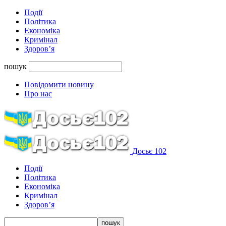
Події
Політика
Економіка
Кримінал
Здоров’я
пошук
Повідомити новину
Про нас
Досьє 102
Події
Політика
Економіка
Кримінал
Здоров’я