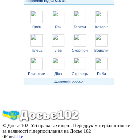
Гороскоп від ORAKUL
Овен
Рак
Терези
Козеріг
Тілець
Лев
Скорпіон
Водолій
Близнюки
Діва
Стрілець
Риби
Щоденний гороскоп
© Досьє 102. Усі права захищені. Передрук матеріалів тільки
за наявності гіперпосилання на Досьє 102
0
Fans
Like