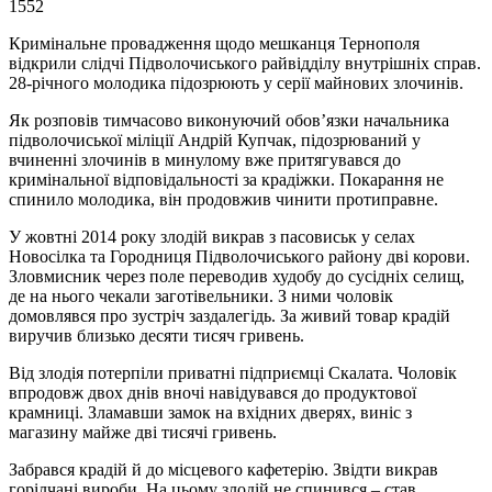
1552
Кримінальне провадження щодо мешканця Тернополя
відкрили слідчі Підволочиського райвідділу внутрішніх справ.
28-річного молодика підозрюють у серії майнових злочинів.
Як розповів тимчасово виконуючий обов’язки начальника
підволочиської міліції Андрій Купчак, підозрюваний у
вчиненні злочинів в минулому вже притягувався до
кримінальної відповідальності за крадіжки. Покарання не
спинило молодика, він продовжив чинити протиправне.
У жовтні 2014 року злодій викрав з пасовиськ у селах
Новосілка та Городниця Підволочиського району дві корови.
Зловмисник через поле переводив худобу до сусідніх селищ,
де на нього чекали заготівельники. З ними чоловік
домовлявся про зустріч заздалегідь. За живий товар крадій
виручив близько десяти тисяч гривень.
Від злодія потерпіли приватні підприємці Скалата. Чоловік
впродовж двох днів вночі навідувався до продуктової
крамниці. Зламавши замок на вхідних дверях, виніс з
магазину майже дві тисячі гривень.
Забрався крадій й до місцевого кафетерію. Звідти викрав
горілчані вироби. На цьому злодій не спинився – став