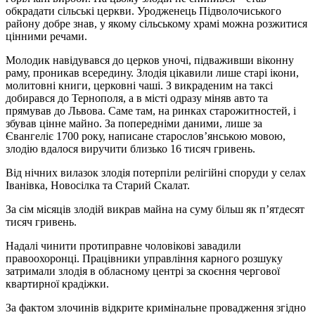
обкрадати сільські церкви. Уродженець Підволочиського
району добре знав, у якому сільському храмі можна розжитися
цінними речами.
Молодик навідувався до церков уночі, підваживши віконну
раму, проникав всередину. Злодія цікавили лише старі ікони,
молитовні книги, церковні чаші. З викраденим на таксі
добирався до Тернополя, а в місті одразу міняв авто та
прямував до Львова. Саме там, на ринках старожитностей, і
збував цінне майно. За попередніми даними, лише за
Євангеліє 1700 року, написане старослов’янською мовою,
злодію вдалося виручити близько 16 тисяч гривень.
Від нічних вилазок злодія потерпіли релігійні споруди у селах
Іванівка, Новосілка та Старий Скалат.
За сім місяців злодій викрав майна на суму більш як п’ятдесят
тисяч гривень.
Надалі чинити протиправне чоловікові завадили
правоохоронці. Працівники управління карного розшуку
затримали злодія в обласному центрі за скоєння чергової
квартирної крадіжки.
За фактом злочинів відкрите кримінальне провадження згідно