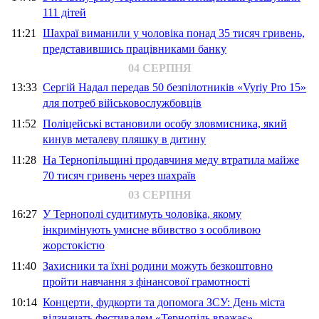
111 дітей
11:21
Шахраї виманили у чоловіка понад 35 тисяч гривень,
представившись працівниками банку
04 СЕРПНЯ
13:33
Сергій Надал передав 50 безпілотників «Vyriy Pro 15»
для потреб військовослужбовців
11:52
Поліцейські встановили особу зловмисника, який
кинув металеву пляшку в дитину
11:28
На Тернопільщині продавчиня меду втратила майже
70 тисяч гривень через шахраїв
03 СЕРПНЯ
16:27
У Тернополі судитимуть чоловіка, якому
інкримінують умисне вбивство з особливою
жорстокістю
11:40
Захисники та їхні родини можуть безкоштовно
пройти навчання з фінансової грамотності
10:14
Концерти, фудкорти та допомога ЗСУ: День міста
відзначать фестивалем «Тернопіль вражає»