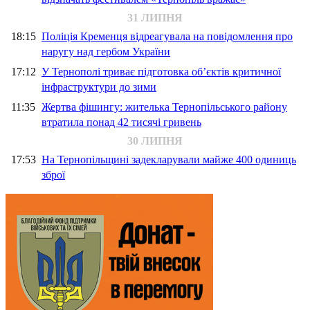
31 ЛИПНЯ
18:15
Поліція Кременця відреагувала на повідомлення про
наругу над гербом України
17:12
У Тернополі триває підготовка об’єктів критичної
інфраструктури до зими
11:35
Жертва фішингу: жителька Тернопільського району
втратила понад 42 тисячі гривень
30 ЛИПНЯ
17:53
На Тернопільщині задекларували майже 400 одиниць
зброї