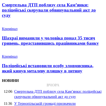
Смертельна ДТП поблизу села Кам’янки:
поліцейські скерували обвинувальний акт до
суду
Кримінал
Шахраї виманили у чоловіка понад 35 тисяч
гривень, представившись працівниками банку
Кримінал
Поліцейські встановили особу зловмисника,
який кинув металеву пляшку в дитину
НОВИНИ
ВЧОРА
12:06
Смертельна ДТП поблизу села Кам’янки: поліцейські
скерували обвинувальний акт до суду
11:36
У Тернопільській громаді призначили