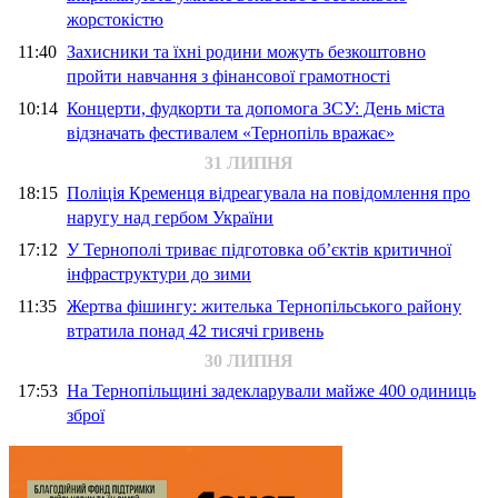
жорстокістю
11:40
Захисники та їхні родини можуть безкоштовно
пройти навчання з фінансової грамотності
10:14
Концерти, фудкорти та допомога ЗСУ: День міста
відзначать фестивалем «Тернопіль вражає»
31 ЛИПНЯ
18:15
Поліція Кременця відреагувала на повідомлення про
наругу над гербом України
17:12
У Тернополі триває підготовка об’єктів критичної
інфраструктури до зими
11:35
Жертва фішингу: жителька Тернопільського району
втратила понад 42 тисячі гривень
30 ЛИПНЯ
17:53
На Тернопільщині задекларували майже 400 одиниць
зброї