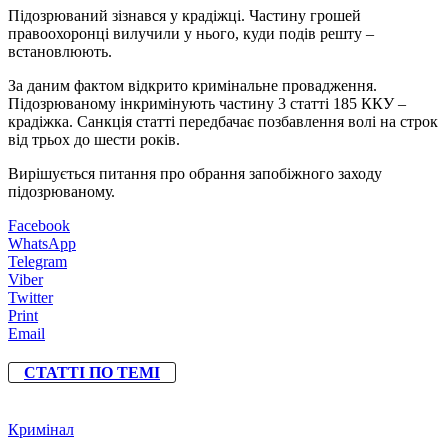
Підозрюваний зізнався у крадіжці. Частину грошей
правоохоронці вилучили у нього, куди подів решту –
встановлюють.
За даним фактом відкрито кримінальне провадження.
Підозрюваному інкримінують частину 3 статті 185 ККУ –
крадіжка. Санкція статті передбачає позбавлення волі на строк
від трьох до шести років.
Вирішується питання про обрання запобіжного заходу
підозрюваному.
Facebook
WhatsApp
Telegram
Viber
Twitter
Print
Email
СТАТТІ ПО ТЕМІ
Кримінал