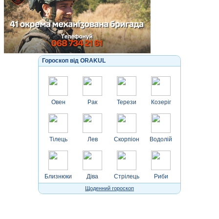
Гороскоп від ORAKUL
Овен
Рак
Терези
Козеріг
Тілець
Лев
Скорпіон
Водолій
Близнюки
Діва
Стрілець
Риби
Щоденний гороскоп