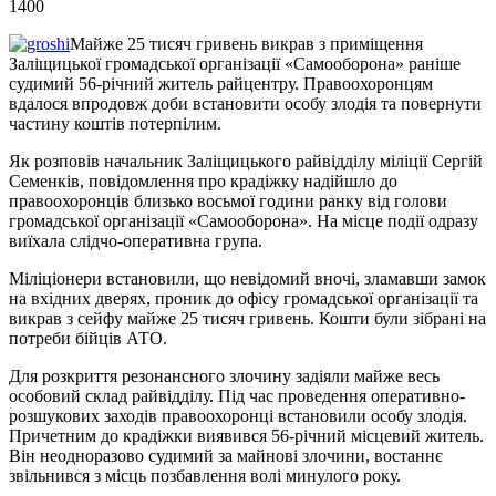
1400
Майже 25 тисяч гривень викрав з приміщення
Заліщицької громадської організації «Самооборона» раніше
судимий 56-річний житель райцентру. Правоохоронцям
вдалося впродовж доби встановити особу злодія та повернути
частину коштів потерпілим.
Як розповів начальник Заліщицького райвідділу міліції Сергій
Семенків, повідомлення про крадіжку надійшло до
правоохоронців близько восьмої години ранку від голови
громадської організації «Самооборона». На місце події одразу
виїхала слідчо-оперативна група.
Міліціонери встановили, що невідомий вночі, зламавши замок
на вхідних дверях, проник до офісу громадської організації та
викрав з сейфу майже 25 тисяч гривень. Кошти були зібрані на
потреби бійців АТО.
Для розкриття резонансного злочину задіяли майже весь
особовий склад райвідділу. Під час проведення оперативно-
розшукових заходів правоохоронці встановили особу злодія.
Причетним до крадіжки виявився 56-річний місцевий житель.
Він неодноразово судимий за майнові злочини, востаннє
звільнився з місць позбавлення волі минулого року.