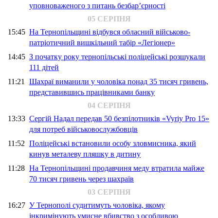
уповноваженого з питань безбар’єрності
05 СЕРПНЯ
15:45
На Тернопільщині відбувся обласний військово-
патріотичний вишкільний табір «Легіонер»
14:45
З початку року тернопільські поліцейські розшукали
111 дітей
11:21
Шахраї виманили у чоловіка понад 35 тисяч гривень,
представившись працівниками банку
04 СЕРПНЯ
13:33
Сергій Надал передав 50 безпілотників «Vyriy Pro 15»
для потреб військовослужбовців
11:52
Поліцейські встановили особу зловмисника, який
кинув металеву пляшку в дитину
11:28
На Тернопільщині продавчиня меду втратила майже
70 тисяч гривень через шахраїв
03 СЕРПНЯ
16:27
У Тернополі судитимуть чоловіка, якому
інкримінують умисне вбивство з особливою