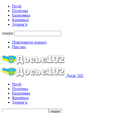
Події
Політика
Економіка
Кримінал
Здоров’я
пошук
Повідомити новину
Про нас
Досьє 102
Події
Політика
Економіка
Кримінал
Здоров’я