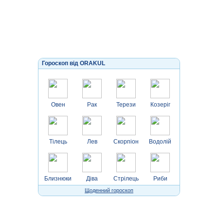
Гороскоп від ORAKUL
Овен
Рак
Терези
Козеріг
Тілець
Лев
Скорпіон
Водолій
Близнюки
Діва
Стрілець
Риби
Щоденний гороскоп