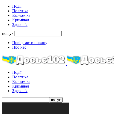
Події
Політика
Економіка
Кримінал
Здоров’я
пошук
Повідомити новину
Про нас
Події
Політика
Економіка
Кримінал
Здоров’я