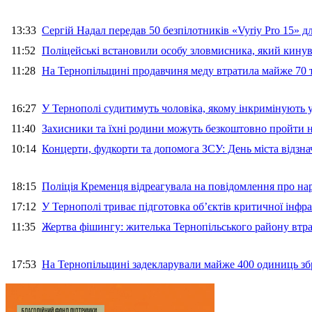
13:33
Сергій Надал передав 50 безпілотників «Vyriy Pro 15» 
11:52
Поліцейські встановили особу зловмисника, який кину
11:28
На Тернопільщині продавчиня меду втратила майже 70 т
16:27
У Тернополі судитимуть чоловіка, якому інкримінують
11:40
Захисники та їхні родини можуть безкоштовно пройти н
10:14
Концерти, фудкорти та допомога ЗСУ: День міста відзн
18:15
Поліція Кременця відреагувала на повідомлення про на
17:12
У Тернополі триває підготовка об’єктів критичної інфр
11:35
Жертва фішингу: жителька Тернопільського району втра
17:53
На Тернопільщині задекларували майже 400 одиниць зб