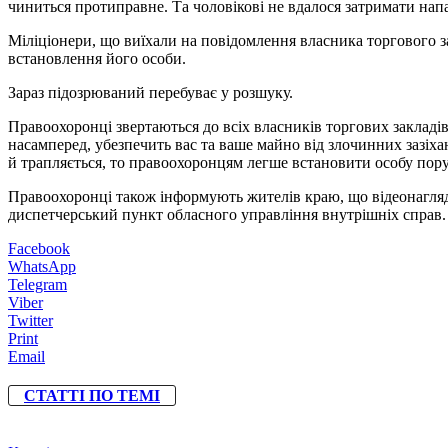
чиниться протиправне. Та чоловікові не вдалося затримати на
Міліціонери, що виїхали на повідомлення власника торгового за
встановлення його особи.
Зараз підозрюваний перебуває у розшуку.
Правоохоронці звертаються до всіх власників торгових закладів
насамперед, убезпечить вас та ваше майно від злочинних зазіха
й трапляється, то правоохоронцям легше встановити особу пору
Правоохоронці також інформують жителів краю, що відеонагляд в
диспетчерський пункт обласного управління внутрішніх справ.
Facebook
WhatsApp
Telegram
Viber
Twitter
Print
Email
СТАТТІ ПО ТЕМІ