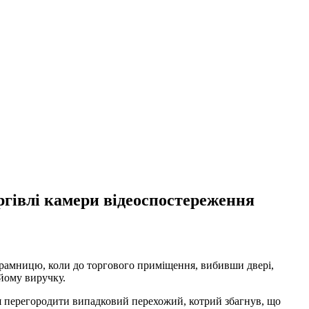
ргівлі камери відеоспостереження
 крамницю, коли до торгового приміщення, вибивши двері,
йому виручку.
ся перегородити випадковий перехожий, котрий збагнув, що