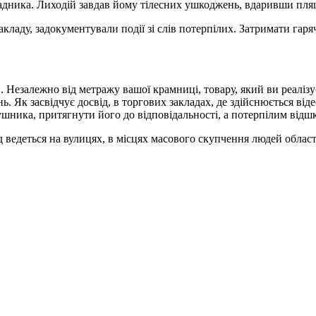
падника. Лиходій завдав йому тілесних ушкоджень, вдаривши пля
кладу, задокументували події зі слів потерпілих. Затримати гаря
. Незалежно від метражу вашої крамниці, товару, який ви реалізу
нь. Як засвідчує досвід, в торгових закладах, де здійснюється в
шника, притягнути його до відповідальності, а потерпілим відш
едеться на вулицях, в місцях масового скупчення людей області, 