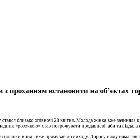
в з проханням встановити на об’єктах то
 стався близько опівночі 28 квітня. Молода жінка вже зачиняла
падник «розочкою» став погрожувати продавцеві, аби та віддала 
дві пляшки вина і вже прямував до виходу. Дорогу йому намагав