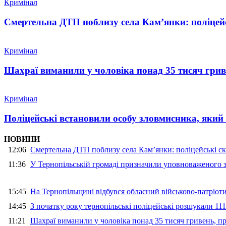
Кримінал
Смертельна ДТП поблизу села Кам’янки: поліцейс
Кримінал
Шахраї виманили у чоловіка понад 35 тисяч гри
Кримінал
Поліцейські встановили особу зловмисника, який
НОВИНИ
12:06
Смертельна ДТП поблизу села Кам’янки: поліцейські ск
11:36
У Тернопільській громаді призначили уповноваженого з
15:45
На Тернопільщині відбувся обласний військово-патріот
14:45
З початку року тернопільські поліцейські розшукали 111
11:21
Шахраї виманили у чоловіка понад 35 тисяч гривень, 