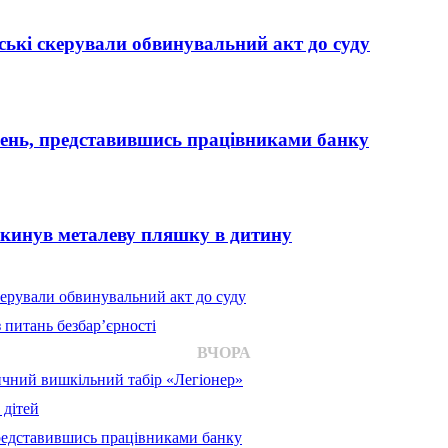
ькі скерували обвинувальний акт до суду
вень, представившись працівниками банку
 кинув металеву пляшку в дитину
ерували обвинувальний акт до суду
 питань безбар’єрності
ВЧОРА
ичний вишкільний табір «Легіонер»
 дітей
представившись працівниками банку