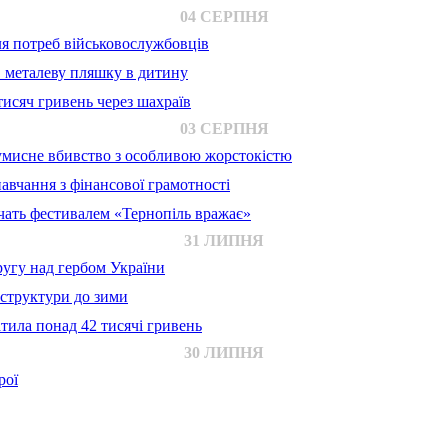
04 СЕРПНЯ
для потреб військовослужбовців
в металеву пляшку в дитину
исяч гривень через шахраїв
03 СЕРПНЯ
 умисне вбивство з особливою жорстокістю
авчання з фінансової грамотності
ачать фестивалем «Тернопіль вражає»
31 ЛИПНЯ
ругу над гербом України
аструктури до зими
тила понад 42 тисячі гривень
30 ЛИПНЯ
рої