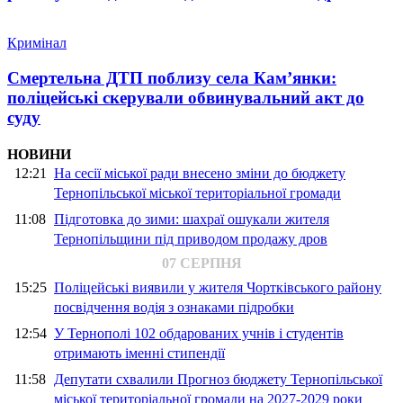
Кримінал
Смертельна ДТП поблизу села Кам’янки:
поліцейські скерували обвинувальний акт до
суду
НОВИНИ
12:21
На сесії міської ради внесено зміни до бюджету
Тернопільської міської територіальної громади
11:08
Підготовка до зими: шахраї ошукали жителя
Тернопільщини під приводом продажу дров
07 СЕРПНЯ
15:25
Поліцейські виявили у жителя Чортківського району
посвідчення водія з ознаками підробки
12:54
У Тернополі 102 обдарованих учнів і студентів
отримають іменні стипендії
11:58
Депутати схвалили Прогноз бюджету Тернопільської
міської територіальної громади на 2027-2029 роки