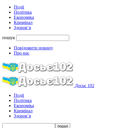
Події
Політика
Економіка
Кримінал
Здоров’я
пошук
Повідомити новину
Про нас
Досьє 102
Події
Політика
Економіка
Кримінал
Здоров’я