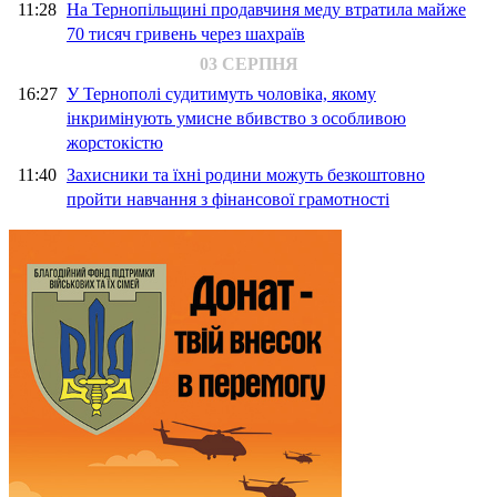
11:28
На Тернопільщині продавчиня меду втратила майже
70 тисяч гривень через шахраїв
03 СЕРПНЯ
16:27
У Тернополі судитимуть чоловіка, якому
інкримінують умисне вбивство з особливою
жорстокістю
11:40
Захисники та їхні родини можуть безкоштовно
пройти навчання з фінансової грамотності