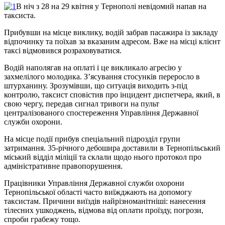
В ніч з 28 на 29 квітня у Тернополі невідомий напав на
таксиста.
Прибувши на місце виклику, водій забрав пасажира із закладу
відпочинку та поїхав за вказаним адресом. Вже на місці клієнт
таксі відмовився розраховуватися.
Водій наполягав на оплаті і це викликало агресію у
захмелілого молодика. З’ясування стосунків переросло в
штурханину. Зрозумівши, що ситуація виходить з-під
контролю, таксист сповістив про інцидент диспетчера, який, в
свою чергу, передав сигнал тривоги на пульт
централізованого спостереження Управління Державної
служби охорони.
На місце події прибув спеціальний підрозділ групи
затримання. 35-річного дебошира доставили в Тернопільський
міський відділ міліції та склали щодо нього протокол про
адміністративне правопорушення.
Працівники Управління Державної служби охорони
Тернопільської області часто виїжджають на допомогу
таксистам. Причини виїздів найрізноманітніші: нанесення
тілесних ушкоджень, відмова від оплати проїзду, погрози,
спроби грабежу тощо.