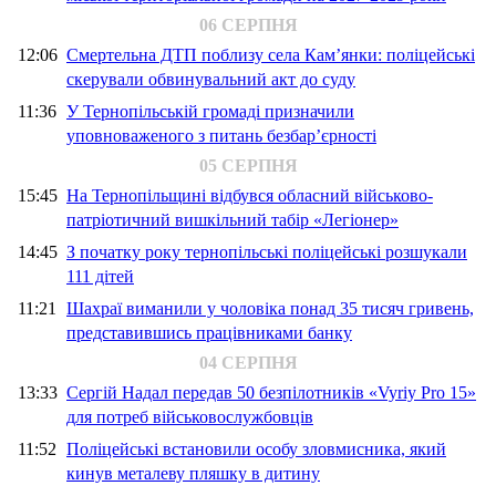
06 СЕРПНЯ
12:06
Смертельна ДТП поблизу села Кам’янки: поліцейські
скерували обвинувальний акт до суду
11:36
У Тернопільській громаді призначили
уповноваженого з питань безбар’єрності
05 СЕРПНЯ
15:45
На Тернопільщині відбувся обласний військово-
патріотичний вишкільний табір «Легіонер»
14:45
З початку року тернопільські поліцейські розшукали
111 дітей
11:21
Шахраї виманили у чоловіка понад 35 тисяч гривень,
представившись працівниками банку
04 СЕРПНЯ
13:33
Сергій Надал передав 50 безпілотників «Vyriy Pro 15»
для потреб військовослужбовців
11:52
Поліцейські встановили особу зловмисника, який
кинув металеву пляшку в дитину