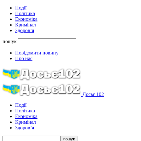
Події
Політика
Економіка
Кримінал
Здоров’я
пошук
Повідомити новину
Про нас
Досьє 102
Події
Політика
Економіка
Кримінал
Здоров’я