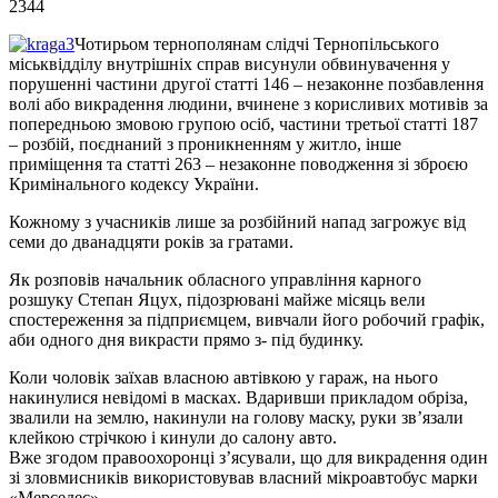
2344
Чотирьом тернополянам слідчі Тернопільського
міськвідділу внутрішніх справ висунули обвинувачення у
порушенні частини другої статті 146 – незаконне позбавлення
волі або викрадення людини, вчинене з корисливих мотивів за
попередньою змовою групою осіб, частини третьої статті 187
– розбій, поєднаний з проникненням у житло, інше
приміщення та статті 263 – незаконне поводження зі зброєю
Кримінального кодексу України.
Кожному з учасників лише за розбійний напад загрожує від
семи до дванадцяти років за гратами.
Як розповів начальник обласного управління карного
розшуку Степан Яцух, підозрювані майже місяць вели
спостереження за підприємцем, вивчали його робочий графік,
аби одного дня викрасти прямо з- під будинку.
Коли чоловік заїхав власною автівкою у гараж, на нього
накинулися невідомі в масках. Вдаривши прикладом обріза,
звалили на землю, накинули на голову маску, руки зв’язали
клейкою стрічкою і кинули до салону авто.
Вже згодом правоохоронці з’ясували, що для викрадення один
зі зловмисників використовував власний мікроавтобус марки
«Мерседес».