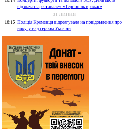
10:14
Концерти, фудкорти та допомога ЗСУ: День міста
відзначать фестивалем «Тернопіль вражає»
31 ЛИПНЯ
18:15
Поліція Кременця відреагувала на повідомлення про
наругу над гербом України