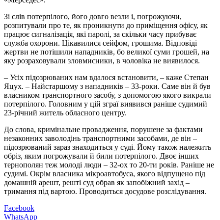
Зі слів потерпілого, його довго везли і, погрожуючи,
розпитували про те, як проникнути до приміщення офісу, як
працює сигналізація, які паролі, за скільки часу прибуває
служба охорони. Цікавилися сейфом, грошима. Відповіді
жертви не потішили нападників, бо великої суми грошей, на
яку розраховували зловмисники, в чоловіка не виявилося.
– Усіх підозрюваних нам вдалося встановити, – каже Степан
Яцух. – Найстаршому з нападників – 33-роки. Саме він й був
власником транспортного засобу, з допомогою якого викрали
потерпілого. Головним у цій зграї виявився раніше судимий
23-річний житель обласного центру.
До слова, кримінальне провадження, порушене за фактами
незаконних заволодінь транспортними засобами, де він –
підозрюваний зараз знаходиться у суді. Йому також належить
обріз, яким погрожували й били потерпілого. Двоє інших
тернополян теж молоді люди – 32-ох то 20-ти років. Раніше не
судимі. Окрім власника мікроавтобуса, якого відпущено під
домашній арешт, решті суд обрав як запобіжний захід –
тримання під вартою. Проводиться досудове розслідування.
Facebook
WhatsApp