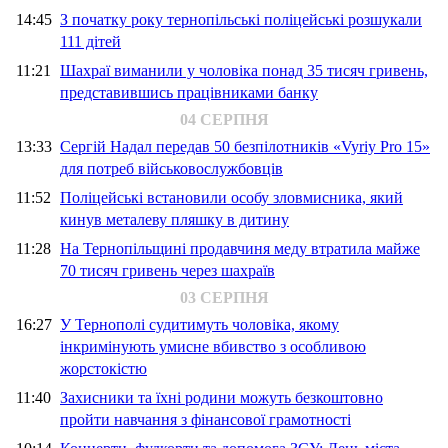
14:45
З початку року тернопільські поліцейські розшукали
111 дітей
11:21
Шахраї виманили у чоловіка понад 35 тисяч гривень,
представившись працівниками банку
04 СЕРПНЯ
13:33
Сергій Надал передав 50 безпілотників «Vyriy Pro 15»
для потреб військовослужбовців
11:52
Поліцейські встановили особу зловмисника, який
кинув металеву пляшку в дитину
11:28
На Тернопільщині продавчиня меду втратила майже
70 тисяч гривень через шахраїв
03 СЕРПНЯ
16:27
У Тернополі судитимуть чоловіка, якому
інкримінують умисне вбивство з особливою
жорстокістю
11:40
Захисники та їхні родини можуть безкоштовно
пройти навчання з фінансової грамотності