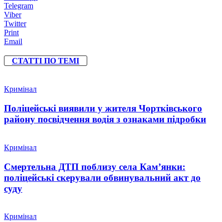
Telegram
Viber
Twitter
Print
Email
СТАТТІ ПО ТЕМІ
Кримінал
Поліцейські виявили у жителя Чортківського
району посвідчення водія з ознаками підробки
Кримінал
Смертельна ДТП поблизу села Кам’янки:
поліцейські скерували обвинувальний акт до
суду
Кримінал