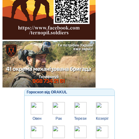
Гороскоп від ORAKUL
Овен
Рак
Терези
Козеріг