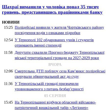
Шахраї виманили у чоловіка понад 35 тисяч
гривень, представившись працівниками банку
НОВИНИ
15:25
Поліцейські виявили у жителя Чортківського району
посвідчення водія з ознаками підробки
12:54
У Тернополі 102 обдарованих учнів і студентів
отримають іменні стипендії
11:58
Депутати схвалили Прогноз бюджету Тернопільської
міської територіальної громади на 2027-2029 роки
ВЧОРА
12:06
Смертельна ДТП поблизу села Кам’янки: поліцейські
скерували обвинувальний акт до суду
11:36
У Тернопільській громаді призначили
уповноваженого з питань безбар’єрності
05 СЕРПНЯ
15:45
На Тернопільщині відбувся обласний військово-
патріотичний вишкільний табір «Легіонер»