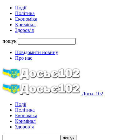
Події
Політика
Економіка
Кримінал
Здоров’я
пошук
Повідомити новину
Про нас
Досьє 102
Події
Політика
Економіка
Кримінал
Здоров’я