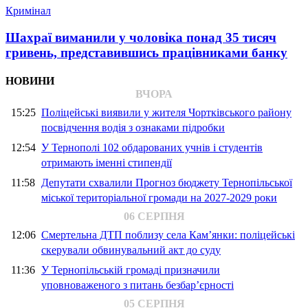
Кримінал
Шахраї виманили у чоловіка понад 35 тисяч
гривень, представившись працівниками банку
НОВИНИ
ВЧОРА
15:25
Поліцейські виявили у жителя Чортківського району
посвідчення водія з ознаками підробки
12:54
У Тернополі 102 обдарованих учнів і студентів
отримають іменні стипендії
11:58
Депутати схвалили Прогноз бюджету Тернопільської
міської територіальної громади на 2027-2029 роки
06 СЕРПНЯ
12:06
Смертельна ДТП поблизу села Кам’янки: поліцейські
скерували обвинувальний акт до суду
11:36
У Тернопільській громаді призначили
уповноваженого з питань безбар’єрності
05 СЕРПНЯ