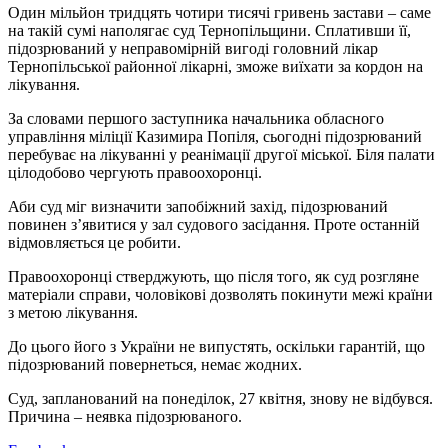
Один мільйон тридцять чотири тисячі гривень застави – саме
на такій сумі наполягає суд Тернопільщини. Сплативши її,
підозрюваний у неправомірній вигоді головний лікар
Тернопільської районної лікарні, зможе виїхати за кордон на
лікування.
За словами першого заступника начальника обласного
управління міліції Казимира Попіля, сьогодні підозрюваний
перебуває на лікуванні у реанімації другої міської. Біля палати
цілодобово чергують правоохоронці.
Аби суд міг визначити запобіжний захід, підозрюваний
повинен з’явитися у зал судового засідання. Проте останній
відмовляється це робити.
Правоохоронці стверджують, що після того, як суд розгляне
матеріали справи, чоловікові дозволять покинути межі країни
з метою лікування.
До цього його з України не випустять, оскільки гарантій, що
підозрюваний повернеться, немає жодних.
Суд, запланований на понеділок, 27 квітня, знову не відбувся.
Причина – неявка підозрюваного.