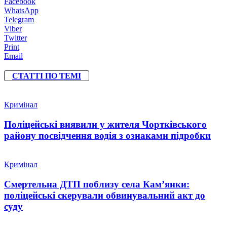
Facebook
WhatsApp
Telegram
Viber
Twitter
Print
Email
СТАТТІ ПО ТЕМІ
Кримінал
Поліцейські виявили у жителя Чортківського
району посвідчення водія з ознаками підробки
Кримінал
Смертельна ДТП поблизу села Кам’янки:
поліцейські скерували обвинувальний акт до
суду