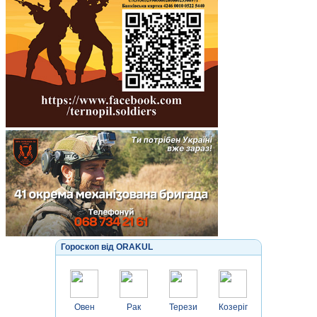
Гороскоп від ORAKUL
Овен
Рак
Терези
Козеріг