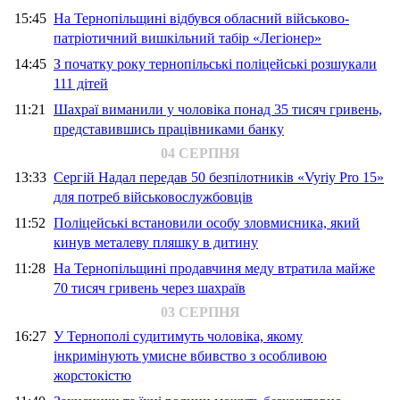
15:45
На Тернопільщині відбувся обласний військово-
патріотичний вишкільний табір «Легіонер»
14:45
З початку року тернопільські поліцейські розшукали
111 дітей
11:21
Шахраї виманили у чоловіка понад 35 тисяч гривень,
представившись працівниками банку
04 СЕРПНЯ
13:33
Сергій Надал передав 50 безпілотників «Vyriy Pro 15»
для потреб військовослужбовців
11:52
Поліцейські встановили особу зловмисника, який
кинув металеву пляшку в дитину
11:28
На Тернопільщині продавчиня меду втратила майже
70 тисяч гривень через шахраїв
03 СЕРПНЯ
16:27
У Тернополі судитимуть чоловіка, якому
інкримінують умисне вбивство з особливою
жорстокістю