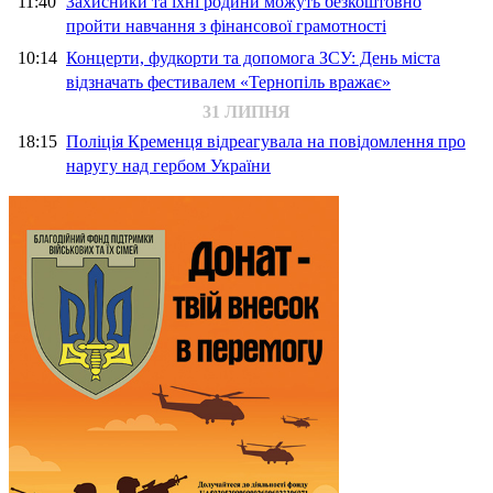
11:40
Захисники та їхні родини можуть безкоштовно
пройти навчання з фінансової грамотності
10:14
Концерти, фудкорти та допомога ЗСУ: День міста
відзначать фестивалем «Тернопіль вражає»
31 ЛИПНЯ
18:15
Поліція Кременця відреагувала на повідомлення про
наругу над гербом України