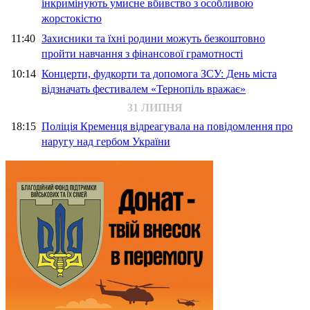
інкримінують умисне вбивство з особливою
жорстокістю
11:40
Захисники та їхні родини можуть безкоштовно
пройти навчання з фінансової грамотності
10:14
Концерти, фудкорти та допомога ЗСУ: День міста
відзначать фестивалем «Тернопіль вражає»
31 ЛИПНЯ
18:15
Поліція Кременця відреагувала на повідомлення про
наругу над гербом України