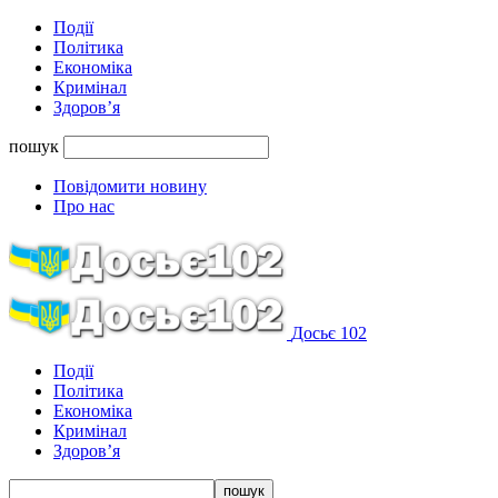
Події
Політика
Економіка
Кримінал
Здоров’я
пошук
Повідомити новину
Про нас
Досьє 102
Події
Політика
Економіка
Кримінал
Здоров’я