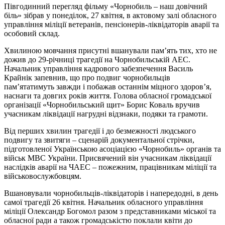
Півгодинний перегляд фільму «Чорнобиль – наш довічний
біль» зібрав у понеділок, 27 квітня, в актовому залі обласного
управління міліції ветеранів, пенсіонерів-ліквідаторів аварії та
особовий склад.
Хвилиною мовчання присутні вшанували пам’ять тих, хто не
дожив до 29-річниці трагедії на Чорнобильській АЕС.
Начальник управління кадрового забезпечення Василь
Крайнік запевнив, що про подвиг чорнобильців
пам’ятатимуть завжди і побажав останнім міцного здоров’я,
наснаги та довгих років життя. Голова обласної громадської
організації «Чорнобильський щит» Борис Коваль вручив
учасникам ліквідації нагрудні відзнаки, подяки та грамоти.
Від перших хвилин трагедії і до безмежності людського
подвигу та звитяги – сценарій документальної стрічки,
підготовленої Українською асоціацією «Чорнобиль» органів та
військ МВС України. Присвячений він учасникам ліквідації
наслідків аварії на ЧАЕС – пожежним, працівникам міліції та
військовослужбовцям.
Вшановували чорнобильців-ліквідаторів і напередодні, в день
самої трагедії 26 квітня. Начальник обласного управління
міліції Олександр Богомол разом з представниками міської та
обласної ради а також громадськістю поклали квіти до