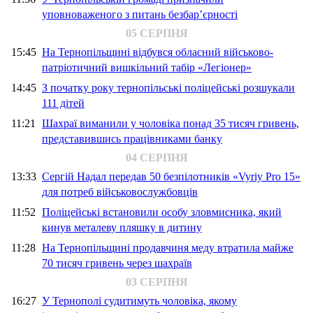
уповноваженого з питань безбар’єрності
05 СЕРПНЯ
15:45
На Тернопільщині відбувся обласний військово-
патріотичний вишкільний табір «Легіонер»
14:45
З початку року тернопільські поліцейські розшукали
111 дітей
11:21
Шахраї виманили у чоловіка понад 35 тисяч гривень,
представившись працівниками банку
04 СЕРПНЯ
13:33
Сергій Надал передав 50 безпілотників «Vyriy Pro 15»
для потреб військовослужбовців
11:52
Поліцейські встановили особу зловмисника, який
кинув металеву пляшку в дитину
11:28
На Тернопільщині продавчиня меду втратила майже
70 тисяч гривень через шахраїв
03 СЕРПНЯ
16:27
У Тернополі судитимуть чоловіка, якому