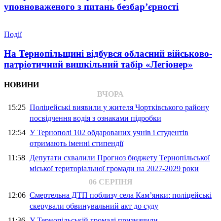
уповноваженого з питань безбар’єрності
Події
На Тернопільщині відбувся обласний військово-
патріотичний вишкільний табір «Легіонер»
НОВИНИ
ВЧОРА
15:25
Поліцейські виявили у жителя Чортківського району
посвідчення водія з ознаками підробки
12:54
У Тернополі 102 обдарованих учнів і студентів
отримають іменні стипендії
11:58
Депутати схвалили Прогноз бюджету Тернопільської
міської територіальної громади на 2027-2029 роки
06 СЕРПНЯ
12:06
Смертельна ДТП поблизу села Кам’янки: поліцейські
скерували обвинувальний акт до суду
11:36
У Тернопільській громаді призначили