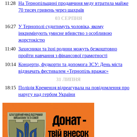
11:28
На Тернопільщині продавчиня меду втратила майже
70 тисяч гривень через шахраїв
03 СЕРПНЯ
16:27
У Тернополі судитимуть чоловіка, якому
інкримінують умисне вбивство з особливою
жорстокістю
11:40
Захисники та їхні родини можуть безкоштовно
пройти навчання з фінансової грамотності
10:14
Концерти, фудкорти та допомога ЗСУ: День міста
відзначать фестивалем «Тернопіль вражає»
31 ЛИПНЯ
18:15
Поліція Кременця відреагувала на повідомлення про
наругу над гербом України