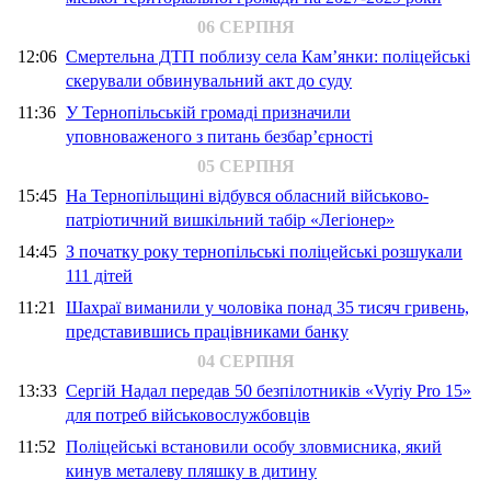
06 СЕРПНЯ
12:06
Смертельна ДТП поблизу села Кам’янки: поліцейські
скерували обвинувальний акт до суду
11:36
У Тернопільській громаді призначили
уповноваженого з питань безбар’єрності
05 СЕРПНЯ
15:45
На Тернопільщині відбувся обласний військово-
патріотичний вишкільний табір «Легіонер»
14:45
З початку року тернопільські поліцейські розшукали
111 дітей
11:21
Шахраї виманили у чоловіка понад 35 тисяч гривень,
представившись працівниками банку
04 СЕРПНЯ
13:33
Сергій Надал передав 50 безпілотників «Vyriy Pro 15»
для потреб військовослужбовців
11:52
Поліцейські встановили особу зловмисника, який
кинув металеву пляшку в дитину