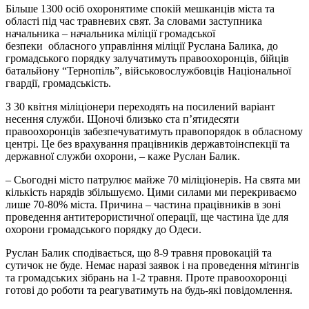
Більше 1300 осіб охоронятиме спокій мешканців міста та
області під час травневих свят. За словами заступника
начальника – начальника міліції громадської
безпеки обласного управління міліції Руслана Балика, до
громадського порядку залучатимуть правоохоронців, бійців
батальйону “Тернопіль”, військовослужбовців Національної
гвардії, громадськість.
З 30 квітня міліціонери переходять на посилений варіант
несення служби. Щоночі близько ста п’ятидесяти
правоохоронців забезпечуватимуть правопорядок в обласному
центрі. Це без врахування працівників державтоінспекції та
державної служби охорони, – каже Руслан Балик.
– Сьогодні місто патрулює майже 70 міліціонерів. На свята ми
кількість нарядів збільшуємо. Цими силами ми перекриваємо
лише 70-80% міста. Причина – частина працівників в зоні
проведення антитерористичної операції, ще частина їде для
охорони громадського порядку до Одеси.
Руслан Балик сподівається, що 8-9 травня провокацій та
сутичок не буде. Немає наразі заявок і на проведення мітингів
та громадських зібрань на 1-2 травня. Проте правоохоронці
готові до роботи та реагуватимуть на будь-які повідомлення.