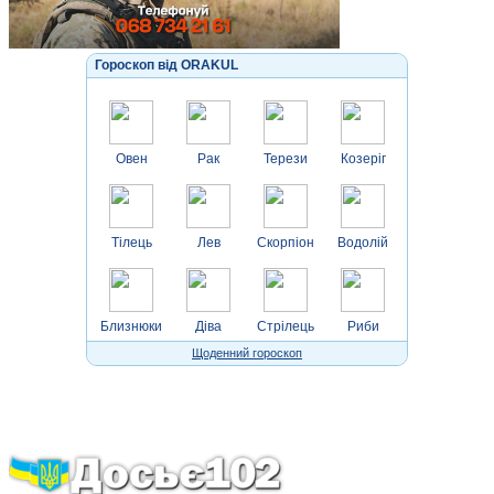
Гороскоп від ORAKUL
Овен
Рак
Терези
Козеріг
Тілець
Лев
Скорпіон
Водолій
Близнюки
Діва
Стрілець
Риби
Щоденний гороскоп