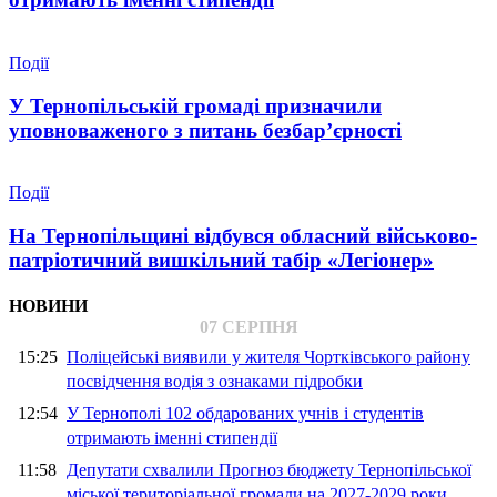
Події
У Тернопільській громаді призначили
уповноваженого з питань безбар’єрності
Події
На Тернопільщині відбувся обласний військово-
патріотичний вишкільний табір «Легіонер»
НОВИНИ
07 СЕРПНЯ
15:25
Поліцейські виявили у жителя Чортківського району
посвідчення водія з ознаками підробки
12:54
У Тернополі 102 обдарованих учнів і студентів
отримають іменні стипендії
11:58
Депутати схвалили Прогноз бюджету Тернопільської
міської територіальної громади на 2027-2029 роки