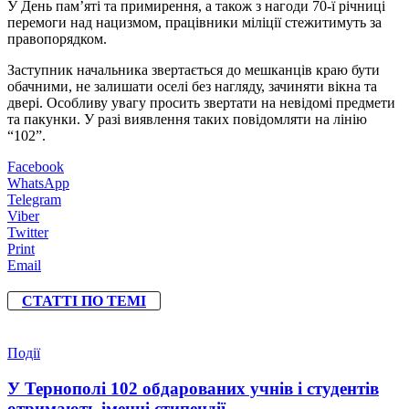
У День пам’яті та примирення, а також з нагоди 70-ї річниці
перемоги над нацизмом, працівники міліції стежитимуть за
правопорядком.
Заступник начальника звертається до мешканців краю бути
обачними, не залишати оселі без нагляду, зачиняти вікна та
двері. Особливу увагу просить звертати на невідомі предмети
та пакунки. У разі виявлення таких повідомляти на лінію
“102”.
Facebook
WhatsApp
Telegram
Viber
Twitter
Print
Email
СТАТТІ ПО ТЕМІ
Події
У Тернополі 102 обдарованих учнів і студентів
отримають іменні стипендії