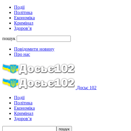
Події
Політика
Економіка
Кримінал
Здоров’я
пошук
Повідомити новину
Про нас
Досьє 102
Події
Політика
Економіка
Кримінал
Здоров’я