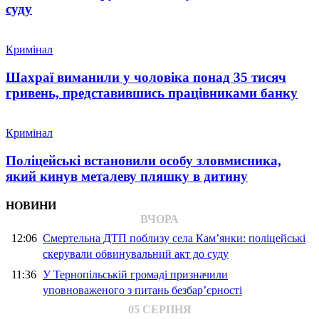
суду
Кримінал
Шахраї виманили у чоловіка понад 35 тисяч
гривень, представившись працівниками банку
Кримінал
Поліцейські встановили особу зловмисника,
який кинув металеву пляшку в дитину
НОВИНИ
ВЧОРА
12:06
Смертельна ДТП поблизу села Кам’янки: поліцейські
скерували обвинувальний акт до суду
11:36
У Тернопільській громаді призначили
уповноваженого з питань безбар’єрності
05 СЕРПНЯ