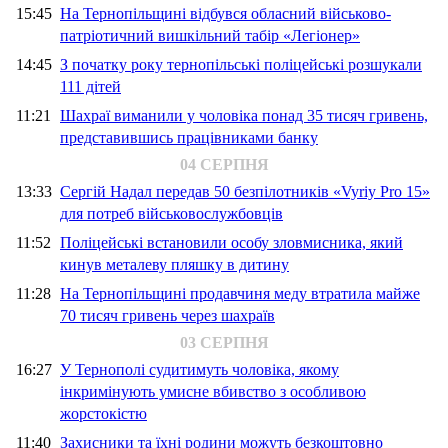
15:45
На Тернопільщині відбувся обласний військово-
патріотичний вишкільний табір «Легіонер»
14:45
З початку року тернопільські поліцейські розшукали
111 дітей
11:21
Шахраї виманили у чоловіка понад 35 тисяч гривень,
представившись працівниками банку
04 СЕРПНЯ
13:33
Сергій Надал передав 50 безпілотників «Vyriy Pro 15»
для потреб військовослужбовців
11:52
Поліцейські встановили особу зловмисника, який
кинув металеву пляшку в дитину
11:28
На Тернопільщині продавчиня меду втратила майже
70 тисяч гривень через шахраїв
03 СЕРПНЯ
16:27
У Тернополі судитимуть чоловіка, якому
інкримінують умисне вбивство з особливою
жорстокістю
11:40
Захисники та їхні родини можуть безкоштовно