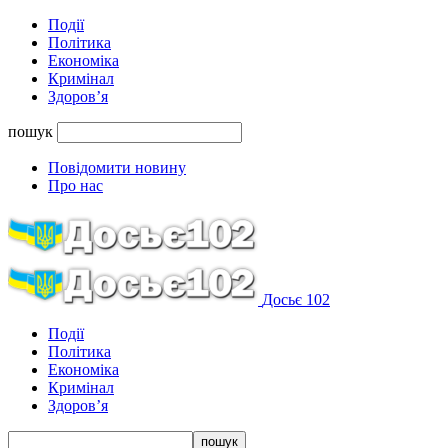
Події
Політика
Економіка
Кримінал
Здоров’я
пошук
Повідомити новину
Про нас
Досьє 102
Події
Політика
Економіка
Кримінал
Здоров’я