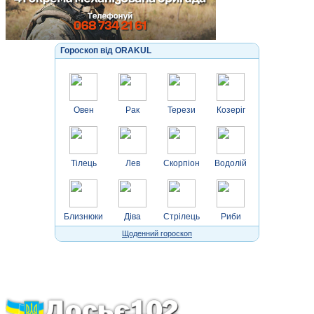
Гороскоп від ORAKUL
Овен
Рак
Терези
Козеріг
Тілець
Лев
Скорпіон
Водолій
Близнюки
Діва
Стрілець
Риби
Щоденний гороскоп