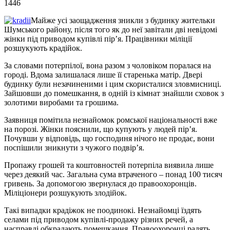
1446
Майже усі заощадження зникли з будинку жительки
Шумського району, після того як до неї завітали дві невідомі
жінки під приводом купівлі пір’я. Працівники міліції
розшукують крадійок.
За словами потерпілої, вона разом з чоловіком поралася на
городі. Вдома залишалася лише її старенька матір. Двері
будинку були незачиненими і цим скористалися зловмисниці.
Зайшовши до помешкання, в одній із кімнат знайшли сховок з
золотими виробами та грошима.
Заявниця помітила незнайомок ромської національності вже
на порозі. Жінки пояснили, що купують у людей пір’я.
Почувши у відповідь, що господиня нічого не продає, вони
поспішили зникнути з чужого подвір’я.
Пропажу грошей та коштовностей потерпіла виявила лише
через деякий час. Загальна сума втраченого – понад 100 тисяч
гривень. За допомогою звернулася до правоохоронців.
Міліціонери розшукують злодійок.
Такі випадки крадіжок не поодинокі. Незнайомці їздять
селами під приводом купівлі-продажу різних речей, а
насправді обкрадають помешкання. Правоохоронці радять