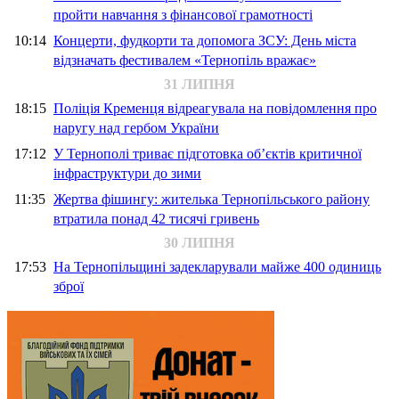
пройти навчання з фінансової грамотності
10:14
Концерти, фудкорти та допомога ЗСУ: День міста
відзначать фестивалем «Тернопіль вражає»
31 ЛИПНЯ
18:15
Поліція Кременця відреагувала на повідомлення про
наругу над гербом України
17:12
У Тернополі триває підготовка об’єктів критичної
інфраструктури до зими
11:35
Жертва фішингу: жителька Тернопільського району
втратила понад 42 тисячі гривень
30 ЛИПНЯ
17:53
На Тернопільщині задекларували майже 400 одиниць
зброї