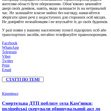
жителям області бути обережними. Обов’язково зачиняйте
двері своїх домівок, навіть, якщо залишаєте їх на нетривалий
час. Не залишайте власне майно без нагляду, намагайтеся
зберігати цінні речі у недоступних для сторонніх осіб місцях.
Не довіряйте незнайомцям і не впускайте їх до своїх будинків.
У разі появи у вашому населеному пункті підозрілих осіб або
транспортних засобів, негайно телефонуйте правоохоронцям.
Facebook
WhatsApp
Telegram
Viber
Twitter
Print
Email
СТАТТІ ПО ТЕМІ
Кримінал
Смертельна ДТП поблизу села Кам’янки:
поліцейські скерували обвинувальний акт до