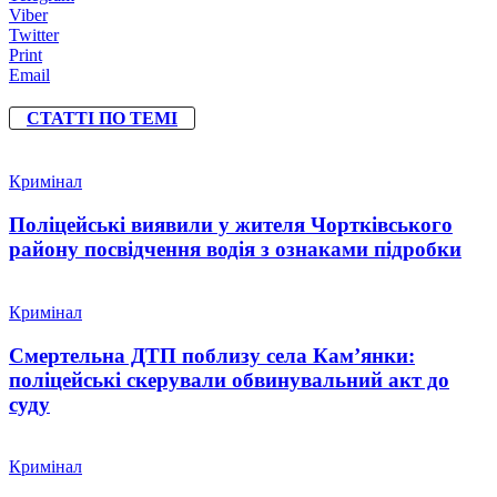
Viber
Twitter
Print
Email
СТАТТІ ПО ТЕМІ
Кримінал
Поліцейські виявили у жителя Чортківського
району посвідчення водія з ознаками підробки
Кримінал
Смертельна ДТП поблизу села Кам’янки:
поліцейські скерували обвинувальний акт до
суду
Кримінал