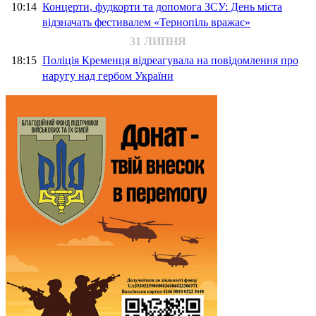
10:14
Концерти, фудкорти та допомога ЗСУ: День міста
відзначать фестивалем «Тернопіль вражає»
31 ЛИПНЯ
18:15
Поліція Кременця відреагувала на повідомлення про
наругу над гербом України