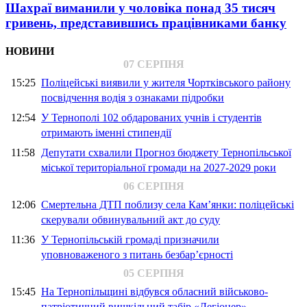
Шахраї виманили у чоловіка понад 35 тисяч
гривень, представившись працівниками банку
НОВИНИ
07 СЕРПНЯ
15:25
Поліцейські виявили у жителя Чортківського району
посвідчення водія з ознаками підробки
12:54
У Тернополі 102 обдарованих учнів і студентів
отримають іменні стипендії
11:58
Депутати схвалили Прогноз бюджету Тернопільської
міської територіальної громади на 2027-2029 роки
06 СЕРПНЯ
12:06
Смертельна ДТП поблизу села Кам’янки: поліцейські
скерували обвинувальний акт до суду
11:36
У Тернопільській громаді призначили
уповноваженого з питань безбар’єрності
05 СЕРПНЯ
15:45
На Тернопільщині відбувся обласний військово-
патріотичний вишкільний табір «Легіонер»