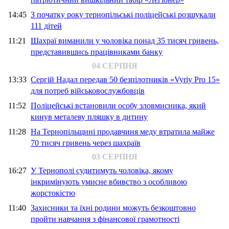
14:45
З початку року тернопільські поліцейські розшукали
111 дітей
11:21
Шахраї виманили у чоловіка понад 35 тисяч гривень,
представившись працівниками банку
04 СЕРПНЯ
13:33
Сергій Надал передав 50 безпілотників «Vyriy Pro 15»
для потреб військовослужбовців
11:52
Поліцейські встановили особу зловмисника, який
кинув металеву пляшку в дитину
11:28
На Тернопільщині продавчиня меду втратила майже
70 тисяч гривень через шахраїв
03 СЕРПНЯ
16:27
У Тернополі судитимуть чоловіка, якому
інкримінують умисне вбивство з особливою
жорстокістю
11:40
Захисники та їхні родини можуть безкоштовно
пройти навчання з фінансової грамотності