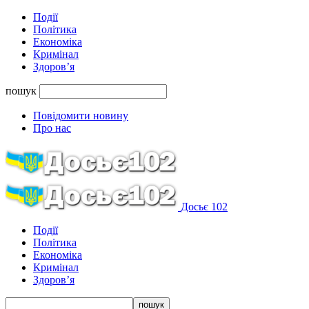
Події
Політика
Економіка
Кримінал
Здоров’я
пошук
Повідомити новину
Про нас
Досьє 102
Події
Політика
Економіка
Кримінал
Здоров’я