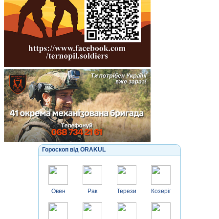
Гороскоп від ORAKUL
Овен
Рак
Терези
Козеріг