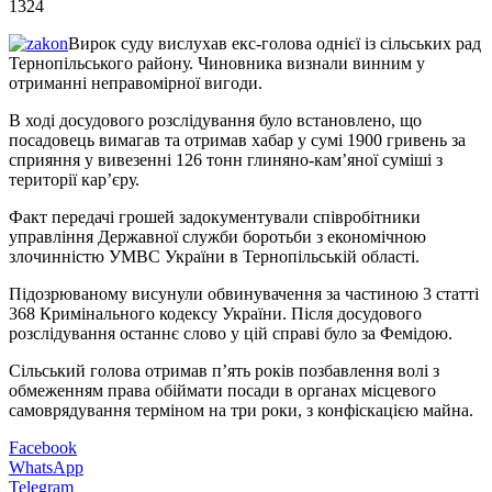
1324
Вирок суду вислухав екс-голова однієї із сільських рад
Тернопільського району. Чиновника визнали винним у
отриманні неправомірної вигоди.
В ході досудового розслідування було встановлено, що
посадовець вимагав та отримав хабар у сумі 1900 гривень за
сприяння у вивезенні 126 тонн глиняно-кам’яної суміші з
території кар’єру.
Факт передачі грошей задокументували співробітники
управління Державної служби боротьби з економічною
злочинністю УМВС України в Тернопільській області.
Підозрюваному висунули обвинувачення за частиною 3 статті
368 Кримінального кодексу України. Після досудового
розслідування останнє слово у цій справі було за Фемідою.
Сільський голова отримав п’ять років позбавлення волі з
обмеженням права обіймати посади в органах місцевого
самоврядування терміном на три роки, з конфіскацією майна.
Facebook
WhatsApp
Telegram