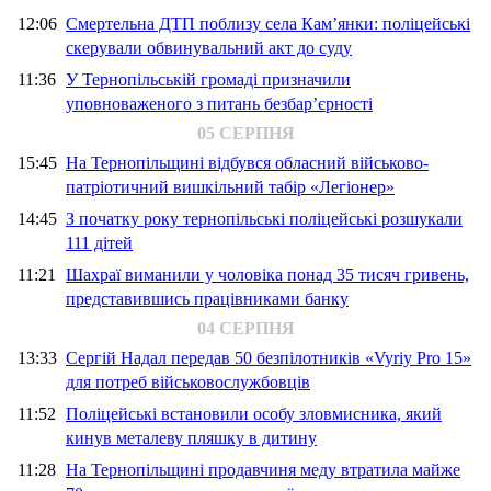
12:06
Смертельна ДТП поблизу села Кам’янки: поліцейські
скерували обвинувальний акт до суду
11:36
У Тернопільській громаді призначили
уповноваженого з питань безбар’єрності
05 СЕРПНЯ
15:45
На Тернопільщині відбувся обласний військово-
патріотичний вишкільний табір «Легіонер»
14:45
З початку року тернопільські поліцейські розшукали
111 дітей
11:21
Шахраї виманили у чоловіка понад 35 тисяч гривень,
представившись працівниками банку
04 СЕРПНЯ
13:33
Сергій Надал передав 50 безпілотників «Vyriy Pro 15»
для потреб військовослужбовців
11:52
Поліцейські встановили особу зловмисника, який
кинув металеву пляшку в дитину
11:28
На Тернопільщині продавчиня меду втратила майже