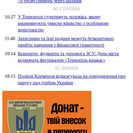
70 тисяч гривень через шахраїв
03 СЕРПНЯ
16:27
У Тернополі судитимуть чоловіка, якому
інкримінують умисне вбивство з особливою
жорстокістю
11:40
Захисники та їхні родини можуть безкоштовно
пройти навчання з фінансової грамотності
10:14
Концерти, фудкорти та допомога ЗСУ: День міста
відзначать фестивалем «Тернопіль вражає»
31 ЛИПНЯ
18:15
Поліція Кременця відреагувала на повідомлення про
наругу над гербом України