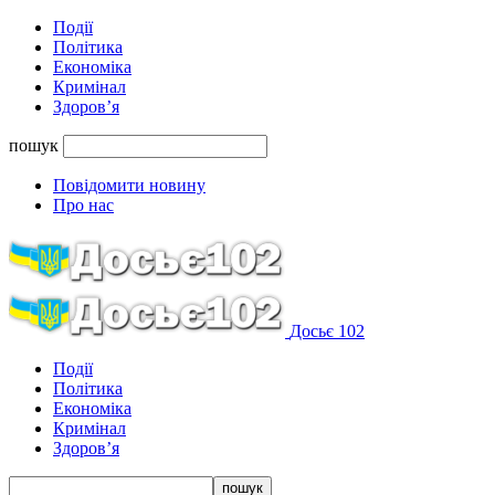
Події
Політика
Економіка
Кримінал
Здоров’я
пошук
Повідомити новину
Про нас
Досьє 102
Події
Політика
Економіка
Кримінал
Здоров’я