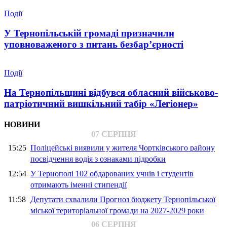
Події
У Тернопільській громаді призначили
уповноваженого з питань безбар’єрності
Події
На Тернопільщині відбувся обласний військово-
патріотичний вишкільний табір «Легіонер»
НОВИНИ
07 СЕРПНЯ
15:25
Поліцейські виявили у жителя Чортківського району
посвідчення водія з ознаками підробки
12:54
У Тернополі 102 обдарованих учнів і студентів
отримають іменні стипендії
11:58
Депутати схвалили Прогноз бюджету Тернопільської
міської територіальної громади на 2027-2029 роки
06 СЕРПНЯ