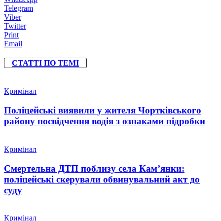
Telegram
Viber
Twitter
Print
Email
СТАТТІ ПО ТЕМІ
Кримінал
Поліцейські виявили у жителя Чортківського
району посвідчення водія з ознаками підробки
Кримінал
Смертельна ДТП поблизу села Кам’янки:
поліцейські скерували обвинувальний акт до
суду
Кримінал