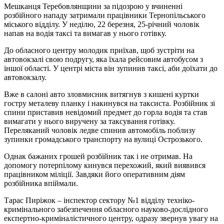
Мешканця Теребовлянщини за підозрою у вчиненні
розбійного нападу затримали працівники Тернопільського
міського відділу. У неділю, 22 березня, 25-річний чоловік
напав на водія таксі та вимагав у нього готівку.
До обласного центру молодик приїхав, щоб зустріти на
автовокзалі свою подругу, яка їхала рейсовим автобусом з
іншої області. У центрі міста він зупинив таксі, аби доїхати до
автовокзалу.
Вже в салоні авто зловмисник витягнув з кишені куртки
гостру металеву планку і накинувся на таксиста. Розбійник зі
спини приставив невідомий предмет до горла водія та став
вимагати у нього виручену за таксування готівку.
Переляканий чоловік ледве спинив автомобіль поблизу
зупинки громадського транспорту на вулиці Острозького.
Однак бажаних грошей розбійник так і не отримав. На
допомогу потерпілому кинувся перехожий, який виявився
працівником міліції. Завдяки його оперативним діям
розбійника впіймали.
Тарас Пиріжок – інспектор сектору №1 відділу техніко-
кримінального забезпечення обласного науково-дослідного
експертно-криміналістичного центру, одразу звернув увагу на