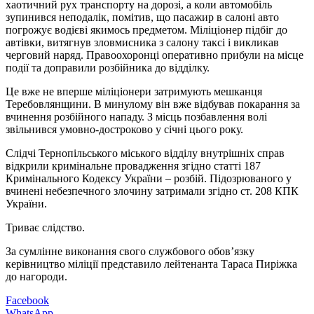
хаотичний рух транспорту на дорозі, а коли автомобіль
зупинився неподалік, помітив, що пасажир в салоні авто
погрожує водієві якимось предметом. Міліціонер підбіг до
автівки, витягнув зловмисника з салону таксі і викликав
черговий наряд. Правоохоронці оперативно прибули на місце
події та доправили розбійника до відділку.
Це вже не вперше міліціонери затримують мешканця
Теребовлянщини. В минулому він вже відбував покарання за
вчинення розбійного нападу. З місць позбавлення волі
звільнився умовно-достроково у січні цього року.
Слідчі Тернопільського міського відділу внутрішніх справ
відкрили кримінальне провадження згідно статті 187
Кримінального Кодексу України – розбій. Підозрюваного у
вчинені небезпечного злочину затримали згідно ст. 208 КПК
України.
Триває слідство.
За сумлінне виконання свого службового обов’язку
керівництво міліції представило лейтенанта Тараса Пиріжка
до нагороди.
Facebook
WhatsApp