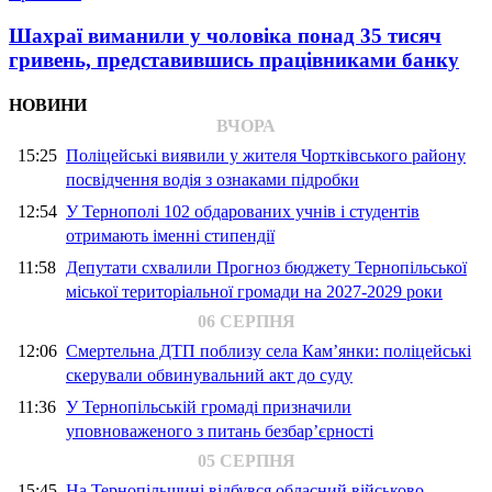
Шахраї виманили у чоловіка понад 35 тисяч
гривень, представившись працівниками банку
НОВИНИ
ВЧОРА
15:25
Поліцейські виявили у жителя Чортківського району
посвідчення водія з ознаками підробки
12:54
У Тернополі 102 обдарованих учнів і студентів
отримають іменні стипендії
11:58
Депутати схвалили Прогноз бюджету Тернопільської
міської територіальної громади на 2027-2029 роки
06 СЕРПНЯ
12:06
Смертельна ДТП поблизу села Кам’янки: поліцейські
скерували обвинувальний акт до суду
11:36
У Тернопільській громаді призначили
уповноваженого з питань безбар’єрності
05 СЕРПНЯ
15:45
На Тернопільщині відбувся обласний військово-