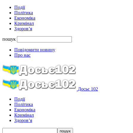
Події
Політика
Економіка
Кримінал
Здоров’я
пошук
Повідомити новину
Про нас
Досьє 102
Події
Політика
Економіка
Кримінал
Здоров’я