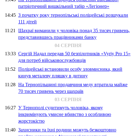
патріотичний вишкільний табір «Легіонер»
14:45
З початку року тернопільські поліцейські розшукали
111 дітей
11:21
Шахраї виманили у чоловіка понад 35 тисяч гривень,
представившись працівниками банку
04 СЕРПНЯ
13:33
Сергій Надал передав 50 безпілотників «Vyriy Pro 15»
для потреб військовослужбовців
11:52
Поліцейські встановили особу зловмисника, який
кинув металеву пляшку в дитину
11:28
На Тернопільщині продавчиня меду втратила майже
70 тисяч гривень через шахраїв
03 СЕРПНЯ
16:27
У Тернополі судитимуть чоловіка, якому
інкримінують умисне вбивство з особливою
жорстокістю
11:40
Захисники та їхні родини можуть безкоштовно