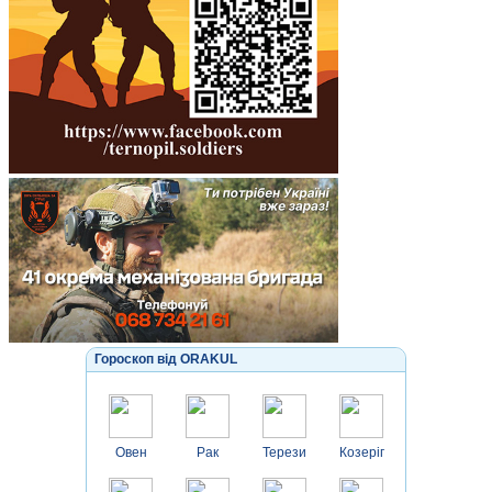
Гороскоп від ORAKUL
Овен
Рак
Терези
Козеріг