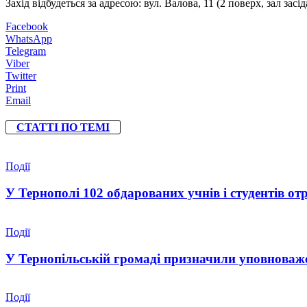
Захід відбудеться за адресою: вул. Валова, 11 (2 поверх, зал засід
Facebook
WhatsApp
Telegram
Viber
Twitter
Print
Email
СТАТТІ ПО ТЕМІ
Події
У Тернополі 102 обдарованих учнів і студентів от
Події
У Тернопільській громаді призначили уповноваже
Події