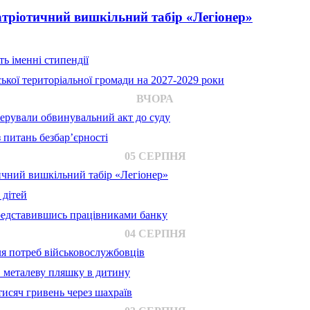
атріотичний вишкільний табір «Легіонер»
ь іменні стипендії
ької територіальної громади на 2027-2029 роки
ВЧОРА
ерували обвинувальний акт до суду
 питань безбар’єрності
05 СЕРПНЯ
ичний вишкільний табір «Легіонер»
 дітей
представившись працівниками банку
04 СЕРПНЯ
для потреб військовослужбовців
в металеву пляшку в дитину
исяч гривень через шахраїв