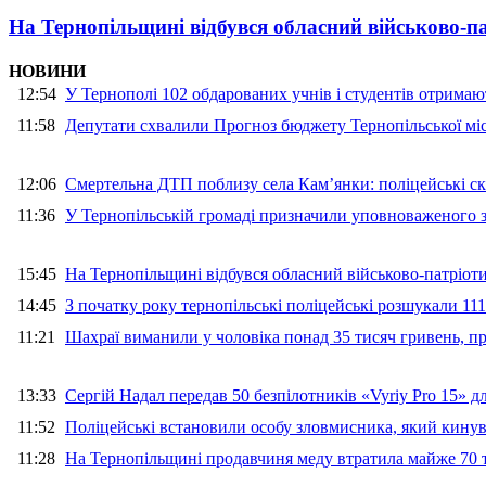
На Тернопільщині відбувся обласний військово-п
НОВИНИ
12:54
У Тернополі 102 обдарованих учнів і студентів отримают
11:58
Депутати схвалили Прогноз бюджету Тернопільської міс
12:06
Смертельна ДТП поблизу села Кам’янки: поліцейські ск
11:36
У Тернопільській громаді призначили уповноваженого з
15:45
На Тернопільщині відбувся обласний військово-патріот
14:45
З початку року тернопільські поліцейські розшукали 111
11:21
Шахраї виманили у чоловіка понад 35 тисяч гривень, 
13:33
Сергій Надал передав 50 безпілотників «Vyriy Pro 15» 
11:52
Поліцейські встановили особу зловмисника, який кину
11:28
На Тернопільщині продавчиня меду втратила майже 70 т