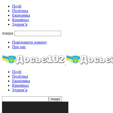
Події
Політика
Економіка
Кримінал
Здоров’я
пошук
Повідомити новину
Про нас
Події
Політика
Економіка
Кримінал
Здоров’я