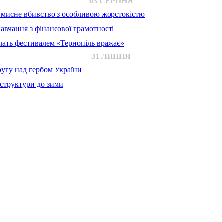
03 СЕРПНЯ
 умисне вбивство з особливою жорстокістю
авчання з фінансової грамотності
ачать фестивалем «Тернопіль вражає»
31 ЛИПНЯ
ругу над гербом України
аструктури до зими