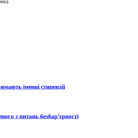
ань).
римають іменні стипендії
ного з питань безбар’єрності