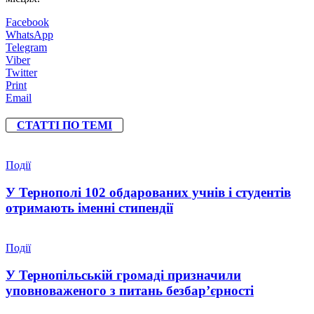
Facebook
WhatsApp
Telegram
Viber
Twitter
Print
Email
СТАТТІ ПО ТЕМІ
Події
У Тернополі 102 обдарованих учнів і студентів
отримають іменні стипендії
Події
У Тернопільській громаді призначили
уповноваженого з питань безбар’єрності