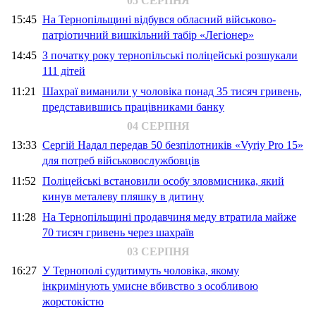
05 СЕРПНЯ
15:45
На Тернопільщині відбувся обласний військово-
патріотичний вишкільний табір «Легіонер»
14:45
З початку року тернопільські поліцейські розшукали
111 дітей
11:21
Шахраї виманили у чоловіка понад 35 тисяч гривень,
представившись працівниками банку
04 СЕРПНЯ
13:33
Сергій Надал передав 50 безпілотників «Vyriy Pro 15»
для потреб військовослужбовців
11:52
Поліцейські встановили особу зловмисника, який
кинув металеву пляшку в дитину
11:28
На Тернопільщині продавчиня меду втратила майже
70 тисяч гривень через шахраїв
03 СЕРПНЯ
16:27
У Тернополі судитимуть чоловіка, якому
інкримінують умисне вбивство з особливою
жорстокістю