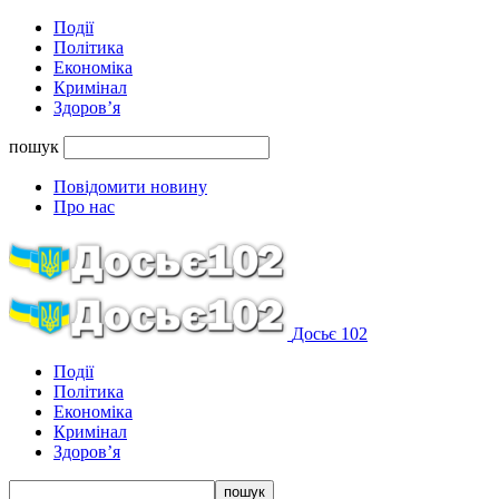
Події
Політика
Економіка
Кримінал
Здоров’я
пошук
Повідомити новину
Про нас
Досьє 102
Події
Політика
Економіка
Кримінал
Здоров’я