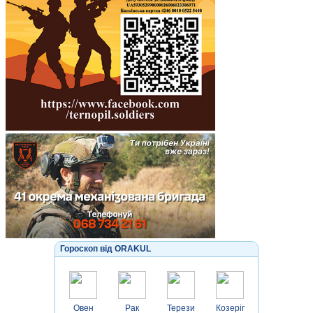
Гороскоп від ORAKUL
Овен
Рак
Терези
Козеріг