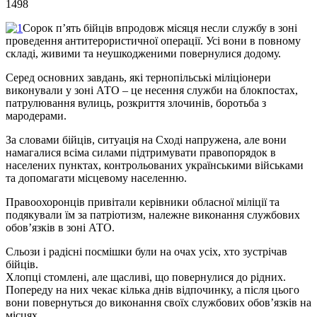
1498
Сорок п’ять бійців впродовж місяця несли службу в зоні
проведення антитерористичної операції. Усі вони в повному
складі, живими та неушкодженими повернулися додому.
Серед основних завдань, які тернопільські міліціонери
виконували у зоні АТО – це несення служби на блокпостах,
патрулювання вулиць, розкриття злочинів, боротьба з
мародерами.
За словами бійців, ситуація на Сході напружена, але вони
намагалися всіма силами підтримувати правопорядок в
населених пунктах, контрольованих українськими військами
та допомагати місцевому населенню.
Правоохоронців привітали керівники обласної міліції та
подякували їм за патріотизм, належне виконання службових
обов’язків в зоні АТО.
Сльози і радісні посмішки були на очах усіх, хто зустрічав
бійців.
Хлопці стомлені, але щасливі, що повернулися до рідних.
Попереду на них чекає кілька днів відпочинку, а після цього
вони повернуться до виконання своїх службових обов’язків на
місцях.