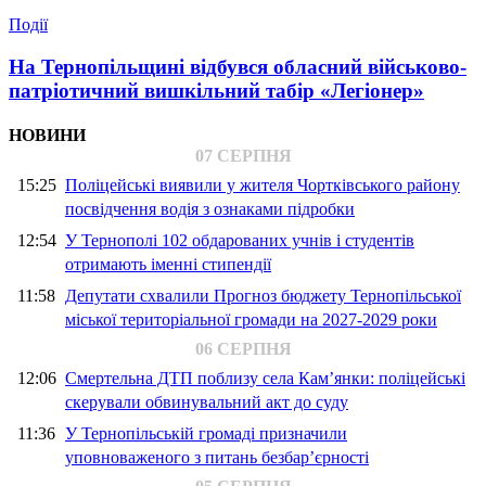
Події
На Тернопільщині відбувся обласний військово-
патріотичний вишкільний табір «Легіонер»
НОВИНИ
07 СЕРПНЯ
15:25
Поліцейські виявили у жителя Чортківського району
посвідчення водія з ознаками підробки
12:54
У Тернополі 102 обдарованих учнів і студентів
отримають іменні стипендії
11:58
Депутати схвалили Прогноз бюджету Тернопільської
міської територіальної громади на 2027-2029 роки
06 СЕРПНЯ
12:06
Смертельна ДТП поблизу села Кам’янки: поліцейські
скерували обвинувальний акт до суду
11:36
У Тернопільській громаді призначили
уповноваженого з питань безбар’єрності