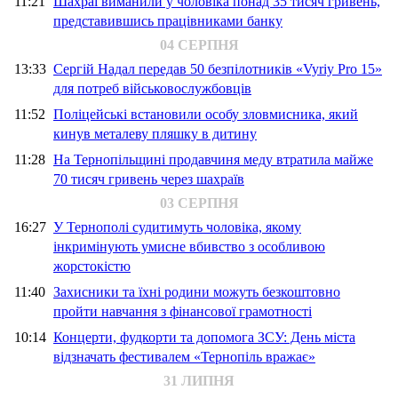
11:21
Шахраї виманили у чоловіка понад 35 тисяч гривень,
представившись працівниками банку
04 СЕРПНЯ
13:33
Сергій Надал передав 50 безпілотників «Vyriy Pro 15»
для потреб військовослужбовців
11:52
Поліцейські встановили особу зловмисника, який
кинув металеву пляшку в дитину
11:28
На Тернопільщині продавчиня меду втратила майже
70 тисяч гривень через шахраїв
03 СЕРПНЯ
16:27
У Тернополі судитимуть чоловіка, якому
інкримінують умисне вбивство з особливою
жорстокістю
11:40
Захисники та їхні родини можуть безкоштовно
пройти навчання з фінансової грамотності
10:14
Концерти, фудкорти та допомога ЗСУ: День міста
відзначать фестивалем «Тернопіль вражає»
31 ЛИПНЯ