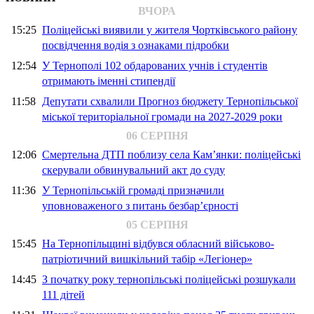
ВЧОРА
15:25
Поліцейські виявили у жителя Чортківського району
посвідчення водія з ознаками підробки
12:54
У Тернополі 102 обдарованих учнів і студентів
отримають іменні стипендії
11:58
Депутати схвалили Прогноз бюджету Тернопільської
міської територіальної громади на 2027-2029 роки
06 СЕРПНЯ
12:06
Смертельна ДТП поблизу села Кам’янки: поліцейські
скерували обвинувальний акт до суду
11:36
У Тернопільській громаді призначили
уповноваженого з питань безбар’єрності
05 СЕРПНЯ
15:45
На Тернопільщині відбувся обласний військово-
патріотичний вишкільний табір «Легіонер»
14:45
З початку року тернопільські поліцейські розшукали
111 дітей