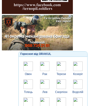
Гороскоп від ORAKUL
Овен
Рак
Терези
Козеріг
Тілець
Лев
Скорпіон
Водолій