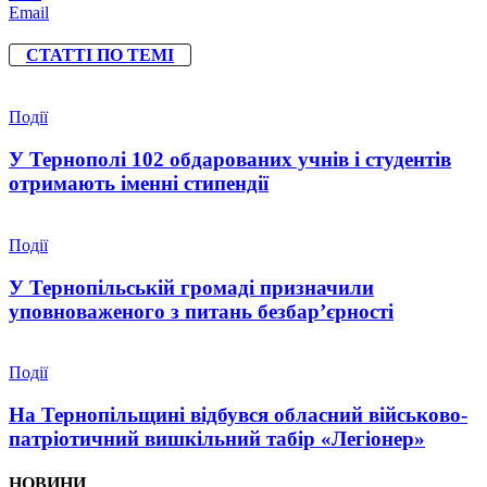
Email
СТАТТІ ПО ТЕМІ
Події
У Тернополі 102 обдарованих учнів і студентів
отримають іменні стипендії
Події
У Тернопільській громаді призначили
уповноваженого з питань безбар’єрності
Події
На Тернопільщині відбувся обласний військово-
патріотичний вишкільний табір «Легіонер»
НОВИНИ