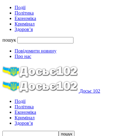
Події
Політика
Економіка
Кримінал
Здоров’я
пошук
Повідомити новину
Про нас
Досьє 102
Події
Політика
Економіка
Кримінал
Здоров’я