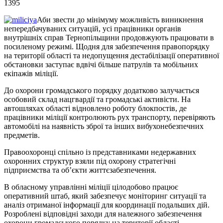
1395
Аби звести до мінімуму можливість виникнення
непередбачуваних ситуацій, усі працівники органів
внутрішніх справ Тернопільщини продовжують працювати в
посиленому режимі. Щодня для забезпечення правопорядку
на території області та недопущення дестабілізації оперативної
обстановки заступає вдвічі більше патрулів та мобільних
екіпажів міліції.
До охорони громадського порядку додатково залучається
особовий склад нацгвардії та громадські активісти. На
автошляхах області відновлено роботу блокпостів, де
працівники міліції контролюють рух транспорту, перевіряють
автомобілі на наявність зброї та інших вибухонебезпечних
предметів.
Правоохоронці спільно із представниками недержавних
охоронних структур взяли під охорону стратегічні
підприємства та об’єкти життєзабезпечення.
В обласному управлінні міліції цілодобово працює
оперативний штаб, який забезпечує моніторинг ситуації та
аналіз отриманої інформації для координації подальших дій.
Розроблені відповідні заходи для належного забезпечення
охорони громадського порядку на території області.