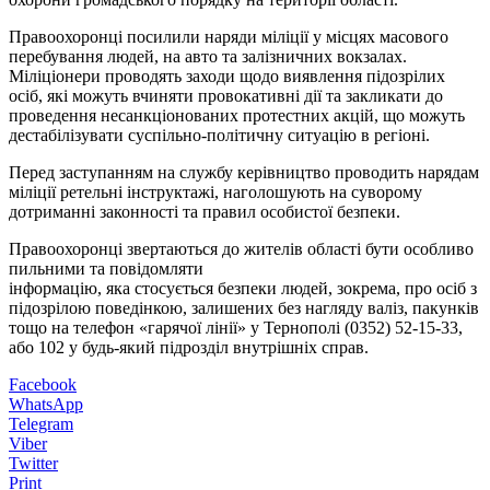
Правоохоронці посилили наряди міліції у місцях масового
перебування людей, на авто та залізничних вокзалах.
Міліціонери проводять заходи щодо виявлення підозрілих
осіб, які можуть вчиняти провокативні дії та закликати до
проведення несанкціонованих протестних акцій, що можуть
дестабілізувати суспільно-політичну ситуацію в регіоні.
Перед заступанням на службу керівництво проводить нарядам
міліції ретельні інструктажі, наголошують на суворому
дотриманні законності та правил особистої безпеки.
Правоохоронці звертаються до жителів області бути особливо
пильними та повідомляти
інформацію, яка стосується безпеки людей, зокрема, про осіб з
підозрілою поведінкою, залишених без нагляду валіз, пакунків
тощо на телефон «гарячої лінії» у Тернополі (0352) 52-15-33,
або 102 у будь-який підрозділ внутрішніх справ.
Facebook
WhatsApp
Telegram
Viber
Twitter
Print