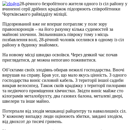
28-річного безробітного жителя одного із сіл району у
вчиненні серії дрібних крадіжок підозрюють співробітники
Чортківського райвідділу міліції.
Підозрюваний вже не вперше потрапляє у поле зору
правоохоронців – на його рахунку кілька судимостей за
майнові злочини. Звільнившись півроку тому з місць
позбавлення волі, 28-річний чоловік оселився в одному із сіл
району в будинку знайомих.
На новому місці швидко освоївся. Через деякий час почав
приглядатися, де можна непогано поживитися.
Об’єктами своїх злодіянь обирав нежилі господарства. Вночі
вирушав на справу. Брав усе, що мало якусь цінність. З одного
господарства виніс силовий кабель. З території іншої садиби
викрав велосипед. Також скоїв крадіжку з території пилорами
та недіючого приміщення хімчистки. Звідти виніс майже сто
кілограмів металобрухту, два газових балона, металеві двері,
швелери та інше майно.
Потерпали від злодія мешканці райцентру та навколишніх сіл.
У кожному випадку люди оцінюють збитки, завдані злодієм,
від двохсот до тисячі гривень.