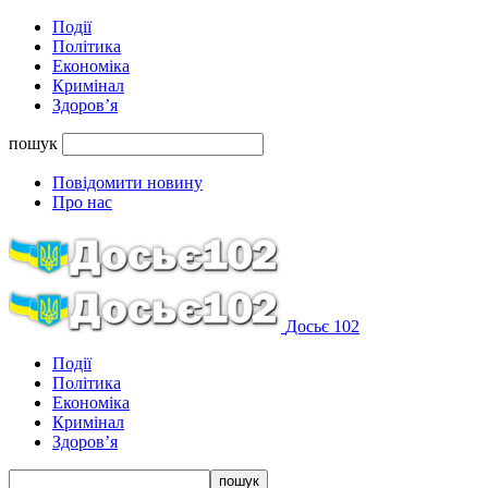
Події
Політика
Економіка
Кримінал
Здоров’я
пошук
Повідомити новину
Про нас
Досьє 102
Події
Політика
Економіка
Кримінал
Здоров’я