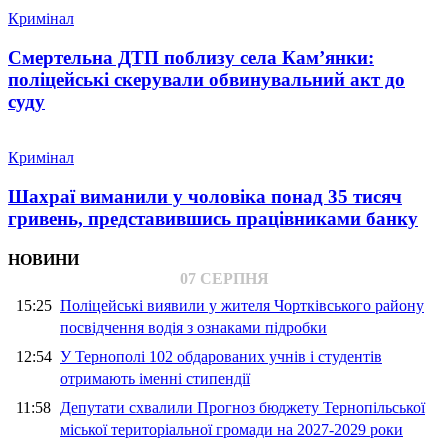
Кримінал
Смертельна ДТП поблизу села Кам’янки:
поліцейські скерували обвинувальний акт до
суду
Кримінал
Шахраї виманили у чоловіка понад 35 тисяч
гривень, представившись працівниками банку
НОВИНИ
07 СЕРПНЯ
15:25
Поліцейські виявили у жителя Чортківського району
посвідчення водія з ознаками підробки
12:54
У Тернополі 102 обдарованих учнів і студентів
отримають іменні стипендії
11:58
Депутати схвалили Прогноз бюджету Тернопільської
міської територіальної громади на 2027-2029 роки