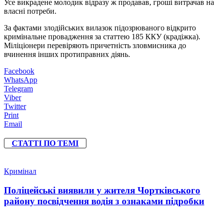
Усе викрадене молодик відразу ж продавав, гроші витрачав на
власні потреби.
За фактами злодійських вилазок підозрюваного відкрито
кримінальне провадження за статтею 185 ККУ (крадіжка).
Міліціонери перевіряють причетність зловмисника до
вчинення інших протиправних діянь.
Facebook
WhatsApp
Telegram
Viber
Twitter
Print
Email
СТАТТІ ПО ТЕМІ
Кримінал
Поліцейські виявили у жителя Чортківського
району посвідчення водія з ознаками підробки