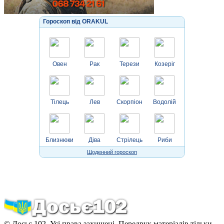
Гороскоп від ORAKUL
Овен
Рак
Терези
Козеріг
Тілець
Лев
Скорпіон
Водолій
Близнюки
Діва
Стрілець
Риби
Щоденний гороскоп
© Досьє 102. Усі права захищені. Передрук матеріалів тільки