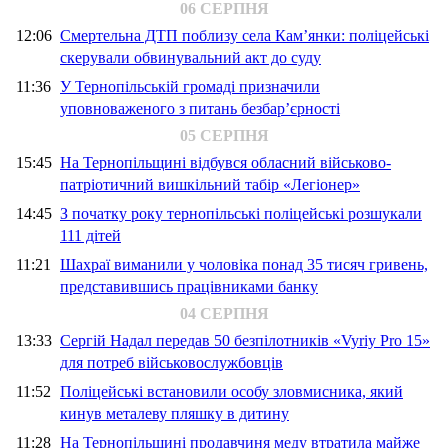
06 СЕРПНЯ
12:06
Смертельна ДТП поблизу села Кам’янки: поліцейські
скерували обвинувальний акт до суду
11:36
У Тернопільській громаді призначили
уповноваженого з питань безбар’єрності
05 СЕРПНЯ
15:45
На Тернопільщині відбувся обласний військово-
патріотичний вишкільний табір «Легіонер»
14:45
З початку року тернопільські поліцейські розшукали
111 дітей
11:21
Шахраї виманили у чоловіка понад 35 тисяч гривень,
представившись працівниками банку
04 СЕРПНЯ
13:33
Сергій Надал передав 50 безпілотників «Vyriy Pro 15»
для потреб військовослужбовців
11:52
Поліцейські встановили особу зловмисника, який
кинув металеву пляшку в дитину
11:28
На Тернопільщині продавчиня меду втратила майже