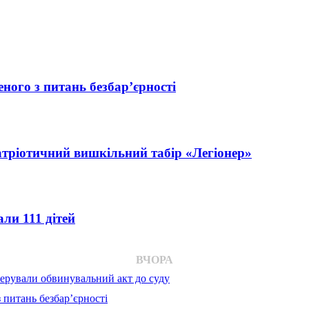
ного з питань безбар’єрності
атріотичний вишкільний табір «Легіонер»
ли 111 дітей
ВЧОРА
ерували обвинувальний акт до суду
 питань безбар’єрності