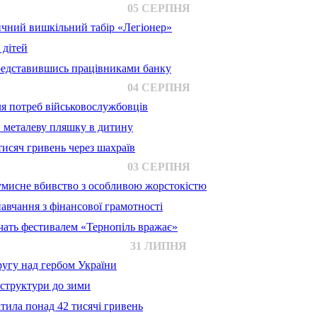
05 СЕРПНЯ
ичний вишкільний табір «Легіонер»
 дітей
представившись працівниками банку
04 СЕРПНЯ
для потреб військовослужбовців
в металеву пляшку в дитину
исяч гривень через шахраїв
03 СЕРПНЯ
 умисне вбивство з особливою жорстокістю
авчання з фінансової грамотності
ачать фестивалем «Тернопіль вражає»
31 ЛИПНЯ
ругу над гербом України
аструктури до зими
тила понад 42 тисячі гривень