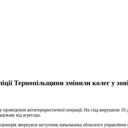
ліції Тернопільщини змінили колег у зо
у проведення антитерористичної операції. На схід вирушили 10 д
державу від агресора.
ціонерів звернувся заступник начальника обласного управління м