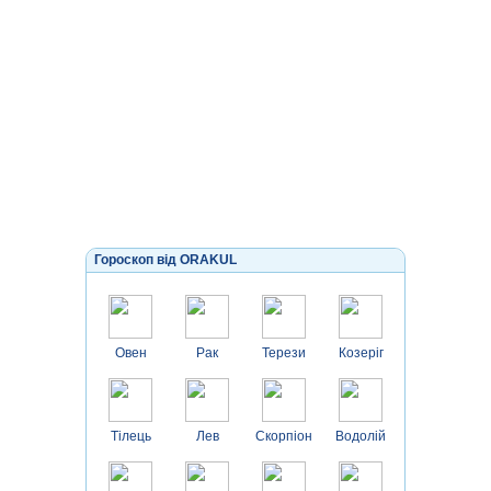
Гороскоп від ORAKUL
Овен
Рак
Терези
Козеріг
Тілець
Лев
Скорпіон
Водолій