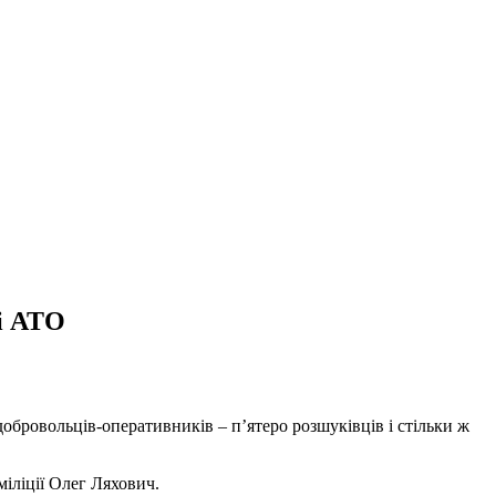
ні АТО
обровольців-оперативників – п’ятеро розшуківців і стільки ж
іліції Олег Ляхович.