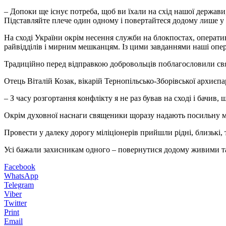
– Допоки ще існує потреба, щоб ви їхали на схід нашої держави
Підставляйте плече один одному і повертайтеся додому лише у 
На сході України окрім несення служби на блокпостах, операти
райвідділів і мирним мешканцям. Із цими завданнями наші опер
Традиційно перед відправкою добровольців поблагословили с
Отець Віталій Козак, вікарій Тернопільсько-Зборівської архиє
– З часу розгортання конфлікту я не раз бував на сході і бачив
Окрім духовної наснаги священики щоразу надають посильну м
Провести у далеку дорогу міліціонерів прийшли рідні, близькі,
Усі бажали захисникам одного – повернутися додому живими 
Facebook
WhatsApp
Telegram
Viber
Twitter
Print
Email