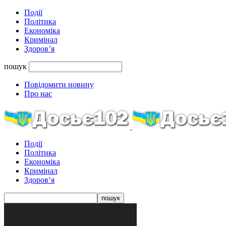
Події
Політика
Економіка
Кримінал
Здоров’я
пошук
Повідомити новину
Про нас
Події
Політика
Економіка
Кримінал
Здоров’я