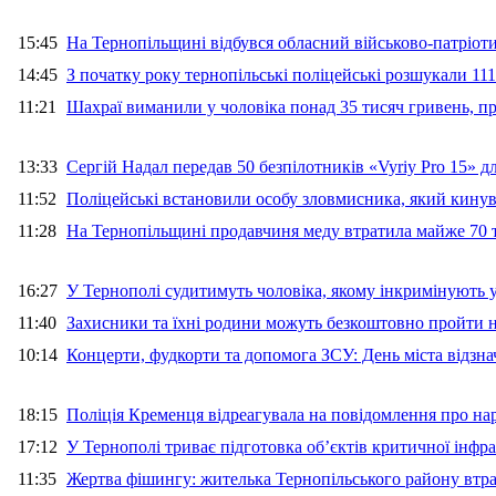
15:45
На Тернопільщині відбувся обласний військово-патріот
14:45
З початку року тернопільські поліцейські розшукали 111
11:21
Шахраї виманили у чоловіка понад 35 тисяч гривень, 
13:33
Сергій Надал передав 50 безпілотників «Vyriy Pro 15» 
11:52
Поліцейські встановили особу зловмисника, який кину
11:28
На Тернопільщині продавчиня меду втратила майже 70 т
16:27
У Тернополі судитимуть чоловіка, якому інкримінують
11:40
Захисники та їхні родини можуть безкоштовно пройти н
10:14
Концерти, фудкорти та допомога ЗСУ: День міста відзн
18:15
Поліція Кременця відреагувала на повідомлення про на
17:12
У Тернополі триває підготовка об’єктів критичної інфр
11:35
Жертва фішингу: жителька Тернопільського району втра