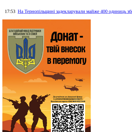
17:53
На Тернопільщині задекларували майже 400 одиниць зб