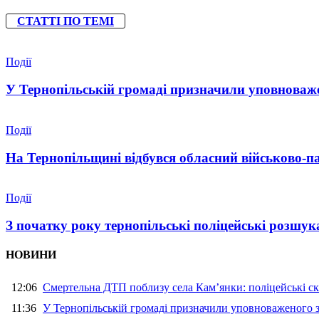
СТАТТІ ПО ТЕМІ
Події
У Тернопільській громаді призначили уповноваже
Події
На Тернопільщині відбувся обласний військово-п
Події
З початку року тернопільські поліцейські розшука
НОВИНИ
12:06
Смертельна ДТП поблизу села Кам’янки: поліцейські ск
11:36
У Тернопільській громаді призначили уповноваженого з