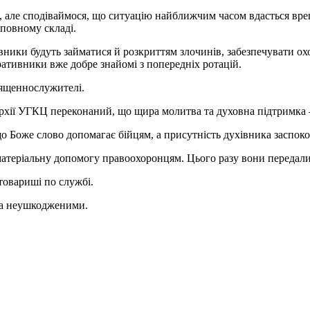
, але сподіваймося, що ситуацію найближчим часом вдасться врег
повному складі.
вники будуть займатися й розкриттям злочинів, забезпечувати ох
ативники вже добре знайомі з попередніх ротацій.
вященнослужителі.
пархії УГКЦ переконаний, що щира молитва та духовна підтримка
, що Боже слово допомагає бійцям, а присутність духівника заспок
атеріальну допомогу правоохоронцям. Цього разу вони передали 
 товариші по службі.
та неушкодженими.