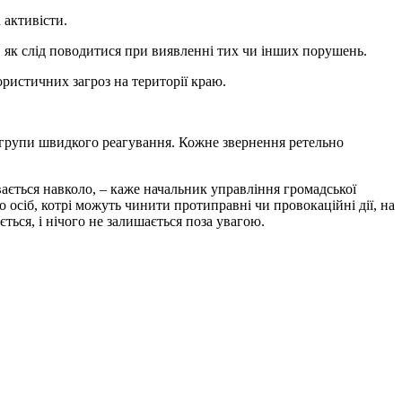
 активісти.
, як слід поводитися при виявленні тих чи інших порушень.
ристичних загроз на території краю.
но групи швидкого реагування. Кожне звернення ретельно
вається навколо, – каже начальник управління громадської
 осіб, котрі можуть чинити протиправні чи провокаційні дії, на
ється, і нічого не залишається поза увагою.