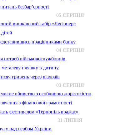
 питань безбар’єрності
05 СЕРПНЯ
ичний вишкільний табір «Легіонер»
 дітей
представившись працівниками банку
04 СЕРПНЯ
для потреб військовослужбовців
в металеву пляшку в дитину
исяч гривень через шахраїв
03 СЕРПНЯ
 умисне вбивство з особливою жорстокістю
авчання з фінансової грамотності
ачать фестивалем «Тернопіль вражає»
31 ЛИПНЯ
ругу над гербом України