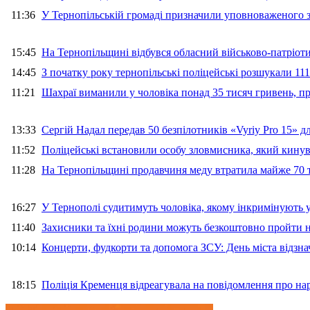
11:36
У Тернопільській громаді призначили уповноваженого з
15:45
На Тернопільщині відбувся обласний військово-патріот
14:45
З початку року тернопільські поліцейські розшукали 111
11:21
Шахраї виманили у чоловіка понад 35 тисяч гривень, 
13:33
Сергій Надал передав 50 безпілотників «Vyriy Pro 15» 
11:52
Поліцейські встановили особу зловмисника, який кину
11:28
На Тернопільщині продавчиня меду втратила майже 70 т
16:27
У Тернополі судитимуть чоловіка, якому інкримінують
11:40
Захисники та їхні родини можуть безкоштовно пройти н
10:14
Концерти, фудкорти та допомога ЗСУ: День міста відзн
18:15
Поліція Кременця відреагувала на повідомлення про на