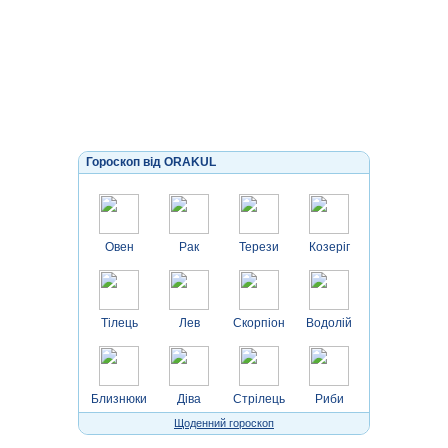
Гороскоп від ORAKUL
Овен
Рак
Терези
Козеріг
Тілець
Лев
Скорпіон
Водолій
Близнюки
Діва
Стрілець
Риби
Щоденний гороскоп