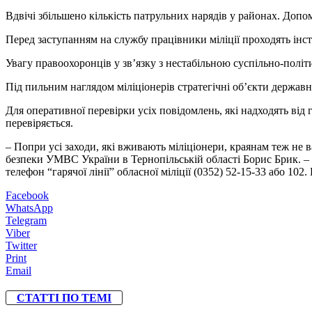
Вдвічі збільшено кількість патрульних нарядів у районах. Доп
Перед заступанням на службу працівники міліції проходять інс
Увагу правоохоронців у зв’язку з нестабільною суспільно-полі
Під пильним наглядом міліціонерів стратегічні об’єкти державн
Для оперативної перевірки усіх повідомлень, які надходять від
перевіряється.
– Попри усі заходи, які вживають міліціонери, краянам теж не 
безпеки УМВС України в Тернопільській області Борис Брик. – Ж
телефон “гарячої лінії” обласної міліції (0352) 52-15-33 або 10
Facebook
WhatsApp
Telegram
Viber
Twitter
Print
Email
СТАТТІ ПО ТЕМІ