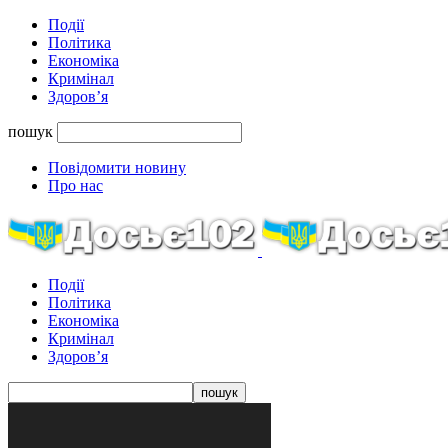
Події
Політика
Економіка
Кримінал
Здоров’я
пошук
Повідомити новину
Про нас
Події
Політика
Економіка
Кримінал
Здоров’я