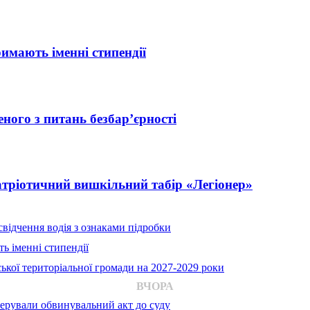
римають іменні стипендії
ного з питань безбар’єрності
атріотичний вишкільний табір «Легіонер»
відчення водія з ознаками підробки
ь іменні стипендії
ької територіальної громади на 2027-2029 роки
ВЧОРА
ерували обвинувальний акт до суду