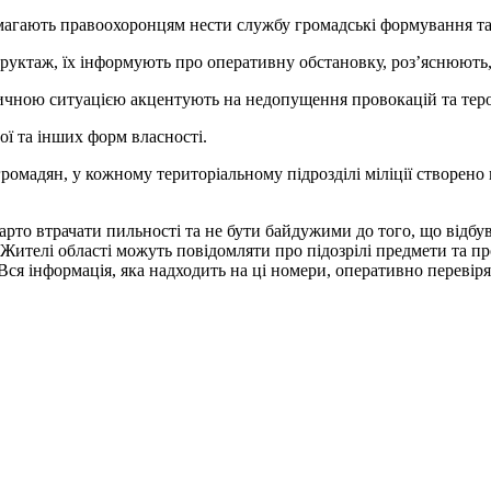
омагають правоохоронцям нести службу громадські формування та
труктаж, їх інформують про оперативну обстановку, роз’яснюють
тичною ситуацією акцентують на недопущення провокацій та теро
ої та інших форм власності.
 громадян, у кожному територіальному підрозділі міліції створе
варто втрачати пильності та не бути байдужими до того, що відбу
ителі області можуть повідомляти про підозрілі предмети та про
2. Вся інформація, яка надходить на ці номери, оперативно перевіря