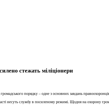
силено стежать міліціонери
 громадського порядку – одне з основних завдань правоохоронці
ласті несуть службу в посиленому режимі. Щодня на охорону гро