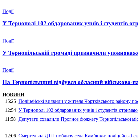
Події
У Тернополі 102 обдарованих учнів і студентів от
Події
У Тернопільській громаді призначили уповноваже
Події
На Тернопільщині відбувся обласний військово-п
НОВИНИ
15:25
Поліцейські виявили у жителя Чортківського району пос
12:54
У Тернополі 102 обдарованих учнів і студентів отримают
11:58
Депутати схвалили Прогноз бюджету Тернопільської міс
12:06
Смертельна ДТП поблизу села Кам’янки: поліцейські ск