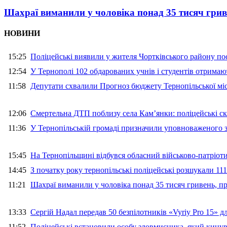
Шахраї виманили у чоловіка понад 35 тисяч гри
НОВИНИ
15:25
Поліцейські виявили у жителя Чортківського району пос
12:54
У Тернополі 102 обдарованих учнів і студентів отримают
11:58
Депутати схвалили Прогноз бюджету Тернопільської міс
12:06
Смертельна ДТП поблизу села Кам’янки: поліцейські ск
11:36
У Тернопільській громаді призначили уповноваженого з
15:45
На Тернопільщині відбувся обласний військово-патріот
14:45
З початку року тернопільські поліцейські розшукали 111
11:21
Шахраї виманили у чоловіка понад 35 тисяч гривень, 
13:33
Сергій Надал передав 50 безпілотників «Vyriy Pro 15» 
11:52
Поліцейські встановили особу зловмисника, який кину