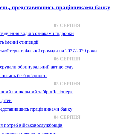
вень, представившись працівниками банку
07 СЕРПНЯ
відчення водія з ознаками підробки
ь іменні стипендії
ької територіальної громади на 2027-2029 роки
06 СЕРПНЯ
ерували обвинувальний акт до суду
 питань безбар’єрності
05 СЕРПНЯ
ичний вишкільний табір «Легіонер»
 дітей
представившись працівниками банку
04 СЕРПНЯ
для потреб військовослужбовців
в металеву пляшку в дитину