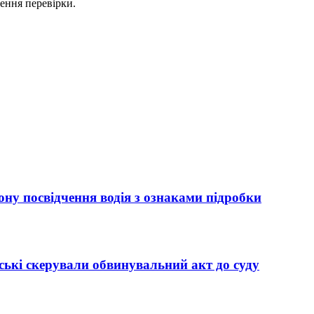
ення перевірки.
ну посвідчення водія з ознаками підробки
ькі скерували обвинувальний акт до суду