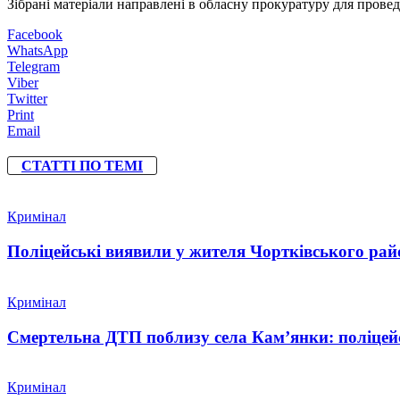
Зібрані матеріали направлені в обласну прокуратуру для провед
Facebook
WhatsApp
Telegram
Viber
Twitter
Print
Email
СТАТТІ ПО ТЕМІ
Кримінал
Поліцейські виявили у жителя Чортківського райо
Кримінал
Смертельна ДТП поблизу села Кам’янки: поліцейс
Кримінал