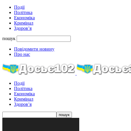
Події
Політика
Економіка
Кримінал
Здоров’я
пошук
Повідомити новину
Про нас
Події
Політика
Економіка
Кримінал
Здоров’я