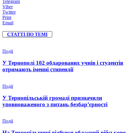
Telegram
Viber
Twitter
Print
Email
СТАТТІ ПО ТЕМІ
Події
У Тернополі 102 обдарованих учнів і студентів
отримають іменні стипендії
Події
У Тернопільській громаді призначили
уповноваженого з питань безбар’єрності
Події
На Тернопільщині відбувся обласний військово-