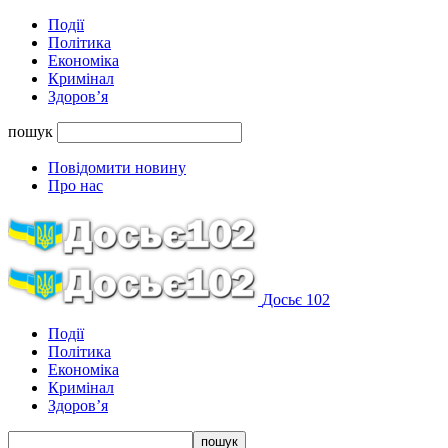
Події
Політика
Економіка
Кримінал
Здоров’я
пошук
Повідомити новину
Про нас
Досьє 102
Події
Політика
Економіка
Кримінал
Здоров’я