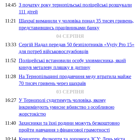
14:45
З початку року тернопільські поліцейські розшукали
111 дітей
11:21
Шахраї виманили у чоловіка понад 35 тисяч гривень,
представившись працівниками банку
04 СЕРПНЯ
13:33
Сергій Надал передав 50 безпілотників «Vyriy Pro 15»
для потреб військовослужбовців
11:52
Поліцейські встановили особу зловмисника, який
кинув металеву пляшку в дитину
11:28
На Тернопільщині продавчиня меду втратила майже
70 тисяч гривень через шахраїв
03 СЕРПНЯ
16:27
У Тернополі судитимуть чоловіка, якому
інкримінують умисне вбивство з особливою
жорстокістю
11:40
Захисники та їхні родини можуть безкоштовно
пройти навчання з фінансової грамотності
10:14
Концерти, фудкорти та допомога ЗСУ: День міста