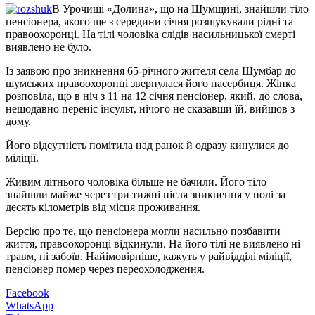
В Урочищі «Долина», що на Шумщині, знайшли тіло
пенсіонера, якого ще з середини січня розшукували рідні та
правоохоронці. На тілі чоловіка слідів насильницької смерті
виявлено не було.
Із заявою про зникнення 65-річного жителя села Шумбар до
шумських правоохоронці звернулася його пасербиця. Жінка
розповіла, що в ніч з 11 на 12 січня пенсіонер, який, до слова,
нещодавно переніс інсульт, нічого не сказавши їй, вийшов з
дому.
Його відсутність помітила над ранок й одразу кинулися до
міліції.
Живим літнього чоловіка більше не бачили. Його тіло
знайшли майже через три тижні після зникнення у полі за
десять кілометрів від місця проживання.
Версію про те, що пенсіонера могли насильно позбавити
життя, правоохоронці відкинули. На його тілі не виявлено ні
травм, ні забоїв. Найімовірніше, кажуть у райвідділі міліції,
пенсіонер помер через переохолодження.
Facebook
WhatsApp