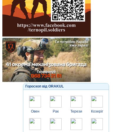
Гороскоп від ORAKUL
Овен
Рак
Терези
Козеріг