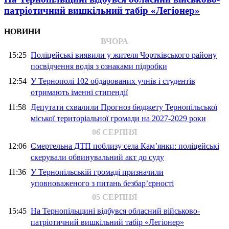
патріотичний вишкільний табір «Легіонер»
НОВИНИ
ВЧОРА
15:25
Поліцейські виявили у жителя Чортківського району
посвідчення водія з ознаками підробки
12:54
У Тернополі 102 обдарованих учнів і студентів
отримають іменні стипендії
11:58
Депутати схвалили Прогноз бюджету Тернопільської
міської територіальної громади на 2027-2029 роки
06 СЕРПНЯ
12:06
Смертельна ДТП поблизу села Кам’янки: поліцейські
скерували обвинувальний акт до суду
11:36
У Тернопільській громаді призначили
уповноваженого з питань безбар’єрності
05 СЕРПНЯ
15:45
На Тернопільщині відбувся обласний військово-
патріотичний вишкільний табір «Легіонер»