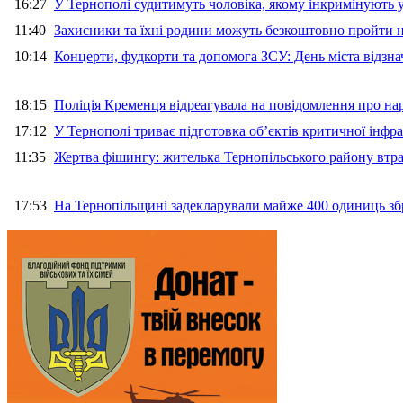
16:27
У Тернополі судитимуть чоловіка, якому інкримінують
11:40
Захисники та їхні родини можуть безкоштовно пройти н
10:14
Концерти, фудкорти та допомога ЗСУ: День міста відзн
18:15
Поліція Кременця відреагувала на повідомлення про на
17:12
У Тернополі триває підготовка об’єктів критичної інфр
11:35
Жертва фішингу: жителька Тернопільського району втра
17:53
На Тернопільщині задекларували майже 400 одиниць зб