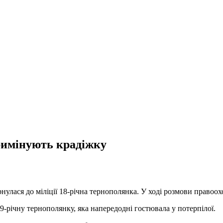
римінують крадіжку
улася до міліції 18-річна тернополянка. У ході розмови правоохор
9-річну тернополянку, яка напередодні гостювала у потерпілої.