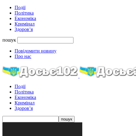
Події
Політика
Економіка
Кримінал
Здоров’я
пошук
Повідомити новину
Про нас
Події
Політика
Економіка
Кримінал
Здоров’я