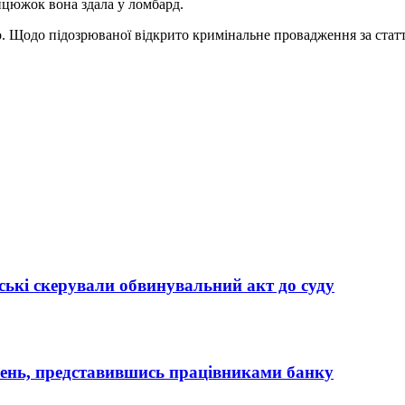
анцюжок вона здала у ломбард.
о. Щодо підозрюваної відкрито кримінальне провадження за стат
ькі скерували обвинувальний акт до суду
вень, представившись працівниками банку