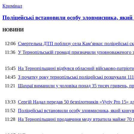
Кримінал
Поліцейські встановили особу зловмисника, який
НОВИНИ
12:06
Смертельна ДТП поблизу села Кам’янки: поліцейські ск
11:36
У Тернопільській громаді призначили уповноваженого з
15:45
На Тернопільщині відбувся обласний військово-патріот
14:45
З початку року тернопільські поліцейські розшукали 111
11:21
Шахраї виманили у чоловіка понад 35 тисяч гривень, 
13:33
Сергій Надал передав 50 безпілотників «Vyriy Pro 15» 
11:52
Поліцейські встановили особу зловмисника, який кину
11:28
На Тернопільщині продавчиня меду втратила майже 70 т