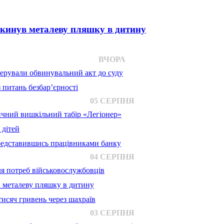
 кинув металеву пляшку в дитину
ВЧОРА
ерували обвинувальний акт до суду
 питань безбар’єрності
05 СЕРПНЯ
ичний вишкільний табір «Легіонер»
 дітей
представившись працівниками банку
04 СЕРПНЯ
для потреб військовослужбовців
в металеву пляшку в дитину
исяч гривень через шахраїв
03 СЕРПНЯ