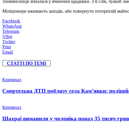
Зловмисниця зізналася у вчиненні крадіжки. З її слів, чужий л
Міліціонери вживають заходів, аби повернути потерпілій майн
Facebook
WhatsApp
Telegram
Viber
Twitter
Print
Email
СТАТТІ ПО ТЕМІ
Кримінал
Смертельна ДТП поблизу села Кам’янки: поліцейс
Кримінал
Шахраї виманили у чоловіка понад 35 тисяч гри