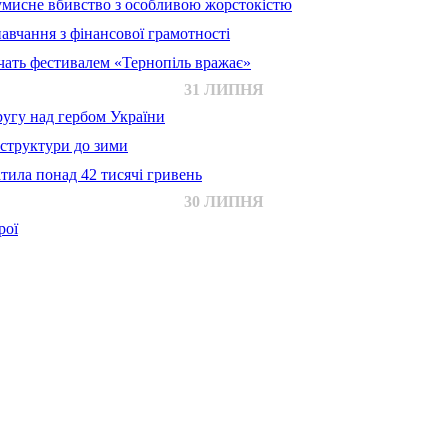
 умисне вбивство з особливою жорстокістю
авчання з фінансової грамотності
ачать фестивалем «Тернопіль вражає»
31 ЛИПНЯ
ругу над гербом України
аструктури до зими
тила понад 42 тисячі гривень
30 ЛИПНЯ
рої