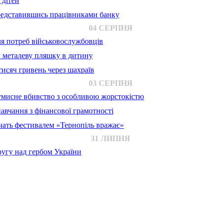
 дітей
представившись працівниками банку
04 СЕРПНЯ
для потреб військовослужбовців
в металеву пляшку в дитину
исяч гривень через шахраїв
03 СЕРПНЯ
 умисне вбивство з особливою жорстокістю
авчання з фінансової грамотності
ачать фестивалем «Тернопіль вражає»
31 ЛИПНЯ
ругу над гербом України