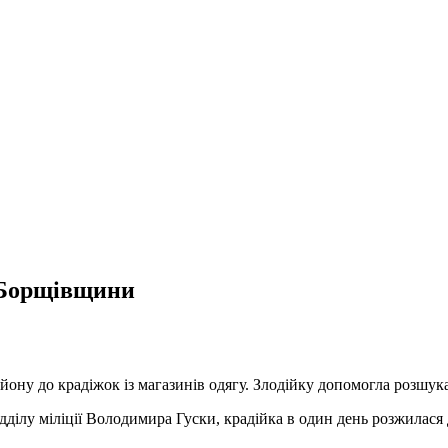
 Борщівщини
йону до крадіжок із магазинів одягу. Злодійку допомогла розшук
дділу міліції Володимира Гуски, крадійка в один день розжилас