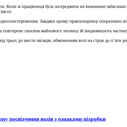
ини. Коли ж працівниця була зосереджена на виконанні забаганки 
сімсот.
 відеоспостереження. Завдяки цьому правоохоронці оперативно вст
За повторене скоєння майнового злочину їй інкримінують частину
від трьох до шести місяців, обмеженням волі на строк до п’яти р
ну посвідчення водія з ознаками підробки