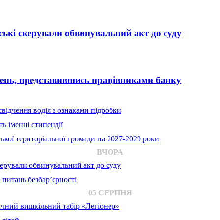
ькі скерували обвинувальний акт до суду
вень, представившись працівниками банку
відчення водія з ознаками підробки
ь іменні стипендії
ької територіальної громади на 2027-2029 роки
ВЧОРА
ерували обвинувальний акт до суду
 питань безбар’єрності
05 СЕРПНЯ
ичний вишкільний табір «Легіонер»