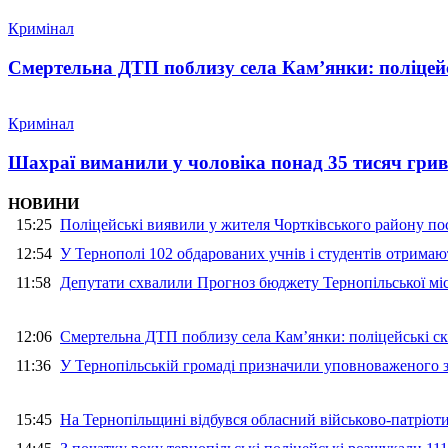
Кримінал
Смертельна ДТП поблизу села Кам’янки: поліцейс
Кримінал
Шахраї виманили у чоловіка понад 35 тисяч гри
НОВИНИ
15:25
Поліцейські виявили у жителя Чортківського району пос
12:54
У Тернополі 102 обдарованих учнів і студентів отримают
11:58
Депутати схвалили Прогноз бюджету Тернопільської міс
12:06
Смертельна ДТП поблизу села Кам’янки: поліцейські ск
11:36
У Тернопільській громаді призначили уповноваженого з
15:45
На Тернопільщині відбувся обласний військово-патріот