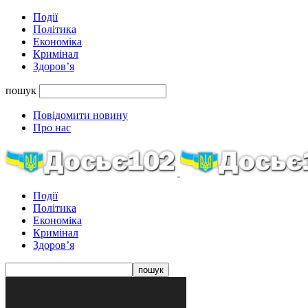
Події
Політика
Економіка
Кримінал
Здоров’я
пошук
Повідомити новину
Про нас
Події
Політика
Економіка
Кримінал
Здоров’я