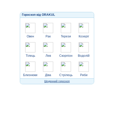
Гороскоп від ORAKUL
Овен
Рак
Терези
Козеріг
Тілець
Лев
Скорпіон
Водолій
Близнюки
Діва
Стрілець
Риби
Щоденний гороскоп