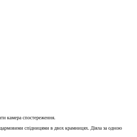
ати камера спостереження.
я дармовими спідницями в двох крамницях. Діяла за одною