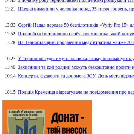
14:45
З початку року тернопільські поліцейські розшукали 111
11:21
Шахраї виманили у чоловіка понад 35 тисяч гривень, 
13:33
Сергій Надал передав 50 безпілотників «Vyriy Pro 15» 
11:52
Поліцейські встановили особу зловмисника, який кину
11:28
На Тернопільщині продавчиня меду втратила майже 70 т
16:27
У Тернополі судитимуть чоловіка, якому інкримінують
11:40
Захисники та їхні родини можуть безкоштовно пройти н
10:14
Концерти, фудкорти та допомога ЗСУ: День міста відзн
18:15
Поліція Кременця відреагувала на повідомлення про на