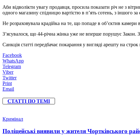
Аби відволікти увагу продавця, просила показати річ не з вітр
одного магазину спідницю вартістю в п’ять сотень, з іншого за 
Не розраховувала крадійка на те, що попаде в об’єктив камери
З’ясувалося, що 44-річна жінка уже не вперше порушує Закон. 
Санкція статті передбачає покарання у вигляді арешту на строк 
Facebook
WhatsApp
Telegram
Viber
Twitter
Print
Email
СТАТТІ ПО ТЕМІ
Кримінал
Поліцейські виявили у жителя Чортківського райо