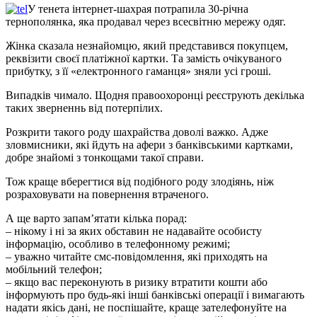
У тенета інтернет-шахрая потрапила 30-річна
тернополянка, яка продавал через всесвітню мережу одяг.
Жінка сказала незнайомцю, який представився покупцем,
реквізити своєї платіжної картки. Та замість очікуваного
прибутку, з її «електронного гаманця» зняли усі гроші.
Випадків чимало. Щодня правоохоронці реєструють декілька
таких зверненнь від потерпілих.
Розкрити такого роду шахрайства доволі важко. Адже
зловмисники, які йдуть на афери з банківськими картками,
добре знайомі з тонкощами такої справи.
Тож краще вберегтися від подібного роду злодіянь, ніж
розраховувати на повернення втраченого.
А ще варто запам’ятати кілька порад:
– нікому і ні за яких обставин не надавайте особисту
інформацію, особливо в телефонному режимі;
– уважно читайте смс-повідомлення, які приходять на
мобільний телефон;
– якщо вас переконують в ризику втратити кошти або
інформують про будь-які інші банківські операції і вимагають
надати якісь дані, не поспішайте, краще зателефонуйте на