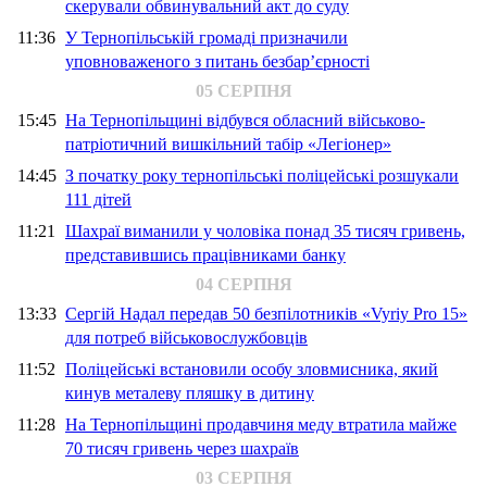
скерували обвинувальний акт до суду
11:36
У Тернопільській громаді призначили
уповноваженого з питань безбар’єрності
05 СЕРПНЯ
15:45
На Тернопільщині відбувся обласний військово-
патріотичний вишкільний табір «Легіонер»
14:45
З початку року тернопільські поліцейські розшукали
111 дітей
11:21
Шахраї виманили у чоловіка понад 35 тисяч гривень,
представившись працівниками банку
04 СЕРПНЯ
13:33
Сергій Надал передав 50 безпілотників «Vyriy Pro 15»
для потреб військовослужбовців
11:52
Поліцейські встановили особу зловмисника, який
кинув металеву пляшку в дитину
11:28
На Тернопільщині продавчиня меду втратила майже
70 тисяч гривень через шахраїв
03 СЕРПНЯ