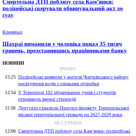
Смертельна ДТП поблизу села Кам’янки:
поліцейські скерували обвинувальний акт до
суду
Кримінал
Шахраї виманили у чоловіка понад 35 тисяч
гривень, представившись працівниками банку
НОВИНИ
ВЧОРА
15:25
Поліцейські виявили у жителя Чортківського району
посвідчення водія з ознаками підробки
12:54
У Тернополі 102 обдарованих учнів і студентів
отримають іменні стипендії
11:58
Депутати схвалили Прогноз бюджету Тернопільської
міської територіальної громади на 2027-2029 роки
06 СЕРПНЯ
12:06
Смертельна ДТП поблизу села Кам’янки: поліцейські