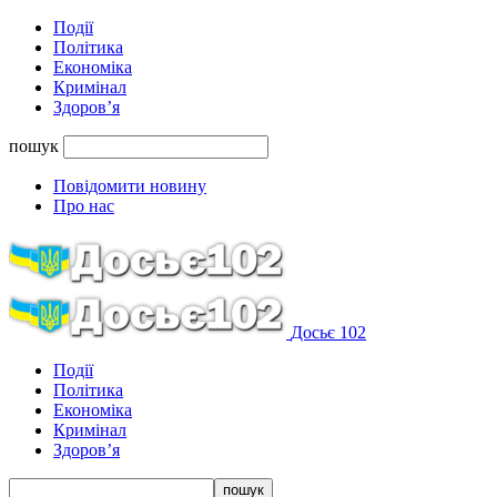
Події
Політика
Економіка
Кримінал
Здоров’я
пошук
Повідомити новину
Про нас
Досьє 102
Події
Політика
Економіка
Кримінал
Здоров’я