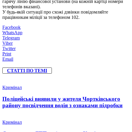
гарячу лінію фінансової установи (на кожній картці номери
телефонів вказані).
У будь-якій ситуації про схожі дзвінки повідомляйте
працівникам міліції за телефоном 102.
Facebook
WhatsApp
Telegram
Viber
Twitter
Print
Email
СТАТТІ ПО ТЕМІ
Кримінал
Поліцейські виявили у жителя Чортківського
району посвідчення водія з ознаками підробки
Кримінал