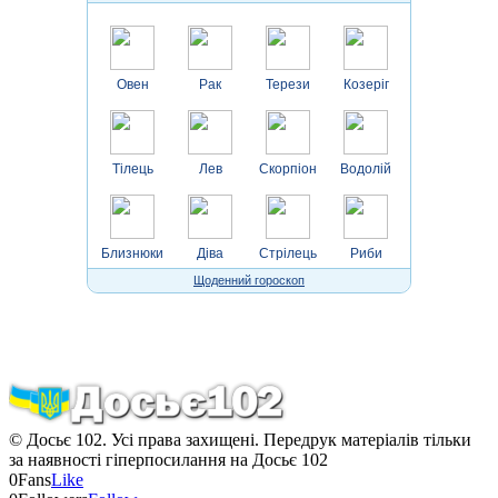
Овен
Рак
Терези
Козеріг
Тілець
Лев
Скорпіон
Водолій
Близнюки
Діва
Стрілець
Риби
Щоденний гороскоп
© Досьє 102. Усі права захищені. Передрук матеріалів тільки
за наявності гіперпосилання на Досьє 102
0
Fans
Like