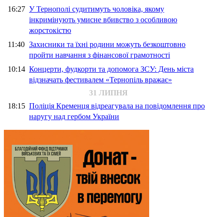
16:27
У Тернополі судитимуть чоловіка, якому
інкримінують умисне вбивство з особливою
жорстокістю
11:40
Захисники та їхні родини можуть безкоштовно
пройти навчання з фінансової грамотності
10:14
Концерти, фудкорти та допомога ЗСУ: День міста
відзначать фестивалем «Тернопіль вражає»
31 ЛИПНЯ
18:15
Поліція Кременця відреагувала на повідомлення про
наругу над гербом України