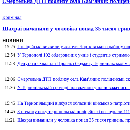
Смертельна ДТП поблизу села Кам’янки: поліцейс
Кримінал
Шахраї виманили у чоловіка понад 35 тисяч гри
НОВИНИ
15:25
Поліцейські виявили у жителя Чортківського району пос
12:54
У Тернополі 102 обдарованих учнів і студентів отримают
11:58
Депутати схвалили Прогноз бюджету Тернопільської міс
12:06
Смертельна ДТП поблизу села Кам’янки: поліцейські ск
11:36
У Тернопільській громаді призначили уповноваженого з
15:45
На Тернопільщині відбувся обласний військово-патріот
14:45
З початку року тернопільські поліцейські розшукали 111
11:21
Шахраї виманили у чоловіка понад 35 тисяч гривень, 