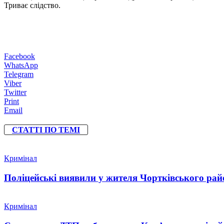
Триває слідство.
Facebook
WhatsApp
Telegram
Viber
Twitter
Print
Email
СТАТТІ ПО ТЕМІ
Кримінал
Поліцейські виявили у жителя Чортківського райо
Кримінал