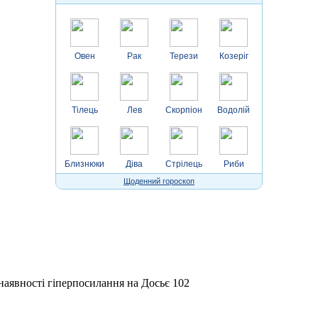
Овен
Рак
Терези
Козеріг
Тілець
Лев
Скорпіон
Водолій
Близнюки
Діва
Стрілець
Риби
Щоденний гороскоп
 наявності гіперпосилання на Досьє 102