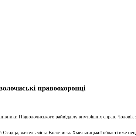
волочиські правоохоронці
ацівники Підволочиського райвідділу внутрішніх справ. Чолові
 Осадца, житель міста Волочиськ Хмельницької області вже нео