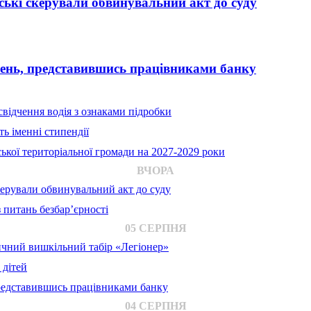
ькі скерували обвинувальний акт до суду
вень, представившись працівниками банку
відчення водія з ознаками підробки
ь іменні стипендії
ької територіальної громади на 2027-2029 роки
ВЧОРА
ерували обвинувальний акт до суду
 питань безбар’єрності
05 СЕРПНЯ
ичний вишкільний табір «Легіонер»
 дітей
представившись працівниками банку
04 СЕРПНЯ