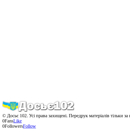
© Досьє 102. Усі права захищені. Передрук матеріалів тільки за
0
Fans
Like
0
Followers
Follow