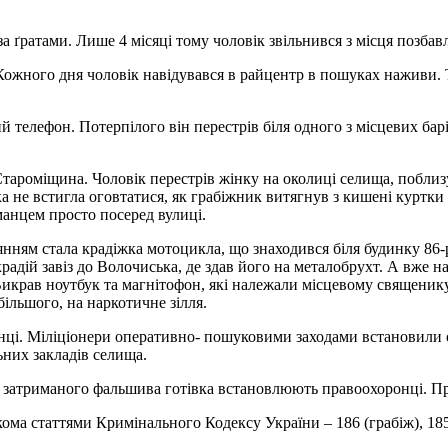
 ґратами. Лише 4 місяці тому чоловік звільнився з місця позбав
ожного дня чоловік навідувався в райцентр в пошуках наживи. 
й телефон. Потерпілого він перестрів біля одного з місцевих бар
ароміщина. Чоловік перестрів жінку на околиці селища, поблизу 
а не встигла оговтатися, як грабіжник витягнув з кишені куртки
манцем просто посеред вулиці.
ням стала крадіжка мотоцикла, що знаходився біля будинку 86-р
дій завіз до Волочиська, де здав його на металобрухт. А вже на
икрав ноутбук та магнітофон, які належали місцевому священику
більшого, на наркотичне зілля.
ці. Міліціонери оперативно- пошуковими заходами встановили о
ьних закладів селища.
 затриманого фальшива готівка встановлюють правоохоронці. Пр
кома статтями Кримінального Кодексу України – 186 (грабіж), 18