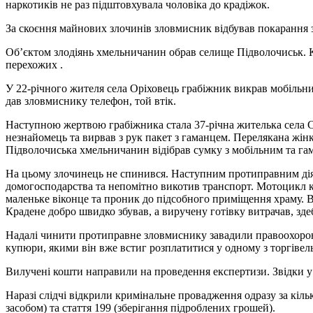
наркотиків не раз підштовхувала чоловіка до крадіжок.
За скоєння майнових злочинів зловмисник відбував покарання за
Об’єктом злодіянь хмельничанин обрав селище Підволочиськ. К
перехожих .
У 22-річного жителя села Оріховець грабіжник викрав мобільни
дав зловмиснику телефон, той втік.
Наступною жертвою грабіжника стала 37-річна жителька села Ст
незнайомець та вирвав з рук пакет з гаманцем. Перелякана жінк
Підволочиська хмельничанин відібрав сумку з мобільним та га
На цьому злочинець не спинився. Наступним протиправним діян
домогосподарства та непомітно викотив транспорт. Мотоцикл кра
маленьке віконце та проник до підсобного приміщення храму. В
Крадене добро швидко збував, а виручену готівку витрачав, зде
Надалі чинити протиправне зловмиснику завадили правоохорон
купюри, якими він вже встиг розплатитися у одному з торгівел
Вилучені кошти направили на проведення експертизи. Звідки у
Наразі слідчі відкрили кримінальне провадження одразу за кіль
засобом) та стаття 199 (зберігання підроблених грошей).