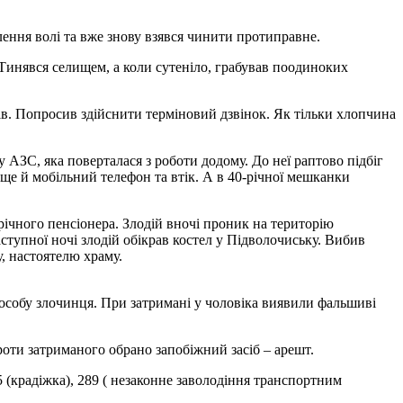
лення волі та вже знову взявся чинити протиправне.
Тинявся селищем, а коли сутеніло, грабував поодиноких
ів. Попросив здійснити терміновий дзвінок. Як тільки хлопчина
АЗС, яка поверталася з роботи додому. До неї раптово підбіг
 ще й мобільний телефон та втік. А в 40-річної мешканки
ічного пенсіонера. Злодій вночі проник на територію
ступної ночі злодій обікрав костел у Підволочиську. Вибив
, настоятелю храму.
собу злочинця. При затримані у чоловіка виявили фальшиві
оти затриманого обрано запобіжний засіб – арешт.
5 (крадіжка), 289 ( незаконне заволодіння транспортним