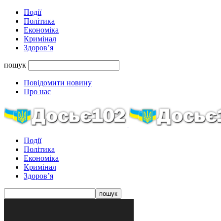
Події
Політика
Економіка
Кримінал
Здоров’я
пошук
Повідомити новину
Про нас
Події
Політика
Економіка
Кримінал
Здоров’я