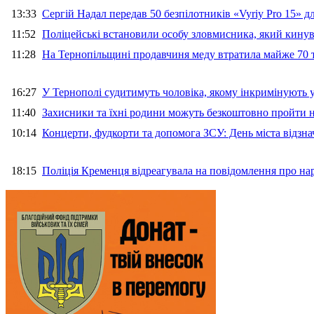
13:33
Сергій Надал передав 50 безпілотників «Vyriy Pro 15» 
11:52
Поліцейські встановили особу зловмисника, який кину
11:28
На Тернопільщині продавчиня меду втратила майже 70 т
16:27
У Тернополі судитимуть чоловіка, якому інкримінують
11:40
Захисники та їхні родини можуть безкоштовно пройти н
10:14
Концерти, фудкорти та допомога ЗСУ: День міста відзн
18:15
Поліція Кременця відреагувала на повідомлення про на