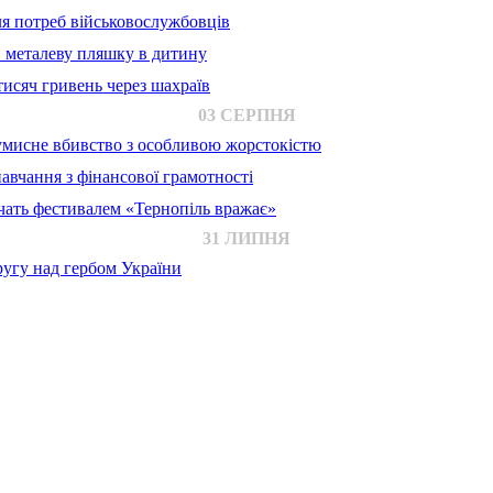
для потреб військовослужбовців
в металеву пляшку в дитину
исяч гривень через шахраїв
03 СЕРПНЯ
 умисне вбивство з особливою жорстокістю
авчання з фінансової грамотності
ачать фестивалем «Тернопіль вражає»
31 ЛИПНЯ
ругу над гербом України