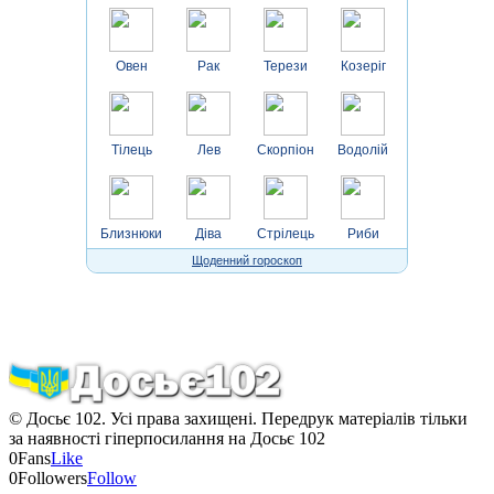
Овен
Рак
Терези
Козеріг
Тілець
Лев
Скорпіон
Водолій
Близнюки
Діва
Стрілець
Риби
Щоденний гороскоп
© Досьє 102. Усі права захищені. Передрук матеріалів тільки
за наявності гіперпосилання на Досьє 102
0
Fans
Like
0
Followers
Follow