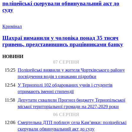
поліцейські скерували обвинувальний акт до
суду
Кримінал
Шахраї виманили у чоловіка понад 35 тисяч
гривень, представившись працівниками банку
НОВИНИ
07 СЕРПНЯ
15:25
Поліцейські виявили у жителя Чортківського району
посвідчення водія з ознаками підробки
12:54
У Тернополі 102 обдарованих учнів і студентів
отримають іменні стипендії
11:58
Депутати схвалили Прогноз бюджету Тернопільської
міської територіальної громади на 2027-2029 роки
06 СЕРПНЯ
12:06
Смертельна ДТП поблизу села Кам’янки: поліцейські
скерували обвинувальний акт до суду