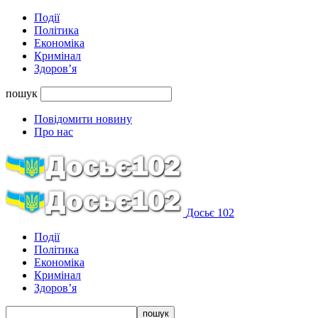
Події
Політика
Економіка
Кримінал
Здоров’я
пошук
Повідомити новину
Про нас
Досьє 102
Події
Політика
Економіка
Кримінал
Здоров’я