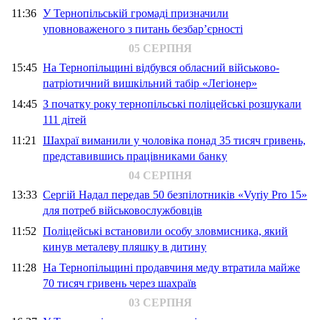
11:36
У Тернопільській громаді призначили
уповноваженого з питань безбар’єрності
05 СЕРПНЯ
15:45
На Тернопільщині відбувся обласний військово-
патріотичний вишкільний табір «Легіонер»
14:45
З початку року тернопільські поліцейські розшукали
111 дітей
11:21
Шахраї виманили у чоловіка понад 35 тисяч гривень,
представившись працівниками банку
04 СЕРПНЯ
13:33
Сергій Надал передав 50 безпілотників «Vyriy Pro 15»
для потреб військовослужбовців
11:52
Поліцейські встановили особу зловмисника, який
кинув металеву пляшку в дитину
11:28
На Тернопільщині продавчиня меду втратила майже
70 тисяч гривень через шахраїв
03 СЕРПНЯ