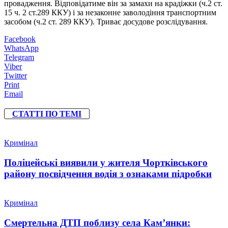
провадження. Відповідатиме він за замахи на крадіжки (ч.2 ст.
15 ч. 2 ст.289 ККУ) і за незаконне заволодіння транспортним
засобом (ч.2 ст. 289 ККУ). Триває досудове розслідування.
Facebook
WhatsApp
Telegram
Viber
Twitter
Print
Email
СТАТТІ ПО ТЕМІ
Кримінал
Поліцейські виявили у жителя Чортківського
району посвідчення водія з ознаками підробки
Кримінал
Смертельна ДТП поблизу села Кам’янки: