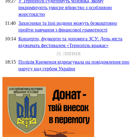
16:27
У Тернополі судитимуть чоловіка, якому
інкримінують умисне вбивство з особливою
жорстокістю
11:40
Захисники та їхні родини можуть безкоштовно
пройти навчання з фінансової грамотності
10:14
Концерти, фудкорти та допомога ЗСУ: День міста
відзначать фестивалем «Тернопіль вражає»
31 ЛИПНЯ
18:15
Поліція Кременця відреагувала на повідомлення про
наругу над гербом України