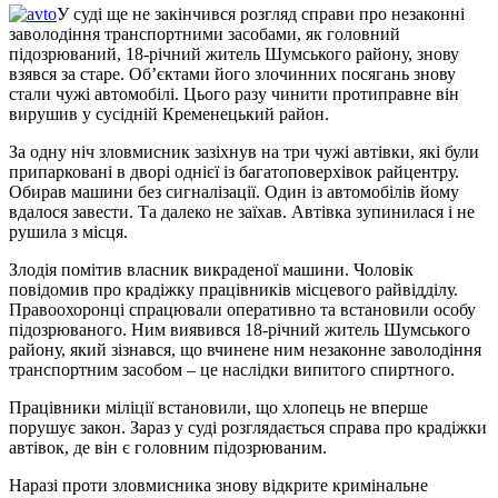
У суді ще не закінчився розгляд справи про незаконні
заволодіння транспортними засобами, як головний
підозрюваний, 18-річний житель Шумського району, знову
взявся за старе. Об’єктами його злочинних посягань знову
стали чужі автомобілі. Цього разу чинити протиправне він
вирушив у сусідній Кременецький район.
За одну ніч зловмисник зазіхнув на три чужі автівки, які були
припарковані в дворі однієї із багатоповерхівок райцентру.
Обирав машини без сигналізації. Один із автомобілів йому
вдалося завести. Та далеко не заїхав. Автівка зупинилася і не
рушила з місця.
Злодія помітив власник викраденої машини. Чоловік
повідомив про крадіжку працівників місцевого райвідділу.
Правоохоронці спрацювали оперативно та встановили особу
підозрюваного. Ним виявився 18-річний житель Шумського
району, який зізнався, що вчинене ним незаконне заволодіння
транспортним засобом – це наслідки випитого спиртного.
Працівники міліції встановили, що хлопець не вперше
порушує закон. Зараз у суді розглядається справа про крадіжки
автівок, де він є головним підозрюваним.
Наразі проти зловмисника знову відкрите кримінальне